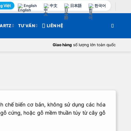
g Việt
English
中文
日本語
한국어
ARTZ
TƯ VẤN
LIÊN HỆ
Giao hàng
số lượng lớn toàn quốc
ình chế biến cơ bản, không sử dụng các hóa
a, gỗ cứng, hoặc gỗ mềm thuần túy từ cây gỗ