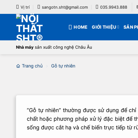
Bỏ
Vị trí
sangotn.sht@gmail.com
035.9943.888
qua
nội
HOME
GIỚI THIỆU
SẢN 
dung
Nhà máy
sản xuất công nghệ Châu Âu
Trang chủ
Gỗ tự nhiên
“Gỗ tự nhiên” thường được sử dụng để chỉ 
chất hoặc phương pháp xử lý đặc biệt để th
sống được cắt hạ và chế biến trực tiếp từ