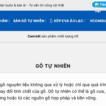
Tiến
Bán buôn & bán lẻ - Tư vấn thi công nội thất
PHẨM
SÀN GỖ TỰ NHIÊN
XỐP EVA ÂU LẠC
VCOMQU
Cam kết
sản phẩm chất lượng tốt
GỖ TỰ NHIÊN
gỗ nguyên liệu không qua xử lý hoặc chỉ qua quá tr
ay đổi tính chất của gỗ. Gỗ tự nhiên có thể là gỗ cư
 rừng hoặc từ các nguồn gỗ hợp pháp và bền vững.