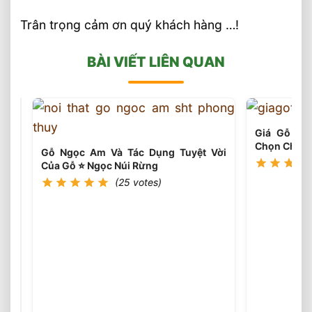
Trân trọng cảm ơn quý khách hàng …!
BÀI VIẾT LIÊN QUAN
Giá Gỗ Th
Chọn Cho Q
Gỗ Ngọc Am Và Tác Dụng Tuyệt Vời
Của Gỗ ⭐️ Ngọc Núi Rừng
(25 votes)
Cầu