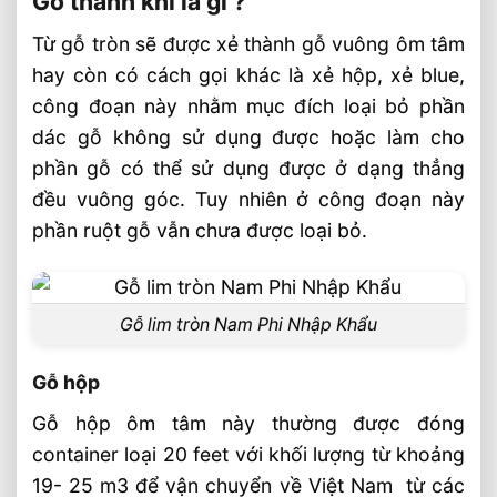
Gỗ thành khí là gì ?
Gỗ hộp
Từ gỗ tròn sẽ được xẻ thành gỗ vuông ôm tâm
Xẻ gỗ thành khí
hay còn có cách gọi khác là xẻ hộp, xẻ blue,
Đặc điểm của gỗ lim Nam Phi
công đoạn này nhằm mục đích loại bỏ phần
Gỗ lim Nam Phi và lim Lào
dác gỗ không sử dụng được hoặc làm cho
phần gỗ có thể sử dụng được ở dạng thẳng
Ứng dụng của gỗ lim nam phi thành khí
trong nội thất
đều vuông góc. Tuy nhiên ở công đoạn này
phần ruột gỗ vẫn chưa được loại bỏ.
Gỗ lim thành khí Nam Phi làm cửa, cầu
thang, sàn nhà
Gỗ Lim Nam Phi được dùng làm đồ nội
Gỗ lim tròn Nam Phi Nhập Khẩu
thất
Thị trường cung cấp gỗ lim Nam Phi
Gỗ hộp
thành khí
Gỗ hộp ôm tâm này thường được đóng
Cung Cấp Gỗ Lim Nam Phi Thành Khí ™
container loại 20 feet với khối lượng từ khoảng
Bán Buôn & Bán Lẻ
19- 25 m3 để vận chuyển về Việt Nam từ các