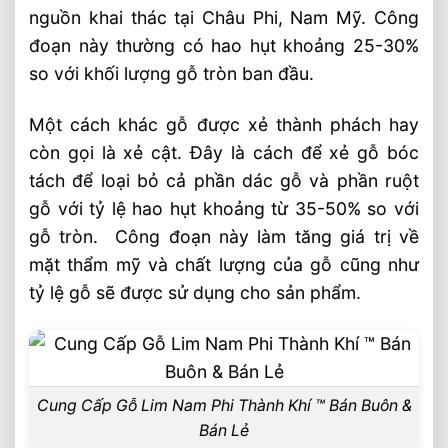
Đặc Điểm Gỗ Tại SHT
nguồn khai thác tại Châu Phi, Nam Mỹ. Công
đoạn này thường có hao hụt khoảng 25-30%
Bài Viết Liên Quan
so với khối lượng gỗ tròn ban đầu.
Cầu Thang Gỗ Lim Nam Phi Cao Cấp
2026 ⭐️ Nội Thất SHT
Một cách khác gỗ được xẻ thành phách hay
Cửa Gỗ Tự Nhiên Và Quy Trình Sản Xuất
còn gọi là xẻ cật. Đây là cách để xẻ gỗ bóc
Cửa Gỗ 2026
tách để loại bỏ cả phần dác gỗ và phần ruột
Gỗ Ngọc Am Và Tác Dụng Tuyệt Vời Của
gỗ với tỷ lệ hao hụt khoảng từ 35-50% so với
Gỗ ⭐️ Ngọc Núi Rừng
gỗ tròn. Công đoạn này làm tăng giá trị về
Khuôn Cửa Gỗ Lim, Khuôn Đơn Và Khuôn
mặt thẩm mỹ và chất lượng của gỗ cũng như
Kép Chuyên Dụng
tỷ lệ gỗ sẽ được sử dụng cho sản phẩm.
Giá Gỗ Thông Xẻ Sấy ⭐️ Nhiều Lựa Chọn
Cho Quý Khách 2026
Gỗ Maple Cho Các Sản Phẩm Nội Thất
Toàn Quốc
Cung Cấp Gỗ Lim Nam Phi Thành Khí ™ Bán Buôn &
Gỗ Thông Mỹ Tròn Vừa Về Nhà Máy Gỗ
SHT Việt Nam
Bán Lẻ