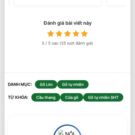
2026
Đánh giá bài viết này
5
/ 5 sao (
25
lượt đánh giá)
DANH MỤC
Gỗ Lim
Gỗ tự nhiên
TỪ KHÓA
Cầu thang
Cửa gỗ
Gỗ tự nhiên SHT