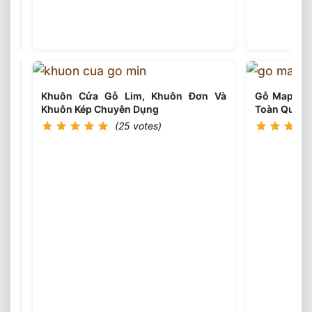
Thang
Gỗ
(25
votes)
Lim
Nam
Phi
Cao
Cấp
Khuôn Cửa Gỗ Lim, Khuôn Đơn Và
Gỗ Maple C
2026
Khuôn Kép Chuyên Dụng
Toàn Quốc
⭐️
(25 votes)
Nội
Thất
SHT
Cửa
Gỗ
Tự
(25
votes)
Nhiên
Và
Quy
Trình
Sản
Xuất
Cửa
Gỗ