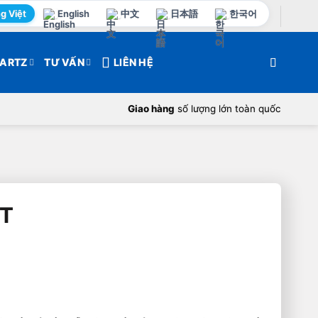
g Việt
English
中文
日本語
한국어
ARTZ
TƯ VẤN
LIÊN HỆ
Giao hàng
số lượng lớn toàn quốc
HT