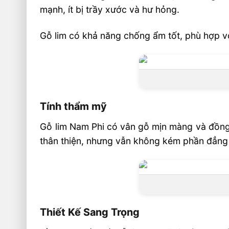
II. Tay vịn gỗ Lim lào
mạnh, ít bị trầy xước và hư hỏng.
Đơn Giá
Gỗ lim có khả năng chống ẩm tốt, phù hợp vớ
2. Ốp bậc cầu thang
I. Ốp bậc cầu thang gỗ lim Nam Phi
Đơn Giá
II. Ốp bậc cầu thang gỗ lim Lào
Tính thẩm mỹ
Cung cấp, thi công cầu thang gỗ Lim tại 
Gỗ lim Nam Phi có vân gỗ mịn màng và đồng 
thân thiện, nhưng vẫn không kém phần đẳng 
Thiết Kế Sang Trọng