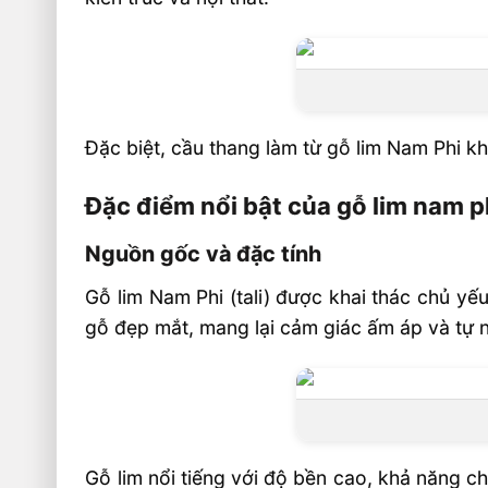
Cung cấp, thi công lắp đặt cầu thang gỗ 
Tại SHT
Cấu tạo của bộ cầu thang gỗ lim Nam Phi
Trụ Deba cầu thang
Đặc biệt, cầu thang làm từ gỗ lim Nam Phi k
Tay vịn cầu thang
Song tiện cầu thang
Đặc điểm nổi bật của gỗ lim nam p
Lan can cầu thang dậu gỗ
Nguồn gốc và đặc tính
Mặt bậc cầu thang
Gỗ lim Nam Phi (tali) được khai thác chủ yế
Cầu thang gỗ lim Nam Phi phong cách hiệ
gỗ đẹp mắt, mang lại cảm giác ấm áp và tự 
Báo giá chi tiết cầu thang gỗ lim nam phi
1. Tay vịn và con tiện
Quy cách
I.Tay vịn gỗ Lim Nam phi 1.000.000-1.200
Gỗ lim nổi tiếng với độ bền cao, khả năng c