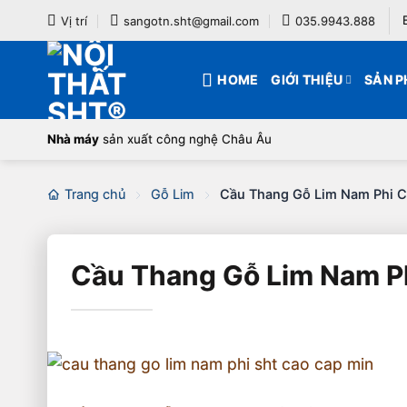
Bỏ
Vị trí
sangotn.sht@gmail.com
035.9943.888
qua
nội
HOME
GIỚI THIỆU
SẢN 
dung
Nhà máy
sản xuất công nghệ Châu Âu
Trang chủ
Gỗ Lim
Cầu Thang Gỗ Lim Nam Phi C
Cầu Thang Gỗ Lim Nam Ph