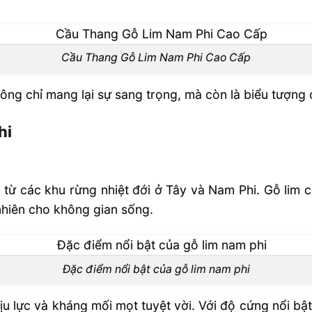
lim Nam Phi
Cầu Thang Gỗ Lim Nam Phi Cao Cấp
hông chỉ mang lại sự sang trọng, mà còn là biểu tượn
hi
u từ các khu rừng nhiệt đới ở Tây và Nam Phi. Gỗ lim
n đại
nhiên cho không gian sống.
Đặc điểm nổi bật của gỗ lim nam phi
.000/m2
hịu lực và kháng mối mọt tuyệt vời. Với độ cứng nổi bậ