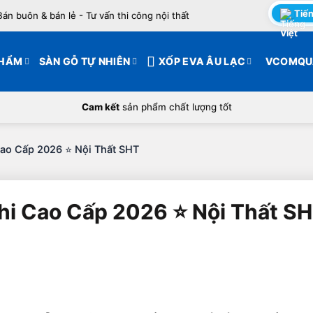
Tiến
Bán buôn & bán lẻ - Tư vấn thi công nội thất
PHẨM
SÀN GỖ TỰ NHIÊN
XỐP EVA ÂU LẠC
VCOMQU
Cam kết
sản phẩm chất lượng tốt
ao Cấp 2026 ⭐️ Nội Thất SHT
i Cao Cấp 2026 ⭐️ Nội Thất S