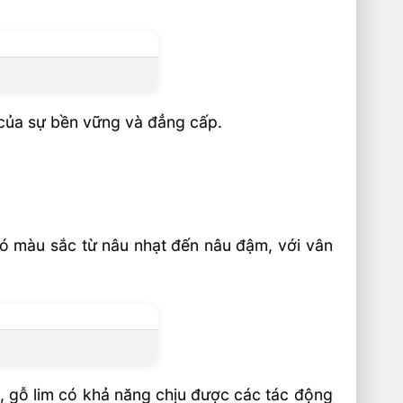
g của sự bền vững và đẳng cấp.
 có màu sắc từ nâu nhạt đến nâu đậm, với vân
t, gỗ lim có khả năng chịu được các tác động