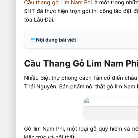
Cầu thang gỗ Lim Nam Phi
là một trong những
SHT đã thực hiện trọn gói thi công lắp đặt 
tòa Lâu Đài.
Nội dung bài viết
Cầu Thang Gỗ Lim Nam Phi Cao Cấp
Cầu Thang Gỗ Lim Nam Ph
Đặc điểm nổi bật của gỗ lim nam phi
Nguồn gốc và đặc tính
Nhiều Biệt thự phong cách Tân cổ điển châu 
Tính thẩm mỹ
Thái Nguyên. Sản phẩm nội thất gỗ lim Nam P
Thiết Kế Sang Trọng
Cảm giác vững chãi
Khả năng kết hợp
Ưu điểm của nội thất gỗ Lim Nam Phi
Gỗ lim Nam Phi, một loại gỗ quý hiếm và nổ
Đặc điểm của cầu thang gỗ lim Nam Phi
kiến trúc và nội thất.