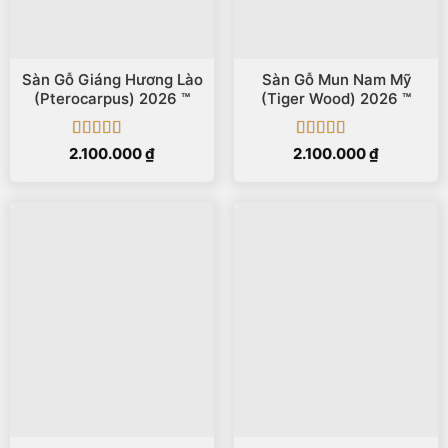
Sàn Gỗ Giáng Hương Lào
Sàn Gỗ Mun Nam Mỹ
(Pterocarpus) 2026 ™
(Tiger Wood) 2026 ™
Được xếp
Được xếp
2.100.000
₫
2.100.000
₫
hạng
5
5 sao
hạng
5
5 sao