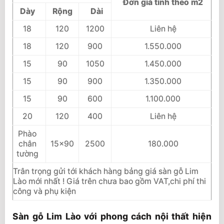
Đơn giá tính theo m2
Dày
Rộng
Dài
18
120
1200
Liên hệ
18
120
900
1.550.000
15
90
1050
1.450.000
15
90
900
1.350.000
15
90
600
1.100.000
20
120
400
Liên hệ
Phào
chân
15×90
2500
180.000
tường
Trân trọng gửi tới khách hàng bảng giá sàn gỗ Lim
Lào mới nhất ! Giá trên chưa bao gồm VAT,chi phí thi
công và phụ kiện
Sàn gỗ Lim Lào với phong cách nội thất hiện