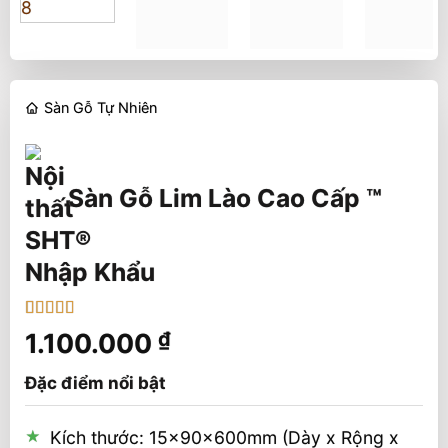
Sàn Gỗ Tự Nhiên
Sàn Gỗ Lim Lào Cao Cấp ™
Nhập Khẩu
5
1
trên 5 dựa
1.100.000
₫
trên
đánh
giá
Đặc điểm nổi bật
Kích thước: 15x90x600mm (Dày x Rộng x