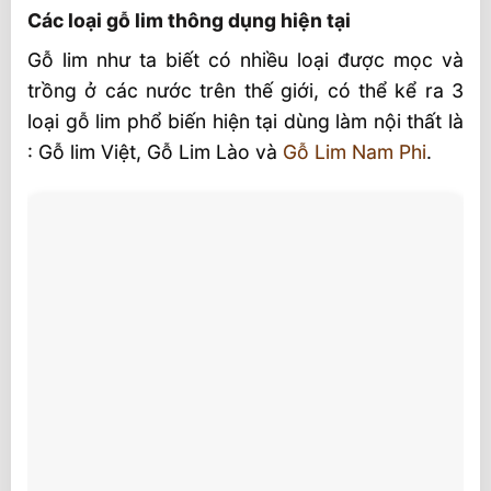
Ưu điểm của sàn gỗ lim Lào
Các loại gỗ lim thông dụng hiện tại
Bảo quản sàn gỗ Lim Lào
Gỗ lim như ta biết có nhiều loại được mọc và
trồng ở các nước trên thế giới, có thể kể ra 3
Báo Giá Sàn Gỗ Lim Lào ™ Giá Niêm Yết
loại gỗ lim phổ biến hiện tại dùng làm nội thất là
Sàn gỗ Lim Lào với phong cách nội thất
: Gỗ lim Việt, Gỗ Lim Lào và
Gỗ Lim Nam Phi
.
hiện đại
Sàn gỗ Lim Lào, tính năng vượt trội
Video các loại sàn gỗ tự nhiên