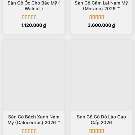
Sàn Gỗ Óc Chó Bắc Mỹ (
Sàn Gỗ Cẩm Lai Nam Mỹ
Walnut )
(Morado) 2026 ™
Được xếp
Được xếp
1.120.000
₫
3.600.000
₫
hạng
5
5 sao
hạng
5
5 sao
Sàn Gỗ Bách Xanh Nam
Sàn Gỗ Gõ Đỏ Lào Cao
Mỹ (Calocedrus) 2026 ™
Cấp 2026