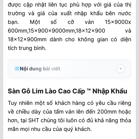
được cập nhật liên tục phù hợp với giá của thị
trường và giá của xuất nhập khẩu bên nước
bạn. Một số cỡ ván 15x9000x
600mm,15x900x9000mm,18x12x900 và
18x12x900mm dành cho không gian có diện
tích trung bình.
Nội dung bài viết
Sàn Gỗ Lim Lào Cao Cấp ™ Nhập Khẩu
Sàn Gỗ Lim Lào Cao Cấp ™ Nhập Khẩu
Các loại gỗ lim thông dụng hiện tại
Tuy nhiên một số khách hàng có yêu cầu riêng
Nội thất gỗ lim được khách hàng ưa
về chiều dày của tấm ván lên đến 200mm hoặc
chuộng
hơn, tại SHT chúng tôi luôn có đủ khả năng thỏa
Sàn gỗ lim Lào và những đặc điểm của sàn
mãn mọi nhu cầu của quý khách.
gỗ