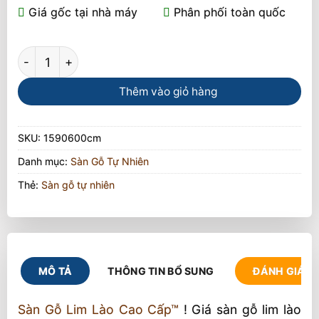
Giá gốc tại nhà máy
Phân phối toàn quốc
Sàn Gỗ Lim Lào Cao Cấp ™ Nhập Khẩu số lượng
Thêm vào giỏ hàng
SKU:
1590600cm
Danh mục:
Sàn Gỗ Tự Nhiên
Thẻ:
Sàn gỗ tự nhiên
MÔ TẢ
THÔNG TIN BỔ SUNG
ĐÁNH GIÁ (1
Sàn Gỗ Lim Lào Cao Cấp™
! Giá sàn gỗ lim lào