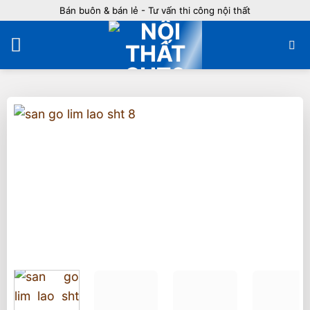
Bỏ
Bán buôn & bán lẻ - Tư vấn thi công nội thất
qua
nội
dung