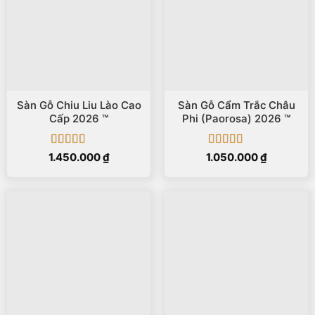
Sàn Gỗ Chiu Liu Lào Cao
Sàn Gỗ Cẩm Trắc Châu
Cấp 2026 ™
Phi (Paorosa) 2026 ™
Được xếp
Được xếp
1.450.000
₫
1.050.000
₫
hạng
5
5 sao
hạng
5
5 sao