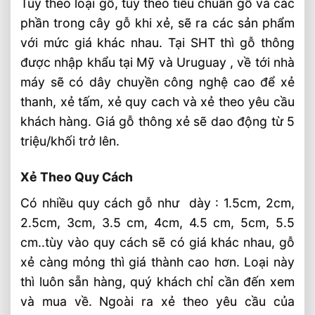
Tùy theo loại gỗ, tùy theo tiêu chuẩn gỗ và các
phần trong cây gỗ khi xẻ, sẽ ra các sản phẩm
với mức giá khác nhau. Tại SHT thì gỗ thông
được nhập khẩu tại Mỹ và Uruguay , về tới nhà
máy sẽ có dây chuyền công nghệ cao để xẻ
thanh, xẻ tấm, xẻ quy cach và xẻ theo yêu cầu
khách hàng. Giá gỗ thông xẻ sẽ dao động từ 5
triệu/khối trở lên.
Xẻ Theo Quy Cách
Có nhiều quy cách gỗ như dày : 1.5cm, 2cm,
2.5cm, 3cm, 3.5 cm, 4cm, 4.5 cm, 5cm, 5.5
cm..tùy vào quy cách sẽ có giá khác nhau, gỗ
xẻ càng mỏng thì giá thành cao hơn. Loại này
thì luôn sẵn hàng, quý khách chỉ cần đến xem
và mua về. Ngoài ra xẻ theo yêu cầu của