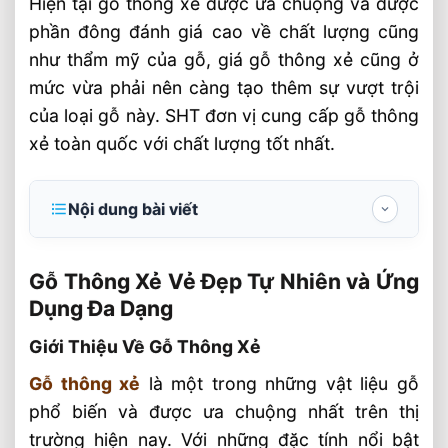
Hiện tại gỗ thông xẻ được ưa chuộng và được
phần đông đánh giá cao về chất lượng cũng
như thẩm mỹ của gỗ, giá gỗ thông xẻ cũng ở
mức vừa phải nên càng tạo thêm sự vượt trội
của loại gỗ này. SHT đơn vị cung cấp gỗ thông
xẻ toàn quốc với chất lượng tốt nhất.
Nội dung bài viết
Gỗ Thông Xẻ Vẻ Đẹp Tự Nhiên và Ứng
Dụng Đa Dạng
Gỗ Thông Xẻ Vẻ Đẹp Tự Nhiên và Ứng
Dụng Đa Dạng
Giới Thiệu Về Gỗ Thông Xẻ
Giới Thiệu Về Gỗ Thông Xẻ
Đặc Tính Của Gỗ Thông Xẻ
Nguồn Gốc
Gỗ thông xẻ
là một trong những vật liệu gỗ
phổ biến và được ưa chuộng nhất trên thị
Cấu Trúc và Màu Sắc
trường hiện nay. Với những đặc tính nổi bật
Tính Chất Vật Lý