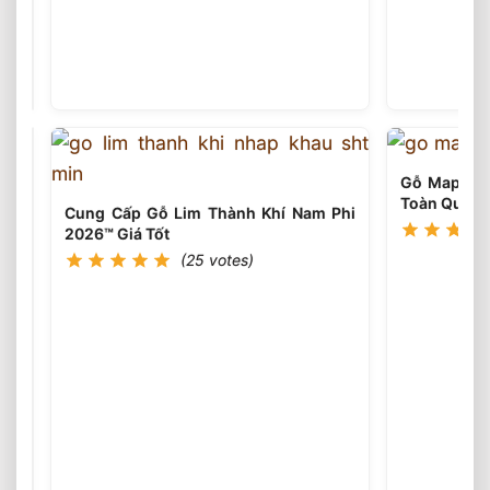
Lắp
Đặt
Sàn
(25
votes)
Gỗ
Lim
Nam
Phi
18x90x600
Gỗ Maple C
Tân
Toàn Quốc
Lập,
Cung Cấp Gỗ Lim Thành Khí Nam Phi
Đan
2026™ Giá Tốt
Phượng
(25 votes)
Cửa
Gỗ
Tự
(25
votes)
Nhiên
Và
Quy
Trình
Sản
Xuất