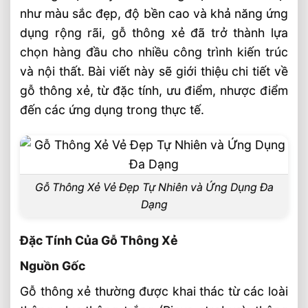
như màu sắc đẹp, độ bền cao và khả năng ứng
Ưu Điểm Của Gỗ Thông Xẻ
dụng rộng rãi, gỗ thông xẻ đã trở thành lựa
Ứng Dụng Của Gỗ Thông Xẻ
chọn hàng đầu cho nhiều công trình kiến trúc
Nội Thất Gia Đình
và nội thất. Bài viết này sẽ giới thiệu chi tiết về
gỗ thông xẻ, từ đặc tính, ưu điểm, nhược điểm
Thiết Kế Kiến Trúc
đến các ứng dụng trong thực tế.
Sản Phẩm Ngoài Trời
Giá Gỗ Thông Xẻ Thanh, Chất Lượng Và
Vân Đẹp
Xẻ Theo Quy Cách
Gỗ Thông Xẻ Vẻ Đẹp Tự Nhiên và Ứng Dụng Đa
Dạng
Tiền Nào Của Ấy
Công Nghệ Xẻ Sấy Gỗ
Đặc Tính Của Gỗ Thông Xẻ
Giá Gỗ Thay Đổi Theo Thời Kỳ
Nguồn Gốc
Gỗ Thông Xẻ Tại SHT
Gỗ thông xẻ thường được khai thác từ các loài
Video gỗ thông xẻ tại SHT