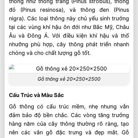
thông như thông trắng (Pinus strobus), thông
đỏ (Pinus resinosa), và thông đen (Pinus
Bài Viết Liên Quan
nigra). Các loại thông này chủ yếu sinh trưởng
Lắp Đặt Sàn Gỗ Lim Nam Phi 18x90x600
Tân Lập, Đan Phượng
tại các vùng khí hậu ôn đới như Bắc Mỹ, Châu
Âu và Đông Á. Với điều kiện khí hậu và thổ
Cửa Gỗ Tự Nhiên Và Quy Trình Sản Xuất
Cửa Gỗ 2026
nhưỡng phù hợp, cây thông phát triển nhanh
chóng và cho chất lượng gỗ tốt.
Gỗ Ngọc Am Và Tác Dụng Tuyệt Vời Của
Gỗ ⭐️ Ngọc Núi Rừng
Cung Cấp Gỗ Lim Thành Khí Nam Phi
2026™ Giá Tốt
Gỗ thông xẻ 20x250x2500
Khuôn Cửa Gỗ Lim, Khuôn Đơn Và Khuôn
Kép Chuyên Dụng
Cấu Trúc và Màu Sắc
Gỗ Maple Cho Các Sản Phẩm Nội Thất
Gỗ thông có cấu trúc mềm, nhẹ nhưng vẫn
Toàn Quốc
đảm bảo độ bền chắc. Các vòng tăng trưởng
Gỗ Thông Mỹ Tròn Vừa Về Nhà Máy Gỗ
hàng năm của cây thông thường rõ ràng, tạo
SHT Việt Nam
nên các vân gỗ đặc trưng và đẹp mắt. Gỗ
Giá Gỗ Thông Tròn Mỹ, Tốt Nhất Tại