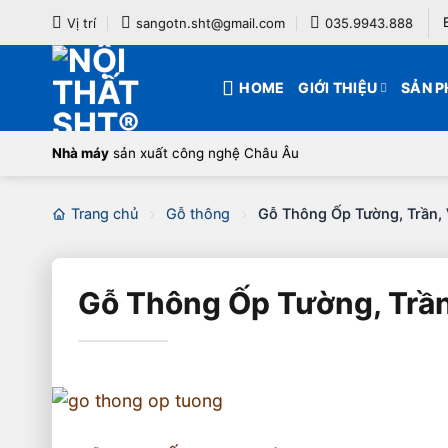
Bỏ
Vị trí
sangotn.sht@gmail.com
035.9943.888
qua
nội
HOME
GIỚI THIỆU
SẢN 
dung
Nhà máy
sản xuất công nghệ Châu Âu
Trang chủ
Gỗ thông
Gỗ Thông Ốp Tường, Trần, 
Gỗ Thông Ốp Tường, Trần