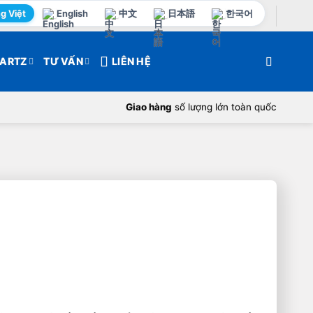
g Việt
English
中文
日本語
한국어
ARTZ
TƯ VẤN
LIÊN HỆ
Giao hàng
số lượng lớn toàn quốc