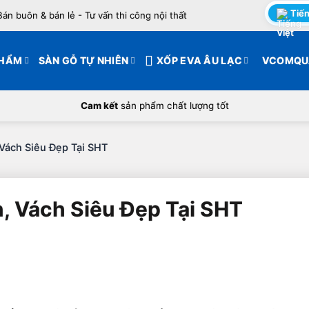
Tiến
Bán buôn & bán lẻ - Tư vấn thi công nội thất
PHẨM
SÀN GỖ TỰ NHIÊN
XỐP EVA ÂU LẠC
VCOMQU
Cam kết
sản phẩm chất lượng tốt
Vách Siêu Đẹp Tại SHT
, Vách Siêu Đẹp Tại SHT