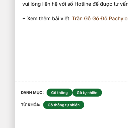
vui lòng liên hệ với số Hotline để được tư v
+ Xem thêm bài viết:
Trần Gỗ Gõ Đỏ Pachylo
DANH MỤC
Gỗ thông
Gỗ tự nhiên
TỪ KHÓA
Gỗ thông tự nhiên