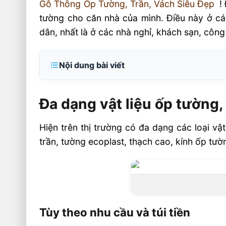
Gỗ Thông Ốp Tường, Trần, Vách Siêu Đẹp
! 
tường cho căn nhà của mình. Điều này ở cá
dân, nhất là ở các nhà nghỉ, khách sạn, công
Nội dung bài viết
Đa dạng vật liệu ốp tường, trần
Đa dạng vật liệu ốp tường,
Tùy theo nhu cầu và túi tiền
Gỗ Thông Ốp Tường, Trần, Vách Siêu Đẹp
Hiện trên thị trường có đa dạng các loại v
Gỗ thông Pallet
trần, tường ecoplast, thạch cao, kính ốp tư
Gỗ Thông Nhập Khẩu Làm Nội Thất Tại SH
Gỗ Thông Ốp Tường, Trần, Vách
Tùy theo nhu cầu và túi tiền