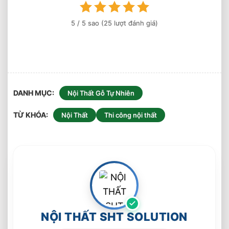
Thi
Công
5
/ 5 sao (
25
lượt đánh giá)
DANH MỤC
Nội Thất Gỗ Tự Nhiên
TỪ KHÓA
Nội Thất
Thi công nội thất
NỘI THẤT SHT SOLUTION