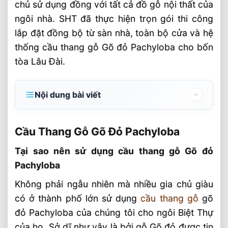
chủ sử dụng đồng với tất cả đồ gỗ nội thất của
ngôi nhà. SHT đã thực hiện trọn gói thi công
lắp đặt đồng bộ từ sàn nhà, toàn bộ cửa và hệ
thống cầu thang gỗ Gõ đỏ Pachyloba cho bốn
tòa Lâu Đài.
Nội dung bài viết
Cầu Thang Gỗ Gõ Đỏ Pachyloba
Cầu Thang Gỗ Gõ Đỏ Pachyloba
Tại sao nên sử dụng cầu thang gỗ Gõ đỏ
Pachyloba
Tại sao nên sử dụng cầu thang gỗ Gõ đỏ
Pachyloba
Quy trình gia công cầu thang gỗ Gõ đỏ
Pachyloba SHT
Không phải ngẫu nhiên mà nhiều gia chủ giàu
Công đoạn thứ nhất
có ở thành phố lớn sử dụng
cầu thang gỗ
gõ
đỏ Pachyloba của chúng tôi cho ngôi Biệt Thự
Công đoạn thứ hai
của họ. Sở dĩ như vậy là bởi gỗ Gõ đỏ được tin