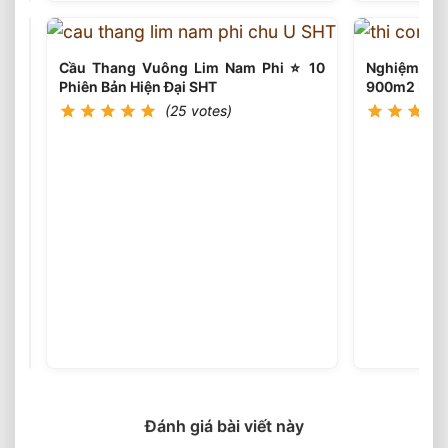
Trắc
Siêu
Khủng
12
Cầu Thang Vuông Lim Nam Phi ⭐️ 10
Nghiệm Thu
Món
Phiên Bản Hiện Đại SHT
900m2 Ba Đì
(25 votes)
Nội
Thất
Gỗ
(25
votes)
Tự
Nhiên
Cao
Cấp
2026
⭐️
Tư
Đánh giá bài viết này
Vấn
&