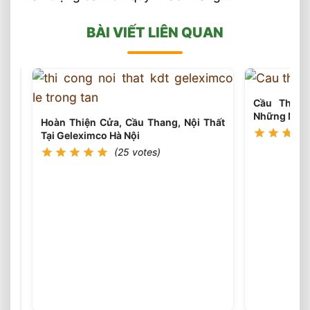
BÀI VIẾT LIÊN QUAN
Cầu Thang
Những Mẫu 
Hoàn Thiện Cửa, Cầu Thang, Nội Thất
Tại Geleximco Hà Nội
(25 votes)
Bộ
Bàn
Ghế
(26
votes)
Gỗ