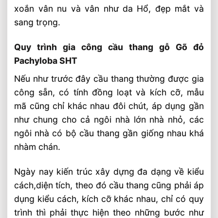
Mẫu Hiện Đại
xoắn vân nu và vân như da Hổ, đẹp mắt và
Nghiệm Thu Nội Thất Biệt Thự 4 Tầng
sang trọng.
900m2 Ba Đình, Hà Nội
Thi Công Nội Thất Nhà Thờ Họ Ý Yên
Quy trình gia công cầu thang gỗ Gõ đỏ
Nam Định Gỗ Lim, Gõ Đỏ
Pachyloba SHT
Thi Công Cầu Thang Gỗ Lim Nam Phi
Nếu như trước đây cầu thang thường được gia
Shophouse Hà Đông
công sẵn, có tính đồng loạt và kích cỡ, mẫu
mã cũng chỉ khác nhau đôi chút, áp dụng gần
như chung cho cả ngôi nhà lớn nhà nhỏ, các
ngôi nhà có bộ cầu thang gần giống nhau khá
nhàm chán.
Ngày nay kiến trúc xây dựng đa dạng về kiểu
cách,diện tích, theo đó cầu thang cũng phải áp
dụng kiểu cách, kích cỡ khác nhau, chỉ có quy
trình thì phải thực hiện theo những bước như