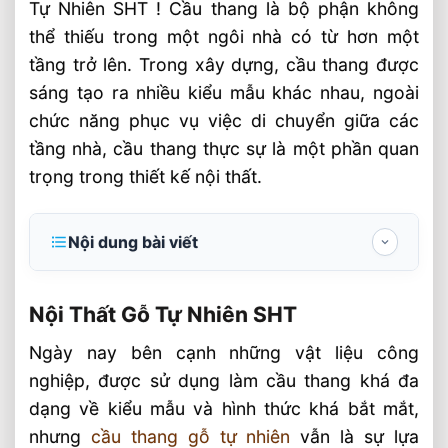
Tự Nhiên SHT ! Cầu thang là bộ phận không
thể thiếu trong một ngôi nhà có từ hơn một
tầng trở lên. Trong xây dựng, cầu thang được
sáng tạo ra nhiều kiểu mẫu khác nhau, ngoài
chức năng phục vụ việc di chuyển giữa các
tầng nhà, cầu thang thực sự là một phần quan
trọng trong thiết kế nội thất.
Nội dung bài viết
Nội Thất Gỗ Tự Nhiên SHT
Nội Thất Gỗ Tự Nhiên SHT
Ưu điểm của cầu thang gỗ tự nhiên
Ngày nay bên cạnh những vật liệu công
Cầu Thang Gỗ Cẩm Lai Nam Mỹ ™ Nội Thất
nghiệp, được sử dụng làm cầu thang khá đa
Gỗ Tự Nhiên SHT
dạng về kiểu mẫu và hình thức khá bắt mắt,
Cầu thang gỗ Cẩm Lai Nam Mỹ
nhưng
cầu thang gỗ tự nhiên
vẫn là sự lựa