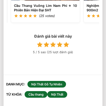
2026
Cầu Thang Vuông Lim Nam Phi ⭐️ 10
Nghiệm Thu
⭐️
Phiên Bản Hiện Đại SHT
900m2 Ba Đì
Tư
Vấn
(25 votes)
&
Thi
Công
Đánh giá bài viết này
5
/ 5 sao (
25
lượt đánh giá)
DANH MỤC
Nội Thất Gỗ Tự Nhiên
TỪ KHÓA
Cầu thang
Nội Thất