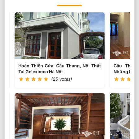
Bộ
Bàn
Ghế
(26
votes)
Gỗ
Trắc
Siêu
Khủng
12
Hoàn Thiện Cửa, Cầu Thang, Nội Thất
Cầu Thang
Món
Tại Geleximco Hà Nội
Những Mẫu 
(25 votes)
Nội
Thất
Gỗ
(25
votes)
Tự
Nhiên
Cao
Cấp