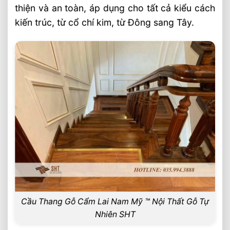
thiện và an toàn, áp dụng cho tất cả kiểu cách
Cầu Thang Vuông Lim Nam Phi ⭐️ 10
kiến trúc, từ cổ chí kim, từ Đông sang Tây.
Phiên Bản Hiện Đại SHT
Cầu Thang Lim Nam Phi Chữ L ⭐️ Những
Mẫu Hiện Đại
Nghiệm Thu Nội Thất Biệt Thự 4 Tầng
900m2 Ba Đình, Hà Nội
Thi Công Nội Thất Nhà Thờ Họ Ý Yên
Nam Định Gỗ Lim, Gõ Đỏ
Thi Công Cầu Thang Gỗ Lim Nam Phi
Shophouse Hà Đông
Cầu Thang Gỗ Cẩm Lai Nam Mỹ ™ Nội Thất Gỗ Tự
Nhiên SHT