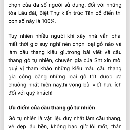
Cấu tạo của bộ cầu thang gỗ cẩm lai
chọn của đa số người sử dụng, đối với những
Trụ Deba
tòa Lâu đài, Biệt Thự kiến trúc Tân cổ điển thì
Tay vịn cầu thang
con số này là 100%.
Song tiện
Tuy nhiên nhiều người khi xây nhà vẫn phải
Lan can
mất thời giờ suy nghĩ nên chọn loại gỗ nào và
Mặt bậc cầu thang
làm cầu thang kiểu gì..trong bài viết về cầu
Gia công cầu thang tại SHT
thang gỗ tự nhiên, chuyên gia của Sht xin mời
quý vị tham khảo những kiểu mẫu cầu thang
Video nhà máy sản xuất nội thất tự nhiên
gia công bằng những loại gỗ tốt được ưa
SHT
chuộng nhất hiện nay,hi vọng bài viết hưu ích
Bài Viết Liên Quan
đối với quý khách!
Bộ Bàn Ghế Gỗ Trắc Siêu Khủng 12 Món
Nội Thất Gỗ Tự Nhiên Cao Cấp 2026 ⭐️ Tư
Ưu điểm của cầu thang gỗ tự nhiên
Vấn & Thi Công
Gỗ tự nhiên là vật liệu duy nhất làm cầu thang,
Hoàn Thiện Cửa, Cầu Thang, Nội Thất Tại
vẻ đẹp lâu bền, không bao giờ lỗi mốt, thân
Geleximco Hà Nội