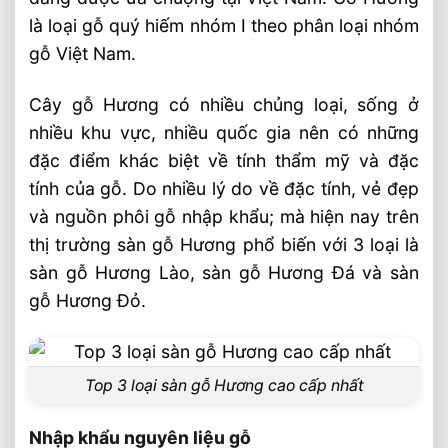
2. Sàn gỗ Hương Lào
là loại gỗ quý hiếm nhóm I theo phân loại nhóm
gỗ Việt Nam.
Sàn gỗ Hương Lào thường có những đặc
điểm sau
Cây gỗ Hương có nhiều chủng loại, sống ở
Màu sắc
nhiều khu vực, nhiều quốc gia nên có những
Vân gỗ
đặc điểm khác biệt về tính thẩm mỹ và đặc
Báo giá sàn gỗ Hương Lào
tính của gỗ. Do nhiều lý do về đặc tính, vẻ đẹp
và nguồn phôi gỗ nhập khẩu; mà hiện nay trên
3. Sàn gỗ Hương Đỏ (Padouk)
thị trường sàn gỗ Hương phổ biến với 3 loại là
Kết Luận Nên Chọn Sàn Gỗ Hương Nào ?
sàn gỗ Hương Lào, sàn gỗ Hương Đá và sàn
Công ty Cổ phần Sàn gỗ tự nhiên SHT
gỗ Hương Đỏ.
Xem thêm bài viết
Bài Viết Liên Quan
Top 3 loại sàn gỗ Hương cao cấp nhất
Xu Hướng Lắp Đặt Sàn Gỗ Tự Nhiên 2026
⭐️ Tư Vấn Thi Công
Nhập khẩu nguyên liệu gỗ