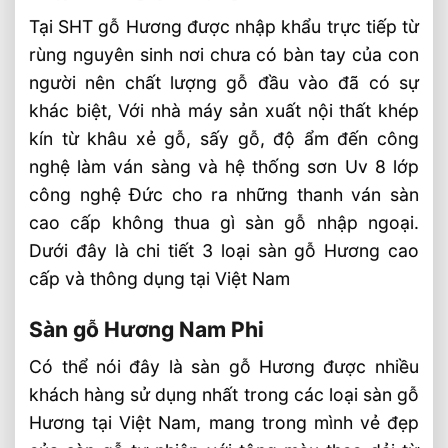
Sàn Gỗ Tự Nhiên Cao Cấp ⭐️ Top 6 Loại
Tại SHT gỗ Hương được nhập khẩu trực tiếp từ
Sàn Được Ưa Chuộng
rùng nguyên sinh nơi chưa có bàn tay của con
Sàn Gỗ Tự Nhiên Thẩm Thấu Dầu Hữu Cơ
⭐️ Thế Hệ Mới
người nên chất lượng gỗ đầu vào đã có sự
khác biệt, Với nhà máy sản xuất nội thất khép
Top 4 Loại Sàn Gỗ Tự Nhiên ⭐️ Thông
Dụng Nhất 2026 ™
kín từ khâu xẻ gỗ, sấy gỗ, độ ẩm đến công
nghệ làm ván sàng và hệ thống sơn Uv 8 lớp
Các Loại Ván Sàn Gỗ Tự Nhiên 2026 ⭐️ Tư
Vấn & Thi Công
công nghệ Đức cho ra những thanh ván sàn
Sàn Gỗ Tự Nhiên Chiu Liu Lào Có Tốt
cao cấp không thua gì sàn gỗ nhập ngoại.
Không ?
Dưới đây là chi tiết 3 loại sàn gỗ Hương cao
Sàn Gỗ Tự Nhiên Ngoài Trời Nên Chọn
cấp và thông dụng tại Việt Nam
Loại Nào ? Tư Vấn
Sàn gỗ Hương Nam Phi
Cách Lắp Đặt Sàn Gỗ Tự Nhiên Chuẩn
Nhất ® Chi Tiết
Có thể nói đây là sàn gỗ Hương được nhiều
khách hàng sử dụng nhất trong các loại sàn gỗ
Hương tại Việt Nam, mang trong mình vẻ đẹp