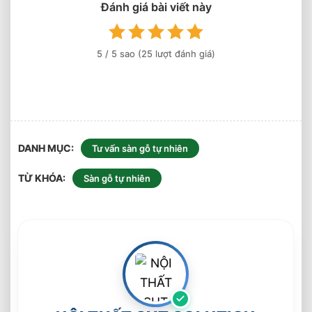
Đánh giá bài viết này
Loại
Sàn
Được
Ưa
5
/ 5 sao (
25
lượt đánh giá)
Chuộng
DANH MỤC
Tư vấn sàn gỗ tự nhiên
TỪ KHÓA
Sàn gỗ tự nhiên