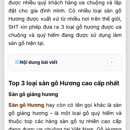
được nhiều quý khách hàng ưa chuộng và lắp
đặt cho gia đình mình. Có nhiều loại sàn gỗ
Hương được xuất xứ từ nhiều nơi trên thế giới,
SHT xin phép đưa ra 3 loại gỗ hương được ưa
chuộng và quý hiếm đang được sử dụng làm
sàn gỗ hiện tại.
Nội dung bài viết
Top 3 loại sàn gỗ Hương cao cấp nhất
Top 3 loại sàn gỗ Hương cao cấp nhất
Sàn gỗ giáng hương
Sàn gỗ giáng hương
Nhập khẩu nguyên liệu gỗ
Sàn gỗ Hương
hay còn có tên gọi khác là sàn
Sàn gỗ Hương Nam Phi
gỗ giáng hương – là một loại gỗ quý hiếm và
Ưu điểm của sàn Gỗ Hương Nam Phi
thuộc top các hàng sàn gỗ tự nhiên cao cấp
Báo giá sàn gỗ Hương Nam Phi
đang được ưa chuộng tại Việt Nam. Gỗ Hương