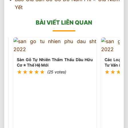
Yết
BÀI VIẾT LIÊN QUAN
Sàn Gỗ Tự Nhiên Thẩm Thấu Dầu Hữu
Các Loại Vá
Cơ ⭐️ Thế Hệ Mới
Tư Vấn & Th
(25 votes)
Xu
Hướng
Lắp
(25