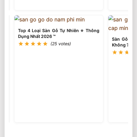
votes)
Đặt
Sàn
Gỗ
Tự
Nhiên
Top 4 Loại Sàn Gỗ Tự Nhiên ⭐️ Thông
2026
Dụng Nhất 2026 ™
⭐️
Sàn Gỗ Tự 
(25 votes)
Tư
Không ?
Vấn
Thi
Công
Sàn
Gỗ
Tự
(25
votes)
Nhiên
Cao
Cấp
⭐️
Top
6