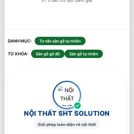
5
/ 5 sao (
25
lượt đánh giá)
Chuộng
DANH MỤC
Tư vấn sàn gỗ tự nhiên
TỪ KHÓA
Sàn gỗ gõ đỏ
Sàn gỗ tự nhiên
NỘI THẤT SHT SOLUTION
Giải pháp toàn diện về nội thất