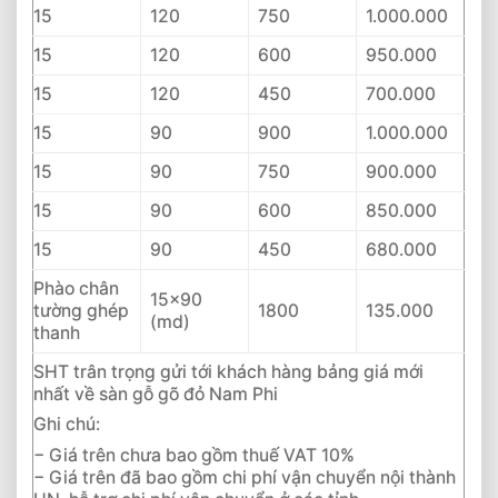
15
120
750
1.000.000
15
120
600
950.000
15
120
450
700.000
15
90
900
1.000.000
15
90
750
900.000
15
90
600
850.000
15
90
450
680.000
Phào chân
15×90
tường ghép
1800
135.000
(md)
thanh
SHT trân trọng gửi tới khách hàng bảng giá mới
nhất về sàn gỗ gõ đỏ Nam Phi
Ghi chú:
− Giá trên chưa bao gồm thuế VAT 10%
− Giá trên đã bao gồm chi phí vận chuyển nội thành