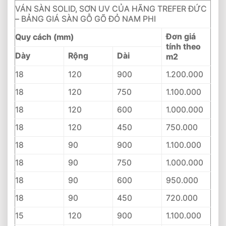
VÁN SÀN SOLID, SƠN UV CỦA HÃNG TREFER ĐỨC
– BẢNG GIÁ SÀN GỖ GÕ ĐỎ NAM PHI
Đơn giá
Quy cách (mm)
tính theo
Dày
Rộng
Dài
m2
18
120
900
1.200.000
18
120
750
1.100.000
18
120
600
1.000.000
18
120
450
750.000
18
90
900
1.100.000
18
90
750
1.000.000
18
90
600
950.000
18
90
450
720.000
15
120
900
1.100.000