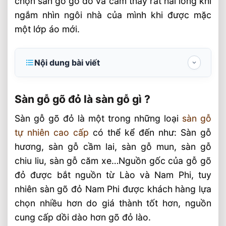
chọn sàn gỗ gõ đỏ và cảm thấy rất hài lòng khi
ngắm nhìn ngôi nhà của mình khi được mặc
một lớp áo mới.
Nội dung bài viết
Sàn gỗ gõ đỏ là sàn gỗ gì ?
Sàn gỗ gõ đỏ là sàn gỗ gì ?
Nội thất gỗ gõ đỏ Nam Phi
Sàn gỗ gõ đỏ là một trong những loại
sàn gỗ
Quy trình sản xuất sàn gỗ gõ đỏ tại nhà
tự nhiên cao cấp
có thể kể đến như: Sàn gỗ
máy sản xuất sàn gỗ SHT
hương, sàn gỗ cầm lai, sàn gỗ mun, sàn gỗ
Video nhà máy sản xuất sàn gỗ tự nhiên
chiu liu, sàn gỗ căm xe…Nguồn gốc của gỗ gõ
SHT
đỏ được bắt nguồn từ Lào và Nam Phi, tuy
Sàn gỗ Gõ Đỏ Nam Phi chuẩn đẹp phù hợp
nhiên sàn gõ đỏ Nam Phi được khách hàng lựa
với mọi không gian
chọn nhiều hơn do giá thành tốt hơn, nguồn
Những ưu điểm của sàn gỗ gõ đỏ Nam
cung cấp dồi dào hơn gõ đỏ lào.