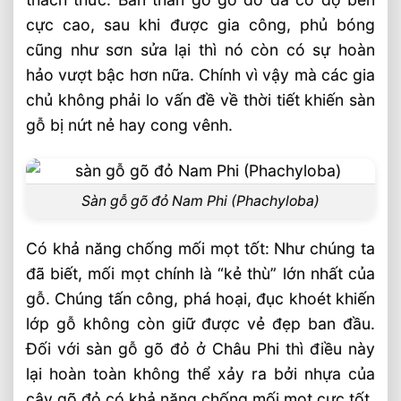
cực cao, sau khi được gia công, phủ bóng
cũng như sơn sửa lại thì nó còn có sự hoàn
hảo vượt bậc hơn nữa. Chính vì vậy mà các gia
chủ không phải lo vấn đề về thời tiết khiến sàn
gỗ bị nứt nẻ hay cong vênh.
Sàn gỗ gõ đỏ Nam Phi (Phachyloba)
Có khả năng chống mối mọt tốt: Như chúng ta
đã biết, mối mọt chính là “kẻ thù” lớn nhất của
gỗ. Chúng tấn công, phá hoại, đục khoét khiến
lớp gỗ không còn giữ được vẻ đẹp ban đầu.
Đối với sàn gỗ gõ đỏ ở Châu Phi thì điều này
lại hoàn toàn không thể xảy ra bởi nhựa của
cây gõ đỏ có khả năng chống mối mọt cực tốt.