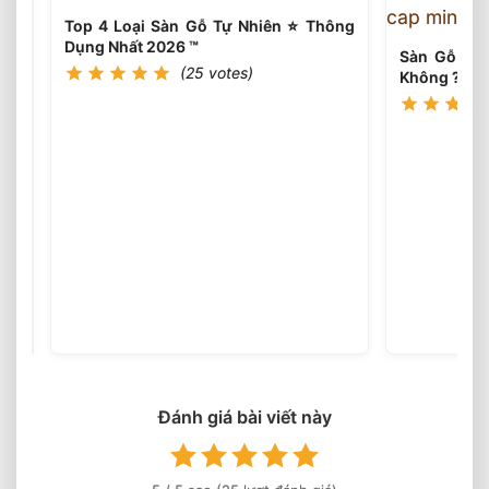
Nhiên
Top 4 Loại Sàn Gỗ Tự Nhiên ⭐️ Thông
2026
Dụng Nhất 2026 ™
⭐️
Sàn Gỗ Tự 
(25 votes)
Tư
Không ?
Vấn
Thi
Công
Sàn
Gỗ
Tự
(25
votes)
Nhiên
Cao
Cấp
⭐️
Top
6
Đánh giá bài viết này
Loại
Sàn
Được
Ưa