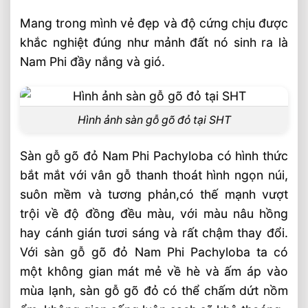
Phi (Phachyloba)
Mang trong mình vẻ đẹp và độ cứng chịu được
So sánh sàn gỗ gõ đỏ Nam Phi với các
khắc nghiệt đúng như mảnh đất nó sinh ra là
loại sàn gỗ tự nhiên khác
Nam Phi đầy nắng và gió.
Bảng giá sàn gỗ gõ đỏ Nam Phi
Đơn Vị Cung Cấp Sàn Gỗ Gõ Đỏ Nam Phi
Uy Tín – Sàn Gỗ Tự Nhiên SHT
Hình ảnh sàn gỗ gõ đỏ tại SHT
Video sàn gỗ gõ đỏ Nam Phi
Sàn gỗ gõ đỏ Nam Phi Pachyloba có hình thức
Công Ty Gỗ Tự Nhiên SHT Cam Kết Với
bắt mắt với vân gỗ thanh thoát hình ngọn núi,
Khách Hàng
suôn mềm và tương phản,có thế mạnh vượt
Bài Viết Liên Quan
trội về độ đồng đều màu, với màu nâu hồng
Xu Hướng Lắp Đặt Sàn Gỗ Tự Nhiên 2026
hay cánh gián tươi sáng và rất chậm thay đổi.
⭐️ Tư Vấn Thi Công
Với sàn gỗ gõ đỏ Nam Phi Pachyloba ta có
Sàn Gỗ Tự Nhiên Cao Cấp ⭐️ Top 6 Loại
một không gian mát mẻ về hè và ấm áp vào
Sàn Được Ưa Chuộng
mùa lạnh, sàn gỗ gõ đỏ có thể chấm dứt nồm
Sàn Gỗ Tự Nhiên Thẩm Thấu Dầu Hữu Cơ