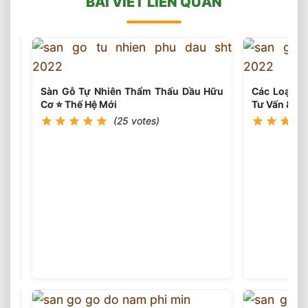
BÀI VIẾT LIÊN QUAN
Sàn Gỗ Tự Nhiên Thẩm Thấu Dầu Hữu
Các Loại Vá
Cơ ⭐️ Thế Hệ Mới
Tư Vấn & Th
(25 votes)
Xu
Hướng
Lắp
(25
votes)
Đặt
Sàn
Gỗ
Tự