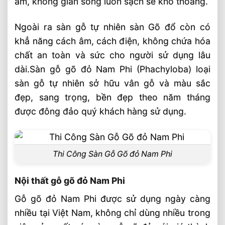
ẩm, không gian sống luôn sạch sẽ khô thoáng.
⭐️ Thế Hệ Mới
Top 4 Loại Sàn Gỗ Tự Nhiên ⭐️ Thông
Ngoài ra sàn gỗ tự nhiên sàn Gõ đổ còn có
Dụng Nhất 2026 ™
khẳ năng cách âm, cách điện, không chứa hóa
Các Loại Ván Sàn Gỗ Tự Nhiên 2026 ⭐️ Tư
chất an toàn và sức cho người sử dụng lâu
Vấn & Thi Công
dài.Sàn gỗ gõ đỏ Nam Phi (Phachyloba) loại
Sàn Gỗ Tự Nhiên Chiu Liu Lào Có Tốt
sàn gỗ tự nhiên sở hữu vân gỗ và màu sắc
Không ?
đẹp, sang trọng, bền đẹp theo năm tháng
Sàn Gỗ Tự Nhiên Ngoài Trời Nên Chọn
được đông đảo quý khách hàng sử dụng.
Loại Nào ? Tư Vấn
Cách Lắp Đặt Sàn Gỗ Tự Nhiên Chuẩn
Nhất ® Chi Tiết
Thi Công Sàn Gỗ Gõ đỏ Nam Phi
Nội thất gỗ gõ đỏ Nam Phi
Gỗ gõ đỏ Nam Phi được sử dụng ngày càng
nhiều tại Việt Nam, không chỉ dùng nhiều trong