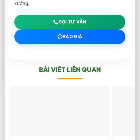
xưởng.
GỌI TƯ VẤN
BÁO GIÁ
BÀI VIẾT LIÊN QUAN
Lắp
Đặt
Sàn
(25
votes)
Gỗ
Lim
Nam
Phi
18x90x600