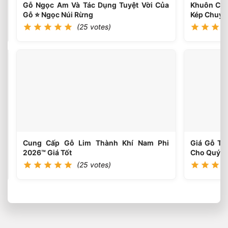
Tân
Gỗ Ngọc Am Và Tác Dụng Tuyệt Vời Của
Khuôn Cửa
Lập,
Gỗ ⭐️ Ngọc Núi Rừng
Kép Chuyê
Đan
(25 votes)
Phượng
Cửa
Gỗ
Tự
(25
votes)
Nhiên
Và
Quy
Trình
Sản
Xuất
Cung Cấp Gỗ Lim Thành Khí Nam Phi
Giá Gỗ Th
Cửa
2026™ Giá Tốt
Cho Quý K
Gỗ
(25 votes)
2026