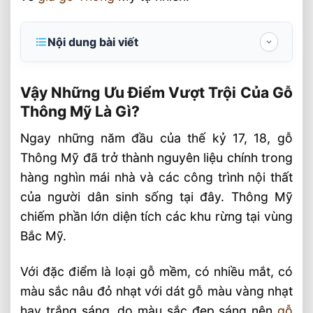
Nội dung bài viết
Vậy Những Ưu Điểm Vượt Trội Của Gỗ
Thông Mỹ Là Gì?
Vậy Những Ưu Điểm Vượt Trội Của Gỗ
Thông Mỹ Là Gì?
Gỗ Thông Mỹ
Ngay những năm đầu của thế kỷ 17, 18, gỗ
Ưu Điểm Vượt Trội Gỗ Thông SHT
Thông Mỹ đã trở thành nguyên liệu chính trong
Gỗ Thông Nhập Khẩu Tại SHT Việt Nam
hàng nghìn mái nhà và các công trình nội thất
Bài Viết Liên Quan
của người dân sinh sống tại đây. Thông Mỹ
Lắp Đặt Sàn Gỗ Lim Nam Phi 18x90x600
chiếm phần lớn diện tích các khu rừng tại vùng
Tân Lập, Đan Phượng
Bắc Mỹ.
Cửa Gỗ Tự Nhiên Và Quy Trình Sản Xuất
Cửa Gỗ 2026
Với đặc điểm là loại gỗ mềm, có nhiều mắt, có
Gỗ Ngọc Am Và Tác Dụng Tuyệt Vời Của
màu sắc nâu đỏ nhạt với dát gỗ màu vàng nhạt
Gỗ ⭐️ Ngọc Núi Rừng
hay trắng sáng, do màu sắc đẹp sáng nên
gỗ