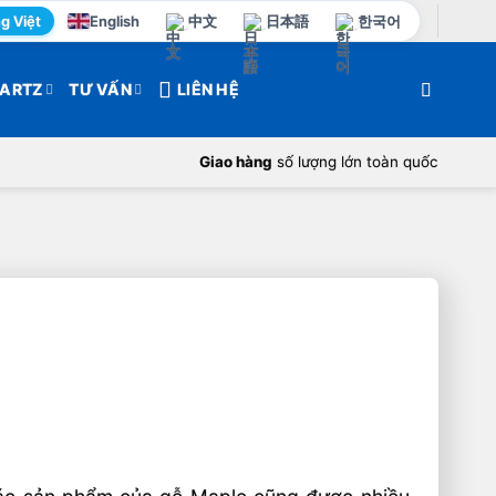
g Việt
English
中文
日本語
한국어
ARTZ
TƯ VẤN
LIÊN HỆ
Giao hàng
số lượng lớn toàn quốc