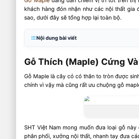
Gỗ Maple
đang dần chiếm vị trí tốt trên th
khách hàng đón nhận như các nội thất gia đ
sao, dưới đây sẽ tổng hợp lại toàn bộ.
Nội dung bài viết
Gỗ Thích (Maple) Cứng Và Gỗ Thích (Map
Gỗ Thích (Maple) Cứng Và
Các loại gỗ Maple
Gỗ Maple cứng
Gỗ Maple là cây có có thân to tròn được si
Gỗ Maple mềm
chính vì vậy mà cũng rất ưu chuộng gỗ maple
SHT Việt Nam mong muốn đưa loại gỗ này đ
phân phối, xưởng nội thất, nhanh tay đưa cá