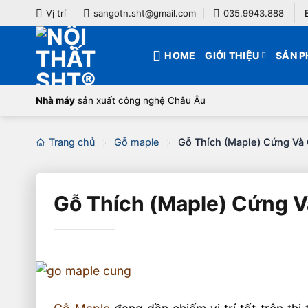
Bỏ
Vị trí
sangotn.sht@gmail.com
035.9943.888
qua
nội
HOME
GIỚI THIỆU
SẢN 
dung
Nhà máy
sản xuất công nghệ Châu Âu
Trang chủ
Gỗ maple
Gỗ Thích (Maple) Cứng Và
Gỗ Thích (Maple) Cứng V