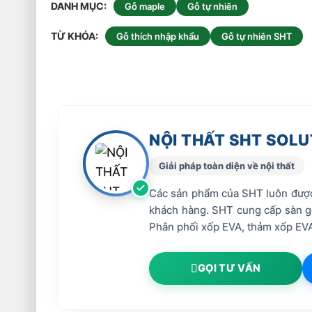
DANH MỤC
Gỗ maple
Gỗ tự nhiên
TỪ KHÓA
Gỗ thích nhập khẩu
Gỗ tự nhiên SHT
NỘI THẤT SHT SOLU
Giải pháp toàn diện về nội thất
Các sản phẩm của SHT luôn được 
khách hàng. SHT cung cấp sàn gỗ 
Phân phối xốp EVA, thảm xốp EVA
GỌI TƯ VẤN