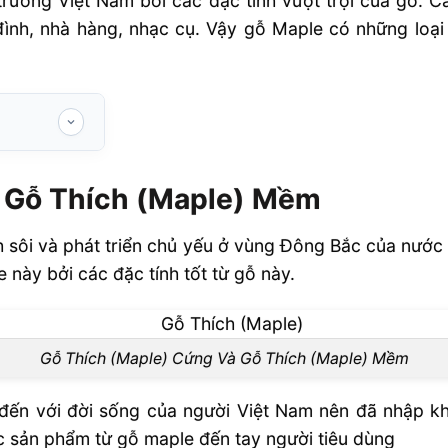
ị trường Việt Nam bởi các đặc tính vượt trội của gỗ
ình, nhà hàng, nhạc cụ. Vậy gỗ Maple có những loại
le) Mềm
 Gỗ Thích (Maple) Mềm
nh sôi và phát triển chủ yếu ở vùng Đông Bắc của nướ
 này bởi các đặc tính tốt từ gỗ này.
Gỗ Thích (Maple) Cứng Và Gỗ Thích (Maple) Mềm
ến với đời sống của người Việt Nam nên đã nhập khẩ
c sản phẩm từ gỗ maple đến tay người tiêu dùng