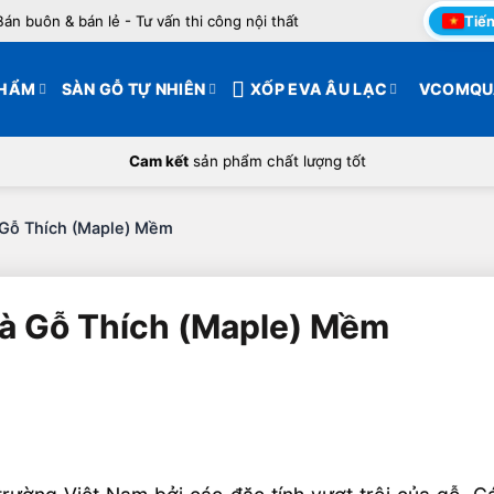
Bán buôn & bán lẻ - Tư vấn thi công nội thất
Tiến
PHẨM
SÀN GỖ TỰ NHIÊN
XỐP EVA ÂU LẠC
VCOMQU
Cam kết
sản phẩm chất lượng tốt
 Gỗ Thích (Maple) Mềm
à Gỗ Thích (Maple) Mềm