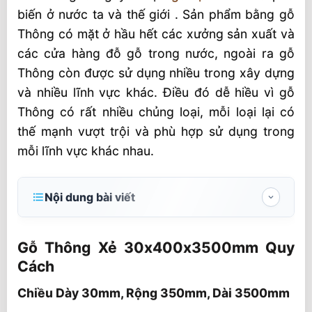
biến ở nước ta và thế giới . Sản phẩm bằng gỗ
Thông có mặt ở hầu hết các xưởng sản xuất và
các cửa hàng đỗ gỗ trong nước, ngoài ra gỗ
Thông còn được sử dụng nhiều trong xây dựng
và nhiều lĩnh vực khác. Điều đó dễ hiều vì gỗ
Thông có rất nhiều chủng loại, mỗi loại lại có
thế mạnh vượt trội và phù hợp sử dụng trong
mỗi lĩnh vực khác nhau.
Nội dung bài viết
Gỗ Thông Xẻ 30x400x3500mm Quy Cách
Gỗ Thông Xẻ 30x400x3500mm Quy
Chiều Dày 30mm, Rộng 350mm, Dài
Cách
3500mm
Chiều Dày 30mm, Rộng 350mm, Dài 3500mm
Gỗ Thông xẻ tấm có ưu điểm gì?