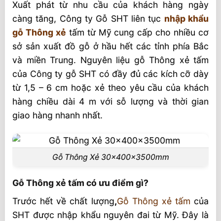
Xuất phát từ nhu cầu của khách hàng ngày
Gỗ Thông xẻ tấm nhập khẩu và Xẻ Trong
càng tăng, Công ty Gỗ SHT liên tục
nhập khẩu
Nước
gỗ Thông xẻ
tấm từ Mỹ cung cấp cho nhiều cơ
Đa dạng nội thất
sở sản xuất đồ gỗ ở hầu hết các tỉnh phía Bắc
Đặc điểm gỗ tại SHT VIỆT NAM
và miền Trung. Nguyên liệu gỗ Thông xẻ tấm
của Công ty gỗ SHT có đầy đủ các kích cỡ dày
từ 1,5 – 6 cm hoặc xẻ theo yêu cầu của khách
hàng chiều dài 4 m với sỗ lượng và thời gian
giao hàng nhanh nhất.
Gỗ Thông Xẻ 30x400x3500mm
Gỗ Thông xẻ tấm có ưu điểm gì?
Trước hết về chất lượng
,
Gỗ Thông xẻ tấm
của
SHT được nhập khẩu nguyên đai từ Mỹ. Đây là