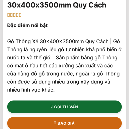
30x400x3500mm Quy Cách
5
1
trên 5 dựa
Đặc điểm nổi bật
trên
đánh
giá
Gỗ Thông Xẻ 30x400x3500mm Quy Cách | Gỗ
Thông là nguyên liệu gỗ tự nhiên khá phổ biến ở
nước ta và thế giới . Sản phẩm bằng gỗ Thông
có mặt ở hầu hết các xưởng sản xuất và các
cửa hàng đỗ gỗ trong nước, ngoài ra gỗ Thông
còn được sử dụng nhiều trong xây dựng và
nhiều lĩnh vực khác.
GỌI TƯ VẤN
BÁO GIÁ