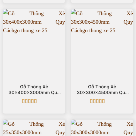
hạng
5
5 sao
hạng
5
5 sao
Gỗ Thông Xẻ
Gỗ Thông Xẻ
30x400x3000mm Quy
30x300x4500mm Quy
Cách
Cách
Được xếp
Được xếp
hạng
5
5 sao
hạng
5
5 sao