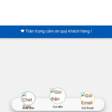
❤️ Trân trọng cảm ơn quý khách hàng !
Gọi điện
Chat Zalo
Gửi Email