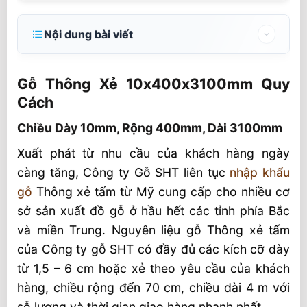
Nội dung bài viết
Gỗ Thông Xẻ 10x400x3100mm Quy Cách
Gỗ Thông Xẻ 10x400x3100mm Quy
Chiều Dày 10mm, Rộng 400mm, Dài
Cách
3100mm
Chiều Dày 10mm, Rộng 400mm, Dài 3100mm
Gỗ Thông xẻ tấm có ưu điểm gì?
Xuất phát từ nhu cầu của khách hàng ngày
Gỗ Thông xẻ tấm nhập khẩu và Xẻ Trong
càng tăng, Công ty Gỗ SHT liên tục
nhập khẩu
Nước
gỗ
Thông xẻ tấm từ Mỹ cung cấp cho nhiều cơ
Đa dạng nội thất
sở sản xuất đồ gỗ ở hầu hết các tỉnh phía Bắc
Đặc điểm gỗ tại SHT
và miền Trung. Nguyên liệu gỗ Thông xẻ tấm
của Công ty gỗ SHT có đầy đủ các kích cỡ dày
từ 1,5 – 6 cm hoặc xẻ theo yêu cầu của khách
hàng, chiều rộng đến 70 cm, chiều dài 4 m với
sỗ lượng và thời gian giao hàng nhanh nhất.