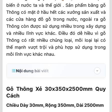
biến ở nước ta và thế giới . Sản phẩm bằng gỗ
Thông có mặt ở hầu hết các xưởng sản xuất và
các cửa hàng đỗ gỗ trong nước, ngoài ra gỗ
Thông còn được sử dụng nhiều trong xây dựng
và nhiều lĩnh vực khác. Điều đó dễ hiều vì gỗ
Thông có rất nhiều chủng loại, mỗi loại lại có
thế mạnh vượt trội và phù hợp sử dụng trong
mỗi lĩnh vực khác nhau.
Nội dung bài viết
Gỗ Thông Xẻ 30x350x2500mm Quy Cách
Gỗ Thông Xẻ 30x350x2500mm Quy
Chiều Dày 30mm, Rộng 350mm, Dài
Cách
2500mm
Chiều Dày 30mm, Rộng 350mm, Dài 2500mm
Gỗ Thông xẻ tấm có ưu điểm gì?