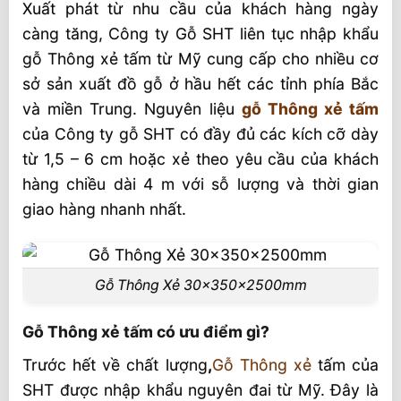
Xuất phát từ nhu cầu của khách hàng ngày
Gỗ Thông xẻ tấm nhập khẩu và Xẻ Trong
càng tăng, Công ty Gỗ SHT liên tục nhập khẩu
Nước
gỗ Thông xẻ tấm từ Mỹ cung cấp cho nhiều cơ
Đa dạng nội thất
sở sản xuất đồ gỗ ở hầu hết các tỉnh phía Bắc
Đặc điểm gỗ tại SHT VIỆT NAM
và miền Trung. Nguyên liệu
gỗ Thông xẻ tấm
của Công ty gỗ SHT có đầy đủ các kích cỡ dày
từ 1,5 – 6 cm hoặc xẻ theo yêu cầu của khách
hàng chiều dài 4 m với sỗ lượng và thời gian
giao hàng nhanh nhất.
Gỗ Thông Xẻ 30x350x2500mm
Gỗ Thông xẻ tấm có ưu điểm gì?
Trước hết về chất lượng
,
Gỗ Thông xẻ
tấm của
SHT được nhập khẩu nguyên đai từ Mỹ. Đây là