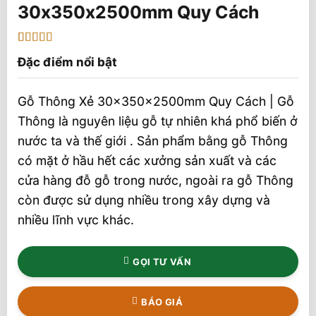
30x350x2500mm Quy Cách
5
1
trên 5 dựa
Đặc điểm nổi bật
trên
đánh
giá
Gỗ Thông Xẻ 30x350x2500mm Quy Cách | Gỗ
Thông là nguyên liệu gỗ tự nhiên khá phổ biến ở
nước ta và thế giới . Sản phẩm bằng gỗ Thông
có mặt ở hầu hết các xưởng sản xuất và các
cửa hàng đỗ gỗ trong nước, ngoài ra gỗ Thông
còn được sử dụng nhiều trong xây dựng và
nhiều lĩnh vực khác.
GỌI TƯ VẤN
BÁO GIÁ