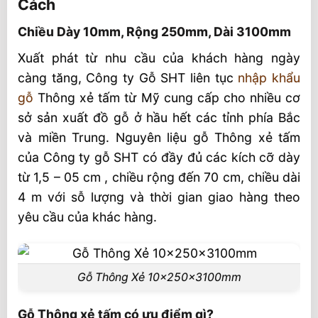
Cách
3100mm
Chiều Dày 10mm, Rộng 250mm, Dài 3100mm
Gỗ Thông xẻ tấm có ưu điểm gì?
Xuất phát từ nhu cầu của khách hàng ngày
Gỗ Thông xẻ tấm nhập khẩu và Xẻ Trong
càng tăng, Công ty Gỗ SHT liên tục
nhập khẩu
Nước
gỗ
Thông xẻ tấm từ Mỹ cung cấp cho nhiều cơ
Đa dạng nội thất
sở sản xuất đồ gỗ ở hầu hết các tỉnh phía Bắc
Đặc điểm gỗ tại SHT
và miền Trung. Nguyên liệu gỗ Thông xẻ tấm
của Công ty gỗ SHT có đầy đủ các kích cỡ dày
từ 1,5 – 05 cm , chiều rộng đến 70 cm, chiều dài
4 m với sỗ lượng và thời gian giao hàng theo
yêu cầu của khác hàng.
Gỗ Thông Xẻ 10x250x3100mm
Gỗ Thông xẻ tấm có ưu điểm gì?