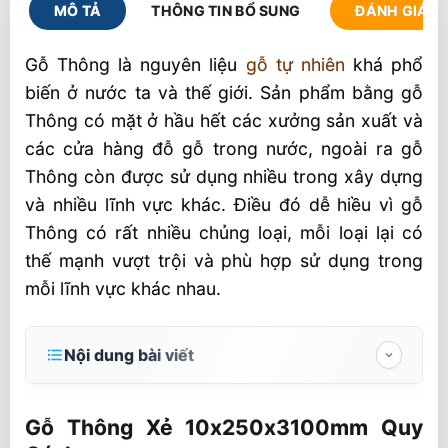
MÔ TẢ
THÔNG TIN BỔ SUNG
ĐÁNH GIÁ (1
Gỗ Thông là nguyên liệu
gỗ tự nhiên
khá phổ
biến ở nước ta và thế giới. Sản phẩm bằng gỗ
Thông có mặt ở hầu hết các xưởng sản xuất và
các cửa hàng đỗ gỗ trong nước, ngoài ra gỗ
Thông còn được sử dụng nhiều trong xây dựng
và nhiều lĩnh vực khác. Điều đó dễ hiều vì gỗ
Thông có rất nhiều chủng loại, mỗi loại lại có
thế mạnh vượt trội và phù hợp sử dụng trong
mỗi lĩnh vực khác nhau.
Nội dung bài viết
Gỗ Thông Xẻ 10x250x3100mm Quy Cách
Gỗ Thông Xẻ 10x250x3100mm Quy
Chiều Dày 10mm, Rộng 250mm, Dài