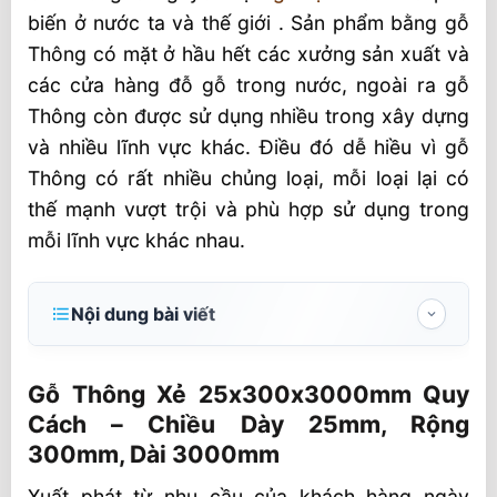
biến ở nước ta và thế giới . Sản phẩm bằng gỗ
Thông có mặt ở hầu hết các xưởng sản xuất và
các cửa hàng đỗ gỗ trong nước, ngoài ra gỗ
Thông còn được sử dụng nhiều trong xây dựng
và nhiều lĩnh vực khác. Điều đó dễ hiều vì gỗ
Thông có rất nhiều chủng loại, mỗi loại lại có
thế mạnh vượt trội và phù hợp sử dụng trong
mỗi lĩnh vực khác nhau.
Nội dung bài viết
Gỗ Thông Xẻ 25x300x3000mm Quy
Cách – Chiều Dày 25mm, Rộng 300mm, Dài
Gỗ Thông Xẻ 25x300x3000mm Quy
3000mm
Cách – Chiều Dày 25mm, Rộng
300mm, Dài 3000mm
Gỗ Thông xẻ tấm có ưu điểm gì?
Xuất phát từ nhu cầu của khách hàng ngày