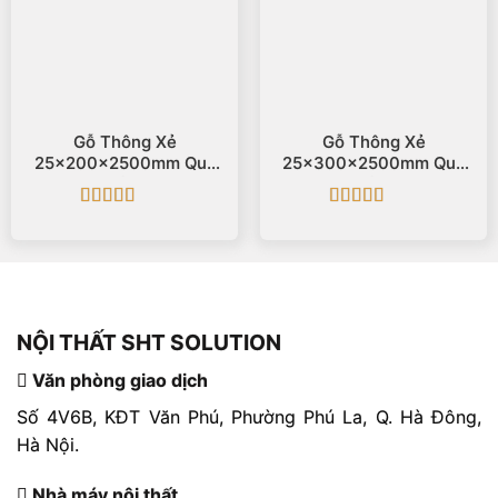
Gỗ Thông Xẻ
Gỗ Thông Xẻ
25x200x2500mm Quy
25x300x2500mm Quy
Cách
Cách
Được xếp
Được xếp
hạng
5
5 sao
hạng
5
5 sao
NỘI THẤT SHT SOLUTION
Văn phòng giao dịch
Số 4V6B, KĐT Văn Phú, Phường Phú La, Q. Hà Đông,
Hà Nội.
Nhà máy nội thất