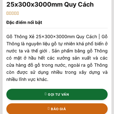
25x300x3000mm Quy Cách
5
1
trên 5 dựa
Đặc điểm nổi bật
trên
đánh
giá
Gỗ Thông Xẻ 25x300x3000mm Quy Cách | Gỗ
Thông là nguyên liệu gỗ tự nhiên khá phổ biến ở
nước ta và thế giới . Sản phẩm bằng gỗ Thông
có mặt ở hầu hết các xưởng sản xuất và các
cửa hàng đỗ gỗ trong nước, ngoài ra gỗ Thông
còn được sử dụng nhiều trong xây dựng và
nhiều lĩnh vực khác.
GỌI TƯ VẤN
BÁO GIÁ