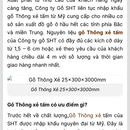
Gỗ Thông xẻ tấm nhập khẩu và Xẻ Trong
càng tăng, Công ty Gỗ SHT liên tục nhập khẩu
Nước
gỗ Thông xẻ tấm từ Mỹ cung cấp cho nhiều cơ
Đa dạng nội thất
sở sản xuất đồ gỗ ở hầu hết các tỉnh phía Bắc
Đặc điểm gỗ tại SHT VIỆT NAM
và miền Trung. Nguyên liệu
gỗ Thông xẻ tấm
của Công ty gỗ SHT có đầy đủ các kích cỡ dày
từ 1,5 – 6 cm hoặc xẻ theo yêu cầu của khách
hàng chiều dài 4 m với sỗ lượng và thời gian
giao hàng nhanh nhất.
Gỗ Thông Xẻ 25x300x3000mm
Gỗ Thông xẻ tấm có ưu điểm gì?
Trước hết về chất lượng
,
Gỗ Thông xẻ
tấm của
SHT được nhập khẩu nguyên đai từ Mỹ. Đây là