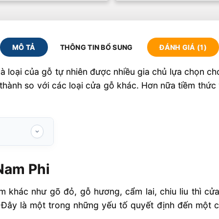
MÔ TẢ
THÔNG TIN BỔ SUNG
ĐÁNH GIÁ (1)
à loại của gỗ tự nhiên được nhiều gia chủ lựa chọn ch
thành so với các loại cửa gỗ khác. Hơn nữa tiềm thức v
Nam Phi
 cửa gỗ lim
o phong thủy
 khác như gõ đỏ, gỗ hương, cẩm lai, chiu liu thì c
t theo phong
Đây là một trong những yếu tố quyết định đến một 