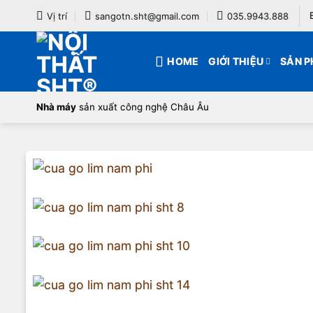
Bỏ
Vị trí
sangotn.sht@gmail.com
035.9943.888
qua
nội
HOME
GIỚI THIỆU
SẢN 
dung
Nhà máy
sản xuất công nghệ Châu Âu