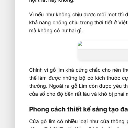
Nhà máy sản xuất nội thất SHT, công 
Vì nếu như không chịu được mối mọt thì đ
Hình ảnh cửa gỗ Lim Nam Phi SHT
khả năng chống chịu trong thời tiết ở Việ
⭐️ Xem thêm: Cửa Gỗ Lim Nam Phi 2
mà không có hư hại gì.
M7LNP | Cửa Gỗ Lim Nam Phi 2 C
M5LNP
Chính vì gỗ lim khá cứng chắc cho nên th
thể làm được những bộ có kích thước cự
thường. Ngoài ra gỗ Lim còn được yêu t
cửa sổ cho độ bền rất lâu và khó bị phai 
Phong cách thiết kế sáng tạo đa
Cửa gỗ lim có nhiều loại như cửa thông 