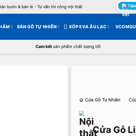
Tiến
Bán buôn & bán lẻ - Tư vấn thi công nội thất
PHẨM
SÀN GỖ TỰ NHIÊN
XỐP EVA ÂU LẠC
VCOMQU
Cam kết
sản phẩm chất lượng tốt
Cửa Gỗ Tự Nhiên
Cửa
Cửa Gỗ Li