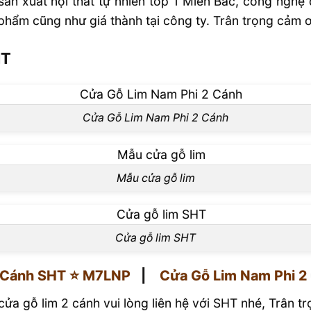
 sản xuất nội thất tự nhiên top 1 Miền Bắc, công ng
phẩm cũng như giá thành tại công ty. Trân trọng cảm 
HT
Cửa Gỗ Lim Nam Phi 2 Cánh
Mẫu cửa gỗ lim
Cửa gỗ lim SHT
 Cánh SHT ⭐️ M7LNP
|
Cửa Gỗ Lim Nam Phi 2
ửa gỗ lim 2 cánh vui lòng liên hệ với SHT nhé, Trân 