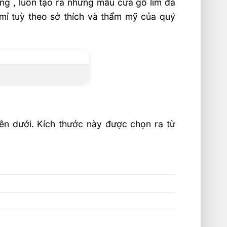
ông , luôn tạo ra những mẫu cửa gỗ lim đa
 mỉ tuỳ theo sở thích và thẩm mỹ của quý
ên dưới. Kích thước này được chọn ra từ