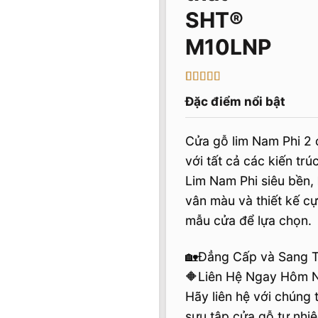
M10LNP
5
1
trên 5 dựa
Đặc điểm nổi bật
trên
đánh
giá
Cửa gỗ lim Nam Phi 2 c
với tất cả các kiến trú
Lim Nam Phi siêu bền,
vân màu và thiết kế cự
mẫu cửa để lựa chọn.
🏡Đẳng Cấp và Sang 
🔶Liên Hệ Ngay Hôm 
Hãy liên hệ với chúng 
sưu tập cửa gỗ tự nhi