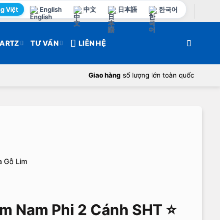
g Việt
English
中文
日本語
한국어
ARTZ
TƯ VẤN
LIÊN HỆ
Giao hàng
số lượng lớn toàn quốc
 Gỗ Lim
m Nam Phi 2 Cánh SHT ⭐️