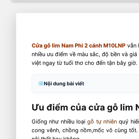
Cửa gỗ lim Nam Phi 2 cánh M10LNP
vẫn l
nhiều ưu điểm về màu sắc, độ bền và giá 
việt ngay từ tuổi thơ cho đến tận bây giờ.
Nội dung bài viết
Ưu điểm của cửa gỗ lim Nam Phi
Ưu điểm của cửa gỗ lim 
Phong cách thiết kế sáng tạo đa dạng
Bảng kích thước cửa chính 2 cánh the
Giống như nhiều loại
gỗ tự nhiên
quý hiếm
Kích thước chiều cao thông thủy tố
cong vênh, chồng nồm,mốc vô cùng tốt. 
thủy
nội thất hay không.