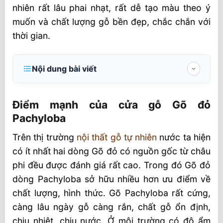
nhiên rất lâu phai nhạt, rất dễ tạo màu theo ý
muốn và chất lượng gỗ bền đẹp, chắc chắn với
thời gian.
Nội dung bài viết
Điểm mạnh của cửa gỗ Gõ đỏ Pachyloba
Điểm mạnh của cửa gỗ Gõ đỏ
Cách phân biệt gỗ Gõ đỏPachyloba
Pachyloba
Thời gian tốt nhất tìm nhà cung cấp cửa
Trên thị trường
nội thất gỗ tự nhiên
nước ta hiện
gỗ gõ đỏ
có ít nhất hai dòng Gõ đỏ có nguồn gốc từ châu
Quy trình cung cấp sản phẩm tại Sht
phi đều được đánh giá rất cao. Trong đó Gõ đỏ
Dịch vụ cửa gỗ Gõ đỏ Pachyloba SHT
dòng Pachyloba sở hữu nhiều hơn ưu điểm về
Sản phẩm cửa gỗ Gõ đỏ Pachyloba
chất lượng, hình thức. Gõ Pachyloba rất cứng,
càng lâu ngày gỗ càng rắn, chất gỗ ổn định,
Công nghệ
chịu nhiệt, chịu nước. Ở môi trường có độ ẩm