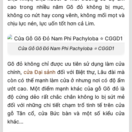
cao trong nhiều năm Gõ đỏ không bị mục,
không co nứt hay cong vênh, không mối mọt và
chịu lực nén, lực uốn tốt hơn cả Lim.
Cửa Gỗ Gõ Đỏ Nam Phi Pachyloba ⭐️ CGGD1
Gõ đỏ không chỉ được ưu tiên sử dụng làm cửa
chính,
cửa Đại sảnh
đối với Biệt thự, Lâu đài mà
còn có thế mạnh làm cửa ở nhưng nơi có độ ẩm
ướt cao. Một điểm mạnh khác của gỗ Gõ đỏ là
độ cứng dẻo rất chắc chắn không lo bị sứt mẻ
đối với những chi tiết chạm trổ tinh tế trên cửa
gỗ Tân cổ, cửa Bức bàn và một số kiểu cửa
khác…