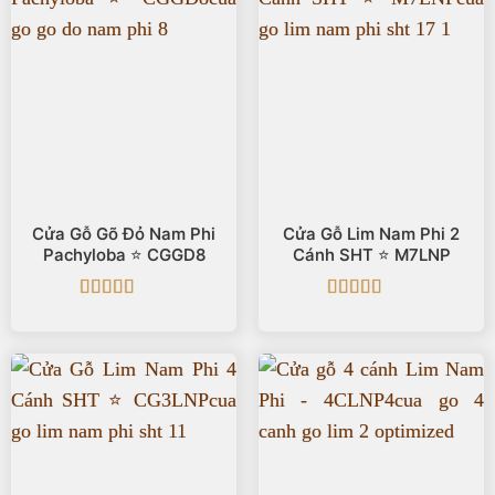
Cửa Gỗ Gõ Đỏ Nam Phi
Cửa Gỗ Lim Nam Phi 2
Pachyloba ⭐️ CGGD8
Cánh SHT ⭐️ M7LNP
Được xếp
Được xếp
hạng
5
5 sao
hạng
5
5 sao