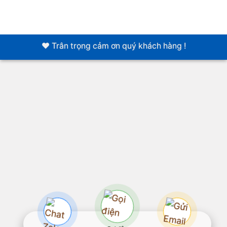
❤️ Trân trọng cảm ơn quý khách hàng !