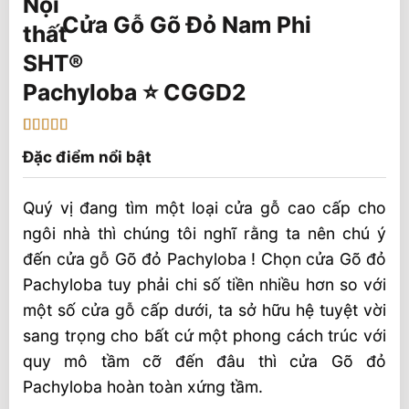
Cửa Gỗ Gõ Đỏ Nam Phi
Pachyloba ⭐️ CGGD2
5
1
trên 5 dựa
Đặc điểm nổi bật
trên
đánh
giá
Quý vị đang tìm một loại cửa gỗ cao cấp cho
ngôi nhà thì chúng tôi nghĩ rằng ta nên chú ý
đến cửa gỗ Gõ đỏ Pachyloba ! Chọn cửa Gõ đỏ
Pachyloba tuy phải chi số tiền nhiều hơn so với
một số cửa gỗ cấp dưới, ta sở hữu hệ tuyệt vời
sang trọng cho bất cứ một phong cách trúc với
quy mô tầm cỡ đến đâu thì cửa Gõ đỏ
Pachyloba hoàn toàn xứng tầm.