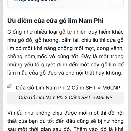
Ưu điểm của cửa gỗ lim Nam Phi
Ưu điểm của cửa gỗ lim Nam Phi
Phong cách thiết kế sáng tạo đa dạng cửa
gỗ lim
Giống như nhiều loại
gỗ tự nhiên
quý hiếm khác
như gõ đỏ, gỗ hương, cẩm lai, chiu liu thì cửa gỗ
Bảng kích thước cửa chính 2 cánh theo
lim có một khả năng chống mối mọt, cong vênh,
phong thủy
chồng nồm,mốc vô cùng tốt. Đây là một trong
Kích thước chiều cao thông thủy tốt theo
phong thủy
những yếu tố quyết định đến một cây gỗ lim để
làm mẫu cửa gỗ đẹp và cho nội thất hay không.
Nhà máy sản xuất nội thất SHT, công nghệ
Đức
Hình ảnh cửa gỗ Lim Nam Phi SHT
Cửa Gỗ Lim Nam Phi 2 Cánh SHT ⭐️ M6LNP
⭐️ Xem thêm: Cửa Gỗ Lim Nam Phi 2 Cánh
SHT ⭐️ M2LNP | Cửa Gỗ Lim Nam Phi 2
Vì nếu như không chịu được mối mọt thì đồ nội
Cánh SHT ⭐️ M1LNP
thất của bạn dù tốt đến đâu cũng sẽ bị hư hỏng
sau một thời gian sau đó. Thêm vào đó là khả