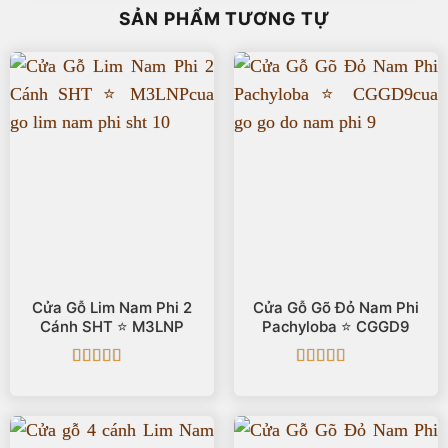
SẢN PHẨM TƯƠNG TỰ
Cửa Gỗ Lim Nam Phi 2
Cửa Gỗ Gõ Đỏ Nam Phi
Cánh SHT ⭐️ M3LNP
Pachyloba ⭐️ CGGD9
Được xếp
Được xếp
hạng
5
5 sao
hạng
5
5 sao