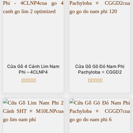
Cửa Gỗ 4 Cánh Lim Nam
Cửa Gỗ Gõ Đỏ Nam Phi
Phi – 4CLNP4
Pachyloba ⭐️ CGGD2
Được xếp
Được xếp
hạng
5
5 sao
hạng
5
5 sao