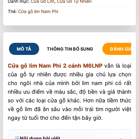
Danh mục:
Cửa Gỗ Lim
,
Cửa Gỗ Tự Nhiên
Thẻ:
Cửa gỗ lim Nam Phi
MÔ TẢ
THÔNG TIN BỔ SUNG
ĐÁNH GIÁ (1
Cửa gỗ lim Nam Phi 2 cánh M6LNP
vẫn là loại
của gỗ tự nhiên được nhiều gia chủ lựa chọn
cho ngôi nhà của mình bởi lim nam phi có rất
nhiều ưu điểm về màu sắc, độ bền và giá thành
so với các loại cửa gỗ khác. Hơn nữa tiềm thức
về gỗ lim đã ăn sâu vào mỗi trái tim người việt
ngay từ tuổi thơ cho đến tận bây giờ.
Nội dung bài viết