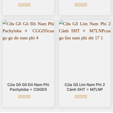
Được xếp
Được xếp
hạng
5
5 sao
hạng
5
5 sao
Cửa Gỗ Gõ Đỏ Nam Phi
Cửa Gỗ Lim Nam Phi 2
Pachyloba ⭐️ CGGD5
Cánh SHT ⭐️ M7LNP
Được xếp
Được xếp
hạng
5
5 sao
hạng
5
5 sao