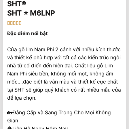
SHT ⭐️ M6LNP
5
1
trên 5 dựa
Đặc điểm nổi bật
trên
đánh
giá
Cửa gỗ lim Nam Phi 2 cánh với nhiều kích thước
và thiết kế phù hợp với tất cả các kiến trúc ngôi
nhà từ cổ điển đến hiện đại. Chất liệu gỗ Lim
Nam Phi siêu bền, không mối mọt, không ẩm
mốc….đặc biệt là vân màu và thiết kế cực chất
tại SHT sẽ giúp quý khách có rất nhiều mẫu cửa
để lựa chọn.
🏡Đẳng Cấp và Sang Trọng Cho Mọi Không
Gian
🔶Liên Hệ Ngay Hôm Nay