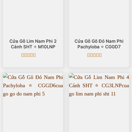
Cửa Gỗ Lim Nam Phi 2
Cửa Gỗ Gõ Đỏ Nam Phi
Cánh SHT ⭐️ M10LNP
Pachyloba ⭐️ CGGD7
Được xếp
Được xếp
hạng
5
5 sao
hạng
5
5 sao