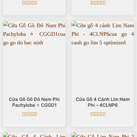
Được xếp
Được xếp
hạng
5
5 sao
hạng
5
5 sao
Cửa Gỗ Gõ Đỏ Nam Phi
Cửa Gỗ 4 Cánh Lim Nam
Pachyloba ⭐️ CGGD1
Phi – 4CLNP6
Được xếp
Được xếp
hạng
5
5 sao
hạng
5
5 sao