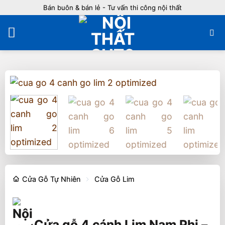
Bỏ
Bán buôn & bán lẻ - Tư vấn thi công nội thất
qua
nội
dung
Cửa Gỗ Tự Nhiên
Cửa Gỗ Lim
Cửa gỗ 4 cánh Lim Nam Phi –