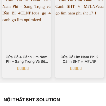
Cửa Gỗ 4 Cánh Lim Nam
Cửa Gỗ Lim Nam Phi 2
Phi – Sang Trọng Và Bền
Cánh SHT ⭐️ M7LNP
Bỉ 4CLNP1
Được xếp
Được xếp
hạng
5
5 sao
hạng
5
5 sao
NỘI THẤT SHT SOLUTION