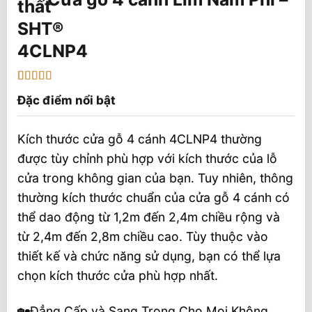
4CLNP4
5
1
trên 5 dựa
Đặc điểm nổi bật
trên
đánh
giá
Kích thước cửa gỗ 4 cánh 4CLNP4 thường
được tùy chỉnh phù hợp với kích thước của lỗ
cửa trong không gian của bạn. Tuy nhiên, thông
thường kích thước chuẩn của cửa gỗ 4 cánh có
thể dao động từ 1,2m đến 2,4m chiều rộng và
từ 2,4m đến 2,8m chiều cao. Tùy thuộc vào
thiết kế và chức năng sử dụng, bạn có thể lựa
chọn kích thước cửa phù hợp nhất.
🏡Đẳng Cấp và Sang Trọng Cho Mọi Không