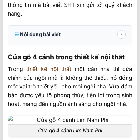
thông tin mà bài viết SHT xin gửi tới quý khách
hàng.
Nội dung bài viết
Cửa gỗ 4 cánh trong thiết kế nội thất
Cửa gỗ 4 cánh trong thiết kế nội thất
Cửa gỗ 4 cánh bằng gỗ gì?
Trong
thiết kế nội thất
một căn nhà thì cửa
Các mẫu cửa gỗ 4 cánh thông dụng
chính của ngôi nhà là không thể thiếu, nó đóng
Giá cửa gỗ 4 cánh tại SHT
một vai trò thiết yếu cho mỗi ngôi nhà. Vừa đảm
Kích thước Cửa chính 4 cánh lệch (2 cánh
bảo được yếu tố phong thủy, tiện lợi trong sinh
lớn và 2 cánh nhỏ)
hoạt, mang đến nguồn ánh sáng cho ngôi nhà.
Kích thước Cửa chính 4 cánh đều nhau
Một số mẫu cửa gỗ 4 cánh tại SHT
Cửa gỗ 4 cánh Lim Nam Phi