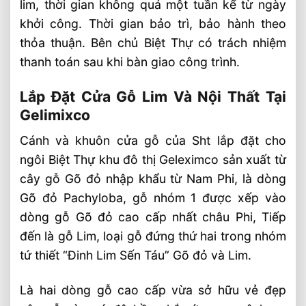
lim, thời gian không quá một tuần kể từ ngày
khởi công. Thời gian bảo trì, bảo hành theo
thỏa thuận. Bên chủ Biệt Thự có trách nhiệm
thanh toán sau khi bàn giao công trình.
Lắp Đặt Cửa Gỗ Lim Và Nội Thất Tại
Gelimixco
Cánh và khuôn cửa gỗ của Sht lắp đặt cho
ngôi Biệt Thự khu đô thị Geleximco sản xuất từ
cây gỗ Gõ đỏ nhập khẩu từ Nam Phi, là dòng
Gõ đỏ Pachyloba, gỗ nhóm 1 được xếp vào
dòng gỗ Gõ đỏ cao cấp nhất châu Phi, Tiếp
đến là gỗ Lim, loại gỗ đứng thứ hai trong nhóm
tứ thiết “Đinh Lim Sến Táu” Gõ đỏ và Lim.
Là hai dòng gỗ cao cấp vừa sở hữu vẻ đẹp