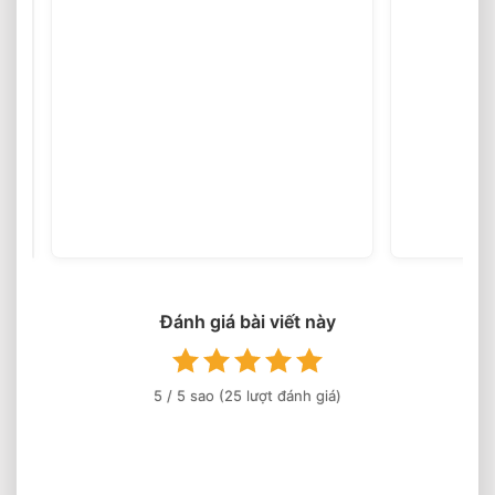
Nội
Thất
Gỗ
(25
votes)
Tự
Nhiên
Cao
Cấp
2026
⭐️
Tư
Đánh giá bài viết này
Vấn
&
Thi
Công
5
/ 5 sao (
25
lượt đánh giá)