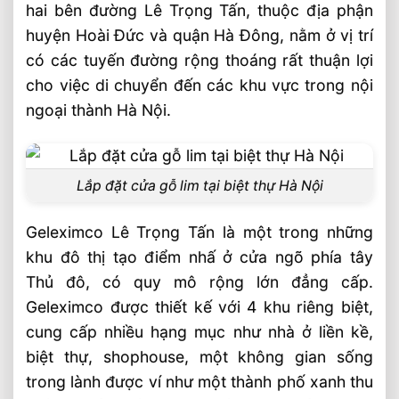
hai bên đường Lê Trọng Tấn, thuộc địa phận
Đề xuất phương án, ký kết hợp đồng
huyện Hoài Đức và quận Hà Đông, nằm ở vị trí
Lắp Đặt Cửa Gỗ Lim Và Nội Thất Tại
có các tuyến đường rộng thoáng rất thuận lợi
Gelimixco
cho việc di chuyển đến các khu vực trong nội
Chuẩn bị thi công cửa gỗ và nội thất
ngoại thành Hà Nội.
Lắp đặt khuôn Cửa Biệt Thự Geleximco
Lắp đặt cánh cửa gỗ lim
Lắp đặt cửa gỗ lim tại biệt thự Hà Nội
Kết thúc thi công gia đoạn một
Video lắp đặt cửa gỗ lim tại Hà Nội
Geleximco Lê Trọng Tấn là một trong những
khu đô thị tạo điểm nhấ ở cửa ngõ phía tây
Những sản phẩm của Sht, có thể quý
Thủ đô, có quy mô rộng lớn đẳng cấp.
khách quan tâm
Geleximco được thiết kế với 4 khu riêng biệt,
Bài Viết Liên Quan
cung cấp nhiều hạng mục như nhà ở liền kề,
Bộ Bàn Ghế Gỗ Trắc Siêu Khủng 12 Món
biệt thự, shophouse, một không gian sống
Nội Thất Gỗ Tự Nhiên Cao Cấp 2026 ⭐️ Tư
trong lành được ví như một thành phố xanh thu
Vấn & Thi Công