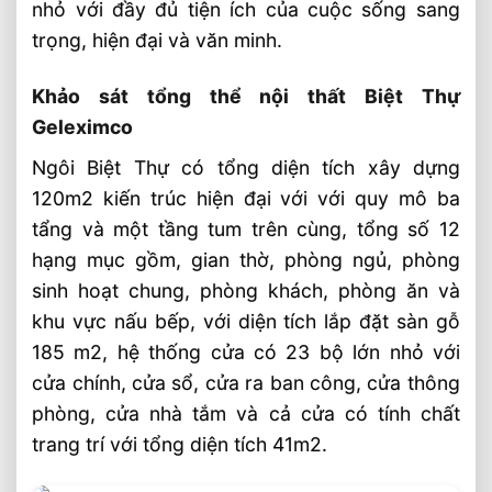
nhỏ với đầy đủ tiện ích của cuộc sống sang
Hoàn Thiện Cửa, Cầu Thang, Nội Thất Tại
trọng, hiện đại và văn minh.
Geleximco Hà Nội
Cầu Thang Vuông Lim Nam Phi ⭐️ 10
Khảo sát tổng thể nội thất Biệt Thự
Phiên Bản Hiện Đại SHT
Geleximco
Cầu Thang Lim Nam Phi Chữ L ⭐️ Những
Ngôi Biệt Thự có tổng diện tích xây dựng
Mẫu Hiện Đại
120m2 kiến trúc hiện đại với với quy mô ba
Nghiệm Thu Nội Thất Biệt Thự 4 Tầng
tẩng và một tầng tum trên cùng, tổng số 12
900m2 Ba Đình, Hà Nội
hạng mục gồm, gian thờ, phòng ngủ, phòng
Thi Công Nội Thất Nhà Thờ Họ Ý Yên
Nam Định Gỗ Lim, Gõ Đỏ
sinh hoạt chung, phòng khách, phòng ăn và
khu vực nấu bếp, với diện tích lắp đặt sàn gỗ
Thi Công Cầu Thang Gỗ Lim Nam Phi
Shophouse Hà Đông
185 m2, hệ thống cửa có 23 bộ lớn nhỏ với
cửa chính, cửa sổ, cửa ra ban công, cửa thông
phòng, cửa nhà tắm và cả cửa có tính chất
trang trí với tổng diện tích 41m2.