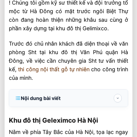
! Chúng tôi gồm kỹ sư thiết kế và đội trưởng tổ
mộc từ Hà Đông có mặt trước ngôi Biệt Thự
còn đang hoàn thiện những khâu sau cùng ở
phần xây dựng tại khu đô thị Gelimixco.
Trước đó chủ nhân khách đã diện thoại về văn
phòng Sht tại khu đô thị Văn Phú quận Hà
Đông, về việc cần chuyên gia Sht tư vấn thiết
kế,
thi công nội thất gỗ tự nhiên
cho công trình
của mình.
Nội dung bài viết
Khu đô thị Geleximco Hà Nội
Khu đô thị Geleximco Hà Nội
Khảo sát tổng thể nội thất Biệt Thự
Geleximco
Nằm về phía Tây Bắc của Hà Nội, tọa lạc ngay