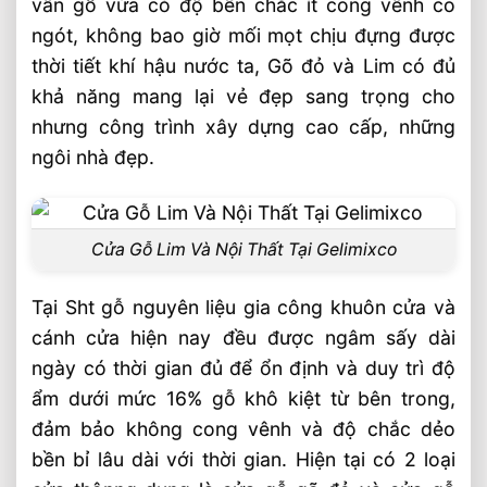
vân gỗ vừa có độ bền chắc ít cong vênh co
ngót, không bao giờ mối mọt chịu đựng được
thời tiết khí hậu nước ta, Gõ đỏ và Lim có đủ
khả năng mang lại vẻ đẹp sang trọng cho
nhưng công trình xây dựng cao cấp, những
ngôi nhà đẹp.
Cửa Gỗ Lim Và Nội Thất Tại Gelimixco
Tại Sht gỗ nguyên liệu gia công khuôn cửa và
cánh cửa hiện nay đều được ngâm sấy dài
ngày có thời gian đủ để ổn định và duy trì độ
ẩm dưới mức 16% gỗ khô kiệt từ bên trong,
đảm bảo không cong vênh và độ chắc dẻo
bền bỉ lâu dài với thời gian. Hiện tại có 2 loại