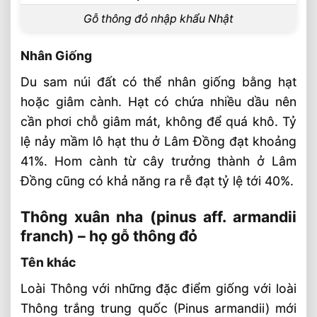
SHT™
Gỗ thông đỏ nhập khẩu Nhật
Gỗ Thông Tròn Nhập Khẩu Mỹ, Bán
Nguyên Cont 2026™
Nhân Giống
Bàn Ghế Gỗ Thông Phong Cách Trẻ
Trung Hiện Đại
Du sam núi đất có thể nhân giống bằng hạt
Gỗ Thông Nhập Khẩu ⭐️ Ưu Điểm Vượt
hoặc giâm cành. Hạt có chứa nhiều dầu nên
Trội Trong Nội Thất 2026
cần phơi chỗ giâm mát, không để quá khô. Tỷ
Gỗ Thông Mỹ Khai Thác Tại Nước Ngoài
lệ nảy mầm lô hạt thu ở Lâm Đồng đạt khoảng
⭐️ Nhập Khẩu Tại SHT
41%. Hom cành từ cây trưởng thành ở Lâm
Đồng cũng có khả năng ra rễ đạt tỷ lệ tới 40%.
Thông xuân nha (pinus aff. armandii
franch) – họ gỗ thông đỏ
Tên khác
Loài Thông với những đặc điểm giống với loài
Thông trắng trung quốc (Pinus armandii) mới