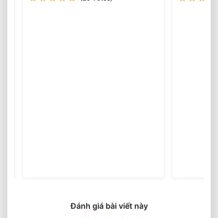
votes)
Xẻ
Phượng
Sấy
⭐️
Nhiều
Lựa
Chọn
Cho
Quý
Khách
2026
Đánh giá bài viết này