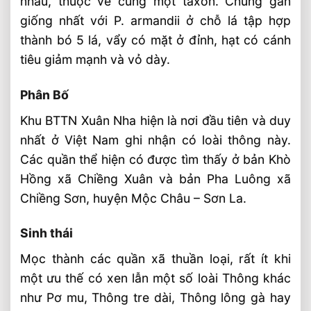
nhau, thuộc về cùng một taxôn. Chúng gần
giống nhất với P. armandii ở chỗ lá tập hợp
thành bó 5 lá, vẩy có mặt ở đỉnh, hạt có cánh
tiêu giảm mạnh và vỏ dày.
Phân Bố
Khu BTTN Xuân Nha hiện là nơi đầu tiên và duy
nhất ở Việt Nam ghi nhận có loài thông này.
Các quần thể hiện có được tìm thấy ở bản Khò
Hồng xã Chiềng Xuân và bản Pha Luông xã
Chiềng Sơn, huyện Mộc Châu – Sơn La.
Sinh thái
Mọc thành các quần xã thuần loại, rất ít khi
một ưu thế có xen lẫn một số loài Thông khác
như Pơ mu, Thông tre dài, Thông lông gà hay