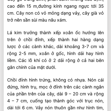
Tình Trạng
cao đến 15 m,đường kính ngang ngực tới 35
cm. Cây non có vỏ mỏng dạng vảy, cây già vỏ
Nhân Giống
trở nên sần sùi màu nâu xám.
Thông xuân nha (pinus aff. armandii
franch) – họ gỗ thông đỏ
Lá kim trưởng thành xếp xoắn ốc hướng lên
Tên khác
trên ở chồi đỉnh, xếp thành hai hàng dạng
Đặc điểm nhận dạng
lược ở các cành khác, dài khoảng 3-7 cm và
rộng 2-5 mm, xoắn ở gốc, hình dải hay hình
Phân Bố
liềm. Các lỗ khí có ở 2 dải rộng ở cả hai bên
Sinh thái
gân chính của mặt dưới.
Tình trạng
Chồi đỉnh hình trứng, không có nhựa. Nón cái
Thông pà cò ( pinus kwangtungensis chun
đứng, hình trụ, mọc ở đỉnh trên các cành ngắn
ex tsiang )
của phần trên của cây, dài 9 – 20 cm và rộng
Đặc điểm nhận dạng
4 – 7 cm, cuống tạo thành góc với trục nón,
Phân bố
dài tới 6 cm. Vảy nón thuôn gần như hình tim,