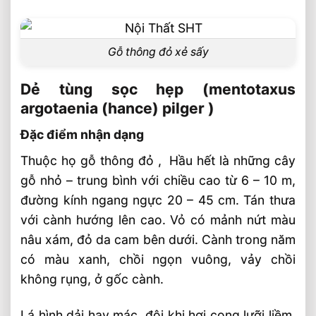
Gỗ thông đỏ xẻ sấy
Dẻ tùng sọc hẹp (mentotaxus
argotaenia (hance) pilger )
Đặc điểm nhận dạng
Thuộc họ gỗ thông đỏ , Hầu hết là những cây
gỗ nhỏ – trung bình với chiều cao từ 6 – 10 m,
đường kính ngang ngực 20 – 45 cm. Tán thưa
với cành hướng lên cao. Vỏ có mảnh nứt màu
nâu xám, đỏ da cam bên dưới. Cành trong năm
có màu xanh, chồi ngọn vuông, vảy chồi
không rụng, ở gốc cành.
Lá hình dải hay mác, đôi khi hơi cong lưỡi liềm,