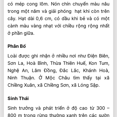
có mép cong lõm. Nón chín chuyển màu nâu
Sinh thái
trong một năm và giải phóng hạt khi còn trên
Dẻ tùng sọc hẹp (mentotaxus argotaenia
cây. Hạt dài 0,6 cm, có dầu khi bẻ và có một
(hance) pilger )
cành màu vàng nhạt với chiều rộng rộng nhất
Đặc điểm nhận dạng
ở phần giữa.
Phân bố
Phân Bố
Sinh thái
Loài được ghi nhận ở nhiều nơi như Điện Biên,
Tình trạng
Sơn La, Hoà Bình, Thừa Thiên Huế, Kon Tum,
Nhân giống
Nghệ An, Lâm Đồng, Đắc Lắc, Khánh Hoà,
Dẻ tùng sọc rộng – amentotaxus
Ninh Thuận. Ở Mộc Châu tìm thấy tại xã
yunnanensis h.l. li
Chiềng Xuân, xã Chiềng Sơn, xã Lóng Sập.
Đặc điểm nhận dạng
Sinh Thái
Phân bố
Sinh trưởng và phát triển ở độ cao từ 300 –
Gỗ thông đỏ bắc – taxus chinensis pilger
800 m trong rừng thường xanh trên các sườn