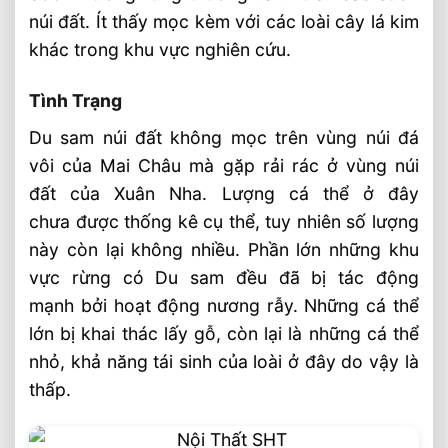
Đặc điểm nhận dạng
núi đất. Ít thấy mọc kèm với các loài cây lá kim
khác trong khu vực nghiên cứu.
Phân bố
Sinh thái
Tình Trạng
Tình trạng
Du sam núi đất không mọc trên vùng núi đá
Nhân giống
vôi của Mai Châu mà gặp rải rác ở vùng núi
đất của Xuân Nha. Lượng cá thể ở đây
Video gỗ thông
chưa được thống kê cụ thể, tuy nhiên số lượng
Bài Viết Liên Quan
này còn lại không nhiều. Phần lớn những khu
Lắp Đặt Sàn Gỗ Lim Nam Phi 18x90x600
vực rừng có Du sam đều đã bị tác động
Tân Lập, Đan Phượng
mạnh bởi hoạt động nương rẫy. Những cá thể
Giá Gỗ Thông Xẻ Sấy ⭐️ Nhiều Lựa Chọn
lớn bị khai thác lấy gỗ, còn lại là những cá thể
Cho Quý Khách 2026
nhỏ, khả năng tái sinh của loài ở đây do vậy là
Gỗ Thông Mỹ Tròn Vừa Về Nhà Máy Gỗ
thấp.
SHT Việt Nam
Giá Gỗ Thông Tròn Mỹ, Tốt Nhất Tại