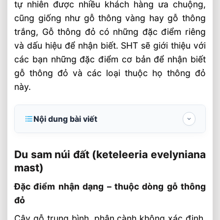
tự nhiên được nhiều khách hàng ưa chuộng,
cũng giống như gỗ thông vàng hay gỗ thông
trắng, Gỗ thông đỏ có những đặc điểm riêng
và dấu hiệu để nhận biết. SHT sẽ giới thiệu với
các bạn những đặc điểm cơ bản để nhận biết
gỗ thông đỏ và các loại thuộc họ thông đỏ
này.
Nội dung bài viết
Du sam núi đất (keteleeria evelyniana
mast)
Du sam núi đất (keteleeria evelyniana
mast)
Đặc điểm nhận dạng – thuộc dòng gỗ
thông đỏ
Đặc điểm nhận dạng – thuộc dòng gỗ thông
Phân Bố
đỏ
Sinh Thái
Cây gỗ trung bình, phân cành không xác định,