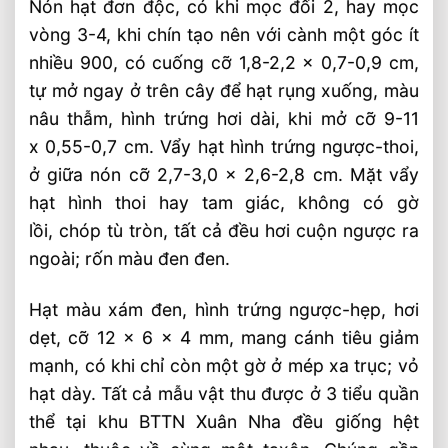
Nón hạt đơn độc, có khi mọc đối 2, hay mọc
vòng 3-4, khi chín tạo nên với cành một góc ít
nhiều 900, có cuống cỡ 1,8-2,2 x 0,7-0,9 cm,
tự mở ngay ở trên cây để hạt rụng xuống, màu
nâu thẫm, hình trứng hơi dài, khi mở cỡ 9-11
x 0,55-0,7 cm. Vẩy hạt hình trứng ngược-thoi,
ở giữa nón cỡ 2,7-3,0 x 2,6-2,8 cm. Mặt vẩy
hạt hình thoi hay tam giác, không có gờ
lồi, chóp tù tròn, tất cả đều hơi cuộn ngược ra
ngoài; rốn màu đen đen.
Hạt màu xám đen, hình trứng ngược-hẹp, hơi
dẹt, cỡ 12 x 6 x 4 mm, mang cánh tiêu giảm
mạnh, có khi chỉ còn một gờ ở mép xa trục; vỏ
hạt dày. Tất cả mẫu vật thu được ở 3 tiểu quần
thể tại khu BTTN Xuân Nha đều giống hệt