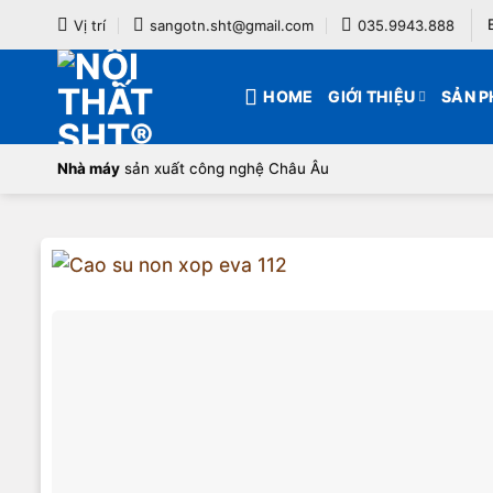
Bỏ
Vị trí
sangotn.sht@gmail.com
035.9943.888
qua
nội
HOME
GIỚI THIỆU
SẢN 
dung
Nhà máy
sản xuất công nghệ Châu Âu