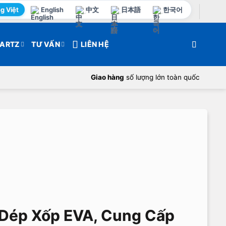
g Việt
English
中文
日本語
한국어
ARTZ
TƯ VẤN
LIÊN HỆ
Giao hàng
số lượng lớn toàn quốc
Dép Xốp EVA, Cung Cấp