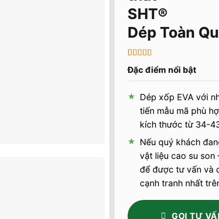
Dép Toàn Q
5
1
trên 5 dựa
Đặc điểm nổi bật
trên
đánh
giá
Dép xốp EVA với nh
tiến mẫu mã phù hợp
kích thước từ 34-4
Nếu quý khách đang
vật liệu cao su son
để được tư vấn và 
cạnh tranh nhất trên
GỌI TƯ VẤ