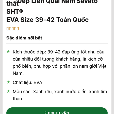
Dép Liền Quai Nam Savato
EVA Size 39-42 Toàn Quốc
5
1
trên 5 dựa
Đặc điểm nổi bật
trên
đánh
giá
Kích thước dép: 39-42 đáp ứng tốt nhu cầu
của nhiều đối tượng khách hàng, là kích cỡ
phổ biến, phù hợp với phần lớn nam giới Việt
Nam.
Chất liệu: EVA
Màu sắc: Xanh rêu, xanh nước biển, xanh tím
than.
GỌI TƯ VẤN