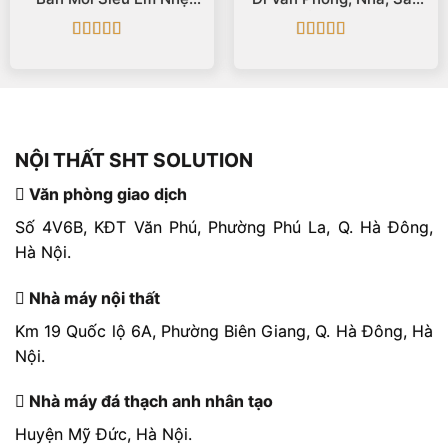
100gr Size 36–43
Vườn, Du Lịch
Được xếp
Được xếp
hạng
5
5 sao
hạng
5
5 sao
NỘI THẤT SHT SOLUTION
Văn phòng giao dịch
Số 4V6B, KĐT Văn Phú, Phường Phú La, Q. Hà Đông,
Hà Nội.
Nhà máy nội thất
Km 19 Quốc lộ 6A, Phường Biên Giang, Q. Hà Đông, Hà
Nội.
Nhà máy đá thạch anh nhân tạo
Huyện Mỹ Đức, Hà Nội.