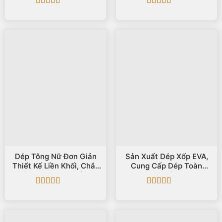
Được xếp
Được xếp
hạng
5
5 sao
hạng
5
5 sao
Dép Tông Nữ Đơn Giản
Sản Xuất Dép Xốp EVA,
Thiết Kế Liền Khối, Chắc
Cung Cấp Dép Toàn
Chắn, Tone Màu Nổi Bật
Quốc
Được xếp
Được xếp
hạng
5
5 sao
hạng
5
5 sao