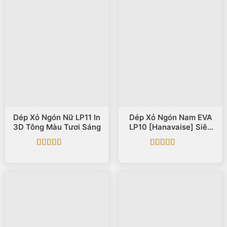
Dép Xỏ Ngón Nữ LP11 In
Dép Xỏ Ngón Nam EVA
3D Tông Màu Tươi Sáng
LP10 [Hanavaise] Siêu
Nhẹ In 3D
Được xếp
Được xếp
hạng
5
5 sao
hạng
5
5 sao