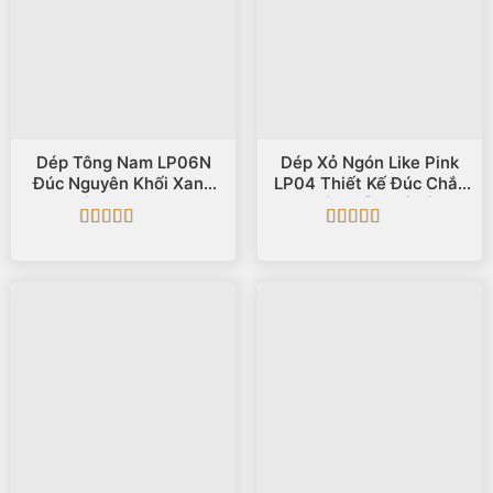
Dép Tông Nam LP06N
Dép Xỏ Ngón Like Pink
Đúc Nguyên Khối Xanh
LP04 Thiết Kế Đúc Chắc
Trắng Hiện Đại
Chắn, Dễ Phối Đồ
Được xếp
Được xếp
hạng
5
5 sao
hạng
5
5 sao