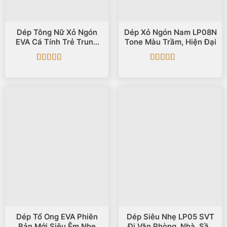
Dép Tông Nữ Xỏ Ngón
Dép Xỏ Ngón Nam LP08N
EVA Cá Tính Trẻ Trung
Tone Màu Trầm, Hiện Đại
Size 35-38 LP09
Được xếp
Được xếp
hạng
5
5 sao
hạng
5
5 sao
Dép Tổ Ong EVA Phiên
Dép Siêu Nhẹ LP05 SVT
Bản Mới Siêu Êm Nhẹ
Đi Văn Phòng, Nhà, Sần