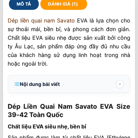
MÔ TẢ
ĐÁNH GIÁ (1)
Dép liền quai nam Savato
EVA là lựa chọn cho
sự thoải mái, bền bỉ, và phong cách đơn giản.
Chất liệu EVA siêu nhẹ được sản xuất bởi công
ty Âu Lạc, sản phẩm đáp ứng đầy đủ nhu cầu
của khách hàng sử dụng linh hoạt trong nhà
hoặc ngoài trời.
Nội dung bài viết
Dép Liền Quai Nam Savato EVA Size 39-42
Toàn Quốc
Dép Liền Quai Nam Savato EVA Size
39-42 Toàn Quốc
Chất liệu EVA siêu nhẹ, bền bỉ
Chất liệu EVA siêu nhẹ, bền bỉ
Thông tin dép liền quai
Mẫu mã phong phú – Thỏa mãn mọi
Sản phẩm được làm từ chất liệu EVA (Ethylene