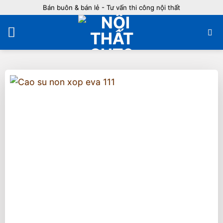
Bỏ
Bán buôn & bán lẻ - Tư vấn thi công nội thất
qua
nội
dung