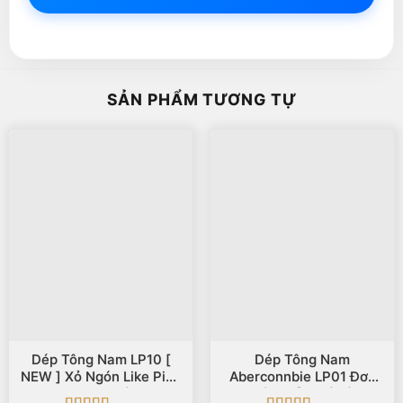
SẢN PHẨM TƯƠNG TỰ
Dép Tông Nam LP10 [
Dép Tông Nam
NEW ] Xỏ Ngón Like Pink
Aberconnbie LP01 Đơn
In 3D Họa Tiết Đẹp
Giản, Dễ Phối Đồ