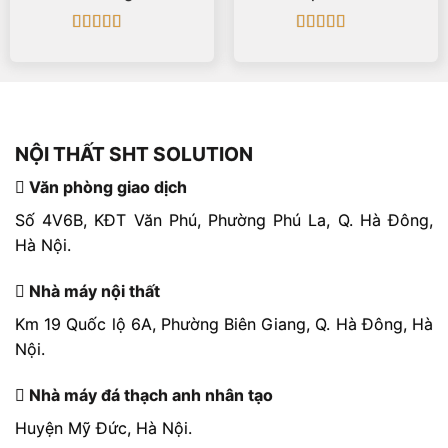
2mm – 40mm
5mm
Được xếp
Được xếp
hạng
5
5 sao
hạng
5
5 sao
NỘI THẤT SHT SOLUTION
Văn phòng giao dịch
Số 4V6B, KĐT Văn Phú, Phường Phú La, Q. Hà Đông,
Hà Nội.
Nhà máy nội thất
Km 19 Quốc lộ 6A, Phường Biên Giang, Q. Hà Đông, Hà
Nội.
Nhà máy đá thạch anh nhân tạo
Huyện Mỹ Đức, Hà Nội.