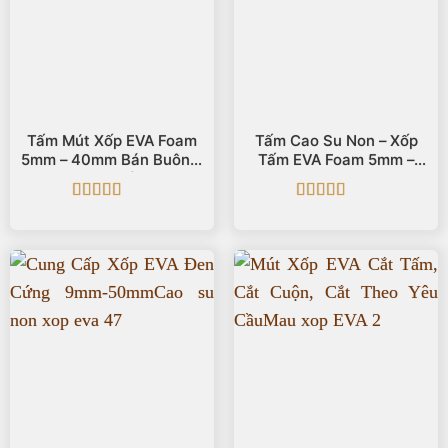
Tấm Mút Xốp EVA Foam
Tấm Cao Su Non – Xốp
5mm – 40mm Bán Buôn &
Tấm EVA Foam 5mm –
Bán Lẻ
40mm
Được xếp
Được xếp
hạng
5
5 sao
hạng
5
5 sao