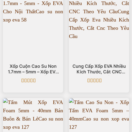
Xốp Cuộn Cao Su Non
Cung Cấp Xốp EVA Nhiều
1.7mm – 5mm – Xốp EVA
Kích Thước, Cắt CNC
Cho Nội Thất
Theo Yêu Cầu
Được xếp
Được xếp
hạng
5
5 sao
hạng
5
5 sao