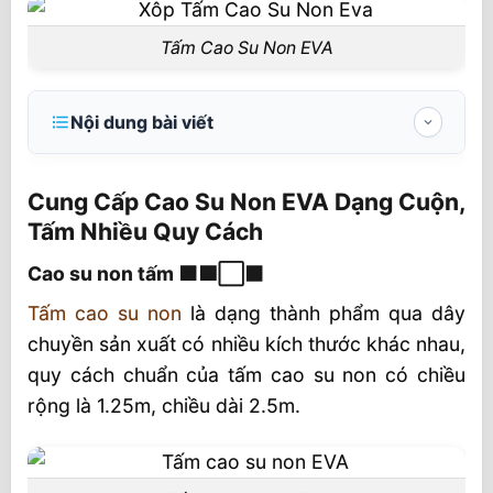
Tấm Cao Su Non EVA
Nội dung bài viết
Cung Cấp Cao Su Non EVA Dạng Cuộn, Tấm
Nhiều Quy Cách
Cung Cấp Cao Su Non EVA Dạng Cuộn,
Tấm Nhiều Quy Cách
Cao su non tấm 🟧🟦⬜⬛
Cao su non tấm 🟧🟦⬜⬛
Cuộn sao su non ⚪⚫🔴🔵🟡🟠
Tấm cao su non
là dạng thành phẩm qua dây
Ưu điểm của cao su non EVA trong đời
chuyền sản xuất có nhiều kích thước khác nhau,
sống
quy cách chuẩn của tấm cao su non có chiều
Ứng dụng của cao su non EVA
rộng là 1.25m, chiều dài 2.5m.
Công ty TNHH sản xuất thương mại Âu Lạc
Nhà Phân Phối Xốp Cuộn Cao su non –
EVA