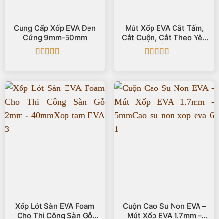
Cung Cấp Xốp EVA Đen
Mút Xốp EVA Cắt Tấm,
Cứng 9mm-50mm
Cắt Cuộn, Cắt Theo Yêu
Cầu
Được xếp
Được xếp
hạng
5
5 sao
hạng
5
5 sao
Xốp Lót Sàn EVA Foam
Cuộn Cao Su Non EVA –
Cho Thi Công Sàn Gỗ
Mút Xốp EVA 1.7mm –