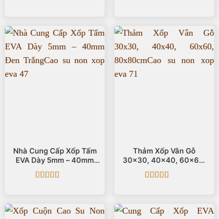
Được xếp
Được xếp
hạng
5
5 sao
hạng
5
5 sao
Nhà Cung Cấp Xốp Tấm
Thảm Xốp Vân Gỗ
EVA Dày 5mm – 40mm
30×30, 40×40, 60×60,
Đen Trắng
80x80cm
Được xếp
Được xếp
hạng
5
5 sao
hạng
5
5 sao