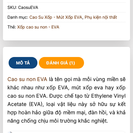
SKU:
CaosuEVA
Danh mục:
Cao Su Xốp - Mút Xốp EVA
,
Phụ kiện nội thất
Thẻ:
Xốp cao su non - EVA
MÔ TẢ
ĐÁNH GIÁ (1)
Cao su non EVA
là tên gọi mà mỗi vùng miền sẽ
khác nhau như xốp EVA, mút xốp eva hay xốp
cao su non EVA. Được chế tạo từ Ethylene Vinyl
Acetate (EVA), loại vật liệu này sở hữu sự kết
hợp hoàn hảo giữa độ mềm mại, đàn hồi, và khả
năng chống chịu môi trường khắc nghiệt.