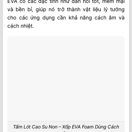
EVA có các đặc tính như đàn hồi tốt, mềm mại
Non EVA Foam
và bền bỉ, giúp nó trở thành vật liệu lý tưởng
Công Ty Cung Cấp Cao Su Non – Xốp EVA
cho các ứng dụng cần khả năng cách âm và
Uy Tín
cách nhiệt.
Tiêu Chí Lựa Chọn Công Ty Cung Cấp
Công ty TNHH sản xuất thương mại Âu
Lạc
Nhà Phân Phối Cao su non – EVA
Video Xốp cao su non – xốp cuộn EVA –
xốp tấm EVA
Tấm Lót Cao Su Non – Xốp EVA Foam Dùng Cách