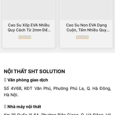
Cao Su Xốp EVA Nhiều
Cao Su Non EVA Dạng
Quy Cách Từ 2mm Đến
Cuộn, Tấm Nhiều Quy
40mm
Cách
Được xếp
Được xếp
hạng
5
5 sao
hạng
5
5 sao
NỘI THẤT SHT SOLUTION
Văn phòng giao dịch
Số 4V6B, KĐT Văn Phú, Phường Phú La, Q. Hà Đông,
Hà Nội.
Nhà máy nội thất