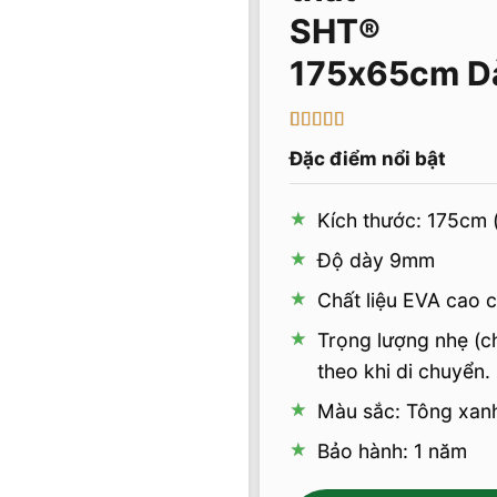
175x65cm D
5
1
trên 5 dựa
Đặc điểm nổi bật
trên
đánh
giá
Kích thước: 175cm (
Độ dày 9mm
Chất liệu EVA cao 
Trọng lượng nhẹ (ch
theo khi di chuyển.
Màu sắc: Tông xan
Bảo hành: 1 năm