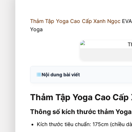
Thảm Tập Yoga Cao Cấp Xanh Ngọc
EVA,
Yoga
Nội dung bài viết
Thảm Tập Yoga Cao Cấp Xanh Ngọc 1
9mm
Thảm Tập Yoga Cao Cấp
Thông số kích thước thảm Yoga
Thông số kích thước thảm Yoga
Ưu điểm thảm Yoga EVA Cao Cấp
Kích thước tiêu chuẩn: 175cm (chiều dà
Hỗ trợ tập tối ưu