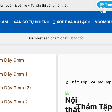
Tiến
Bán buôn & bán lẻ - Tư vấn thi công nội thất
PHẨM
SÀN GỖ TỰ NHIÊN
XỐP EVA ÂU LẠC
VCOMQU
Cam kết
sản phẩm chất lượng tốt
Thảm Xốp EVA Cao Cấp
Thảm Tập