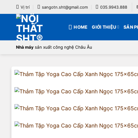
Bỏ
Vị trí
sangotn.sht@gmail.com
035.9943.888
qua
nội
HOME
GIỚI THIỆU
SẢN 
dung
Nhà máy
sản xuất công nghệ Châu Âu