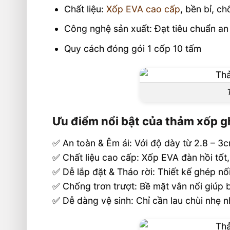
Chất liệu:
Xốp EVA cao cấp
, bền bỉ, ch
Công nghệ sản xuất: Đạt tiêu chuẩn an
Quy cách đóng gói 1 cốp 10 tấm
Ưu điểm nổi bật của thảm xốp gh
✅ An toàn & Êm ái: Với độ dày từ 2.8 – 3
✅ Chất liệu cao cấp: Xốp EVA đàn hồi tốt,
✅ Dễ lắp đặt & Tháo rời: Thiết kế ghép nố
✅ Chống trơn trượt: Bề mặt vân nổi giúp 
✅ Dễ dàng vệ sinh: Chỉ cần lau chùi nhẹ n