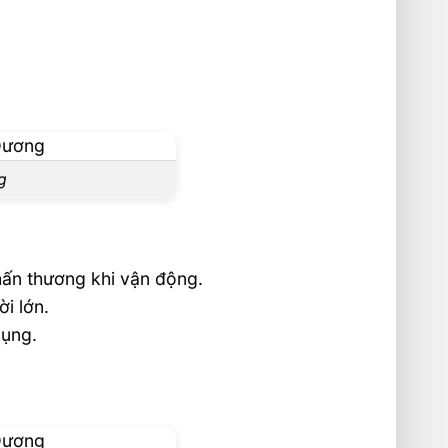
g
hấn thương khi vận động.
i lớn.
dụng.