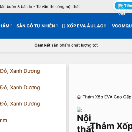
Tiến
Bán buôn & bán lẻ - Tư vấn thi công nội thất
PHẨM
SÀN GỖ TỰ NHIÊN
XỐP EVA ÂU LẠC
VCOMQU
Cam kết
sản phẩm chất lượng tốt
Thảm Xốp EVA Cao Cấp
Thảm Xốp