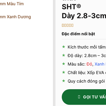
Dày 2.8-3cm
5
1
trên 5 dựa
Đặc điểm nổi bật
trên
đánh
giá
Kích thước mỗi tấm
Độ dày: 2.8cm – 3
Màu sắc:
Đỏ
,
Xanh
Chất liệu: Xốp EVA 
Quy cách đóng gói 
GỌI TƯ VẤ