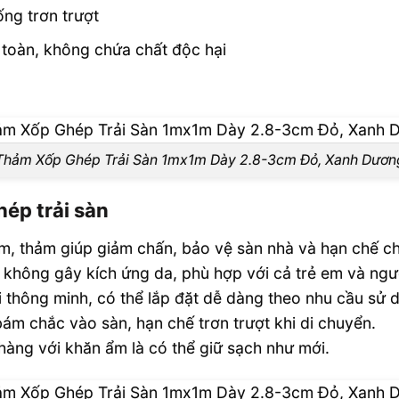
ống trơn trượt
 toàn, không chứa chất độc hại
Thảm Xốp Ghép Trải Sàn 1mx1m Dày 2.8-3cm Đỏ, Xanh Dươn
ép trải sàn
cm, thảm giúp giảm chấn, bảo vệ sàn nhà và hạn chế c
 không gây kích ứng da, phù hợp với cả trẻ em và ngườ
i thông minh, có thể lắp đặt dễ dàng theo nhu cầu sử 
bám chắc vào sàn, hạn chế trơn trượt khi di chuyển.
hàng với khăn ẩm là có thể giữ sạch như mới.