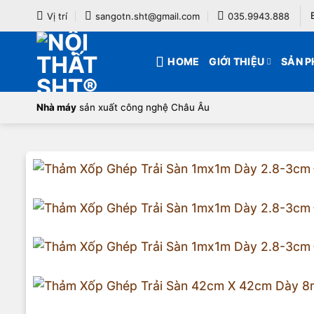
Bỏ
Vị trí
sangotn.sht@gmail.com
035.9943.888
qua
nội
HOME
GIỚI THIỆU
SẢN 
dung
Nhà máy
sản xuất công nghệ Châu Âu