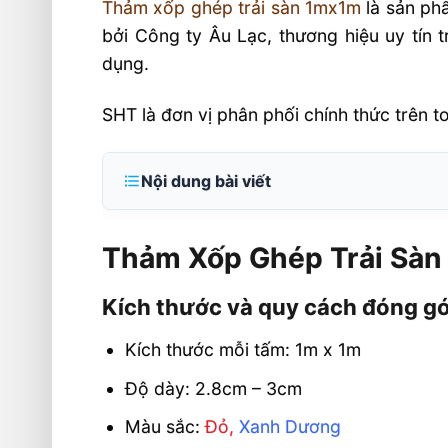
Thảm xốp ghép trải sàn 1mx1m
là sản phẩ
bởi Công ty Âu Lạc, thương hiệu uy tín 
dụng.
SHT là đơn vị phân phối chính thức trên 
Nội dung bài viết
Thảm Xốp Ghép Trải Sàn 1mx1m Dày 
Xanh Dương
Thảm Xốp Ghép Trải Sàn
Kích thước và quy cách đóng gói thả
Kích thước và quy cách đóng g
Ưu điểm nổi bật của thảm xốp ghép tr
Kích thước mỗi tấm: 1m x 1m
Ứng dụng thực tế
Độ dày: 2.8cm – 3cm
🎯 Liên hệ mua hàng tại SHT
Màu sắc:
Đỏ,
Xanh Dương