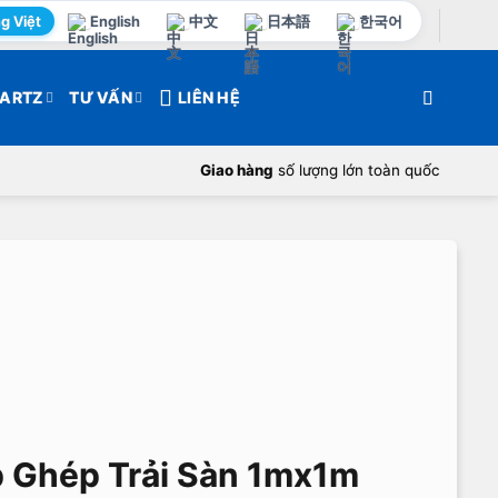
g Việt
English
中文
日本語
한국어
ARTZ
TƯ VẤN
LIÊN HỆ
Giao hàng
số lượng lớn toàn quốc
 Ghép Trải Sàn 1mx1m