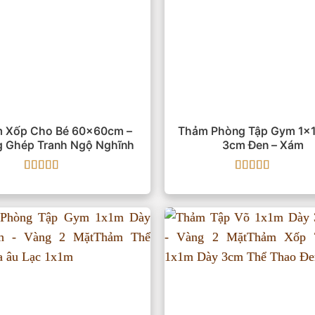
 Xốp Cho Bé 60x60cm –
Thảm Phòng Tập Gym 1x
g Ghép Tranh Ngộ Nghĩnh
3cm Đen – Xám
Được xếp
Được xếp
hạng
5
5 sao
hạng
5
5 sao