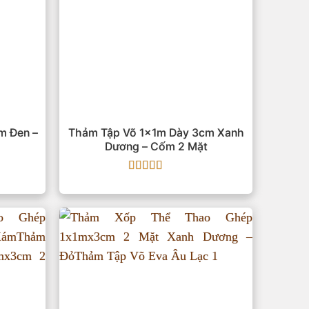
m Đen –
Thảm Tập Võ 1x1m Dày 3cm Xanh
Dương – Cốm 2 Mặt
Được xếp
hạng
5
5 sao