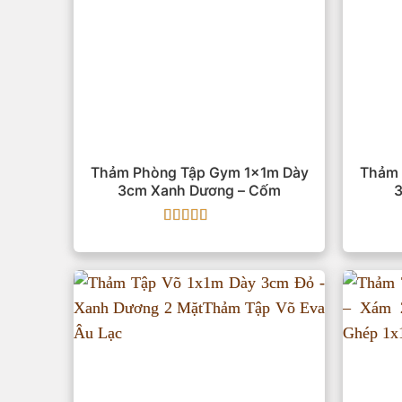
Thảm Phòng Tập Gym 1x1m Dày
Thảm 
3cm Xanh Dương – Cốm
3
Được xếp
hạng
5
5 sao