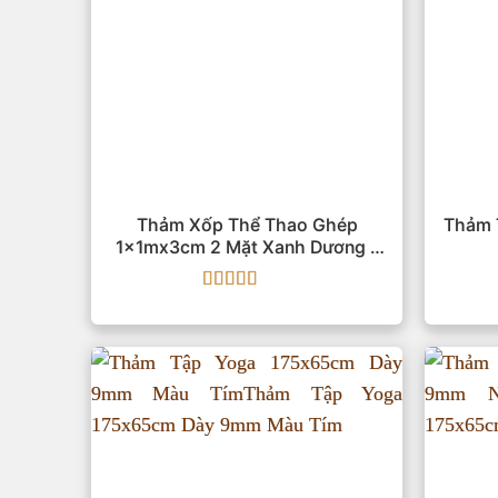
Thảm Xốp Thể Thao Ghép
Thảm 
1x1mx3cm 2 Mặt Xanh Dương –
Cốm
Được xếp
hạng
5
5 sao