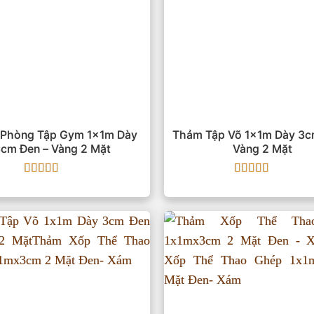
Phòng Tập Gym 1x1m Dày
Thảm Tập Võ 1x1m Dày 3c
cm Đen – Vàng 2 Mặt
Vàng 2 Mặt
Được xếp
Được xếp
hạng
5
5 sao
hạng
5
5 sao