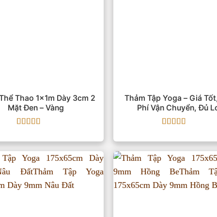
Thể Thao 1x1m Dày 3cm 2
Thảm Tập Yoga – Giá Tốt
Mặt Đen – Vàng
Phí Vận Chuyển, Đủ L
Được xếp
Được xếp
hạng
5
5 sao
hạng
5
5 sao