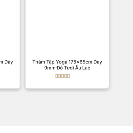
m Dày
Thảm Tập Yoga 175x65cm Dày
9mm Đỏ Tươi Âu Lạc
Được xếp
hạng
5
5 sao