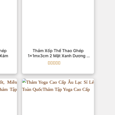
hép
Thảm Xốp Thể Thao Ghép
 Xám
1x1mx3cm 2 Mặt Xanh Dương –
Đỏ
Được xếp
hạng
5
5 sao