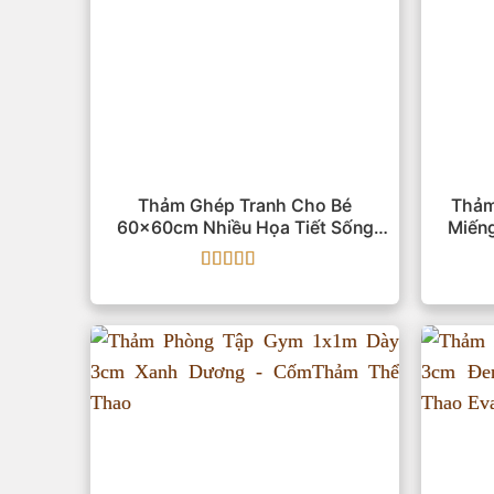
Thảm Ghép Tranh Cho Bé
Thảm
60x60cm Nhiều Họa Tiết Sống
Miến
Động
Được xếp
hạng
5
5 sao