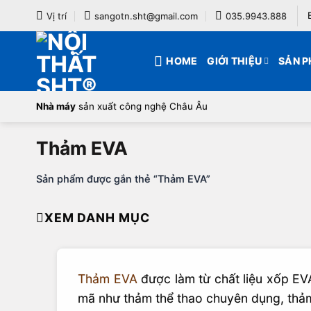
Bỏ
Vị trí
sangotn.sht@gmail.com
035.9943.888
qua
nội
HOME
GIỚI THIỆU
SẢN 
dung
Nhà máy
sản xuất công nghệ Châu Âu
Thảm EVA
Sản phẩm được gắn thẻ “Thảm EVA”
XEM DANH MỤC
Thảm EVA
được làm từ chất liệu xốp EVA
mã như thảm thể thao chuyên dụng, thảm