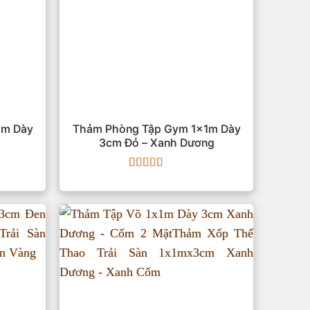
1m Dày
Thảm Phòng Tập Gym 1x1m Dày
3cm Đỏ – Xanh Dương
Được xếp
hạng
5
5 sao