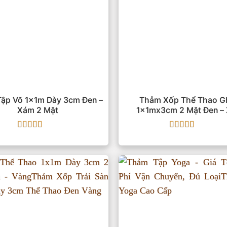
ập Võ 1x1m Dày 3cm Đen –
Thảm Xốp Thể Thao G
Xám 2 Mặt
1x1mx3cm 2 Mặt Đen –
Được xếp
Được xếp
hạng
5
5 sao
hạng
5
5 sao