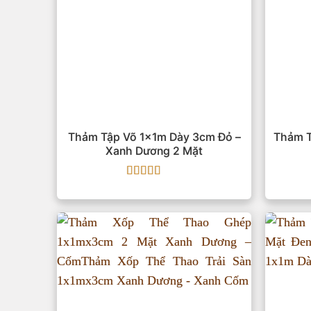
Thảm Tập Võ 1x1m Dày 3cm Đỏ –
Thảm T
Xanh Dương 2 Mặt
Được xếp
hạng
5
5 sao