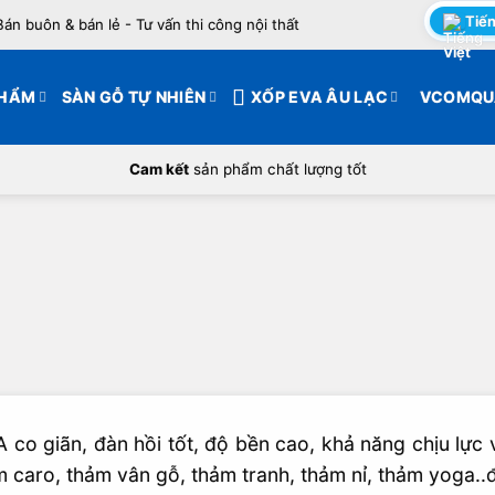
Tiến
Bán buôn & bán lẻ - Tư vấn thi công nội thất
PHẨM
SÀN GỖ TỰ NHIÊN
XỐP EVA ÂU LẠC
VCOMQU
Cam kết
sản phẩm chất lượng tốt
 co giãn, đàn hồi tốt, độ bền cao, khả năng chịu lực
 caro, thảm vân gỗ, thảm tranh, thảm nỉ, thảm yoga..