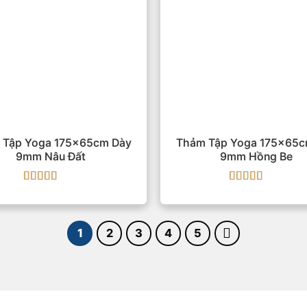
 Tập Yoga 175x65cm Dày
Thảm Tập Yoga 175x65c
9mm Nâu Đất
9mm Hồng Be
Được xếp
Được xếp
hạng
5
5 sao
hạng
5
5 sao
1
2
3
4
5