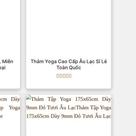
, Miễn
Thảm Yoga Cao Cấp Âu Lạc Sỉ Lẻ
oại
Toàn Quốc
Được xếp
hạng
5
5 sao