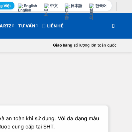
g Việt
English
中文
日本語
한국어
ARTZ
TƯ VẤN
LIÊN HỆ
Giao hàng
số lượng lớn toàn quốc
 và an toàn khi sử dụng. Với đa dạng mẫu
được cung cấp tại SHT.