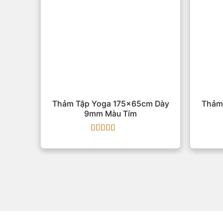
Thảm Tập Yoga 175x65cm Dày
Thảm
9mm Màu Tím
Được xếp
hạng
5
5 sao