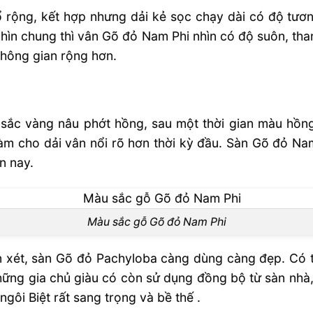
 rộng, kết hợp nhưng dải kẻ sọc chạy dài có độ tươ
ìn chung thì vân Gõ đỏ Nam Phi nhìn có độ suôn, than
không gian rộng hơn.
sắc vàng nâu phớt hồng, sau một thời gian màu hồn
 làm cho dải vân nổi rõ hơn thời kỳ đầu. Sàn Gõ đỏ N
n nay.
Màu sắc gỗ Gõ đỏ Nam Phi
n xét, sàn Gõ đỏ Pachyloba càng dùng càng đẹp. Có
những gia chủ giàu có còn sử dụng đồng bộ từ sàn nhà,
ôi Biệt rất sang trọng và bề thế .