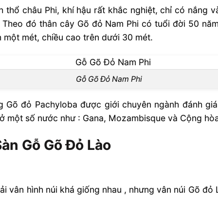
khách quan
h thổ châu Phi, khí hậu rất khắc nghiệt, chỉ có nắng 
 Theo đó thân cây Gõ đỏ Nam Phi có tuổi đời 50 năm
ên một mét, chiều cao trên dưới 30 mét.
Gỗ Gõ Đỏ Nam Phi
 Gõ đỏ Pachyloba được giới chuyên ngành đánh giá l
ng ở một số nước như : Gana, Mozambisque và Cộng hò
Sàn Gỗ Gõ Đỏ Lào
i vân hình núi khá giống nhau , nhưng vân núi Gõ đỏ