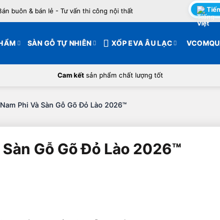
Tiến
Bán buôn & bán lẻ - Tư vấn thi công nội thất
PHẨM
SÀN GỖ TỰ NHIÊN
XỐP EVA ÂU LẠC
VCOMQU
Cam kết
sản phẩm chất lượng tốt
 Nam Phi Và Sàn Gỗ Gõ Đỏ Lào 2026™
 Sàn Gỗ Gõ Đỏ Lào 2026™