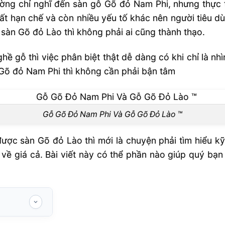
ờng chỉ nghĩ đến sàn gỗ Gõ đỏ Nam Phi, nhưng thực t
ất hạn chế và còn nhiều yếu tố khác nên người tiêu dùn
 sàn Gõ đỏ Lào thì không phải ai cũng thành thạo.
 gỗ thì việc phân biệt thật dễ dàng có khi chỉ là nhìn
Gõ đỏ Nam Phi thì không cần phải bận tâm
Gỗ Gõ Đỏ Nam Phi Và Gỗ Gõ Đỏ Lào ™
ợc sàn Gõ đỏ Lào thì mới là chuyện phải tìm hiểu k
u về giá cả. Bài viết này có thể phần nào giúp quý bạ