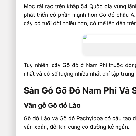
Những sản phẩm của SHT có thể quý 
Mọc rải rác trên khắp 54 Quốc gia vùng lãn
tâm
phát triển có phần mạnh hơn Gõ đỏ châu Á.
cây có tuổi đời nhiều hơn, có thể lên đến tr
Tuy nhiên, cây Gõ đỏ ở Nam Phi thuộc dòng
nhất và có số lượng nhiều nhất chỉ tập tru
Sàn Gỗ Gõ Đỏ Nam Phi Và 
Vân gỗ Gõ đỏ Lào
Gõ đỏ Lào và Gõ đỏ Pachyloba có cấu tạo dả
vân xoắn, đôi khi cũng có đường kẻ ngắn.