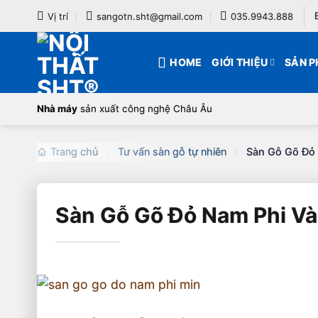
Bỏ
Vị trí
sangotn.sht@gmail.com
035.9943.888
qua
nội
HOME
GIỚI THIỆU
SẢN 
dung
Nhà máy
sản xuất công nghệ Châu Âu
Trang chủ
Tư vấn sàn gỗ tự nhiên
Sàn Gỗ Gõ Đỏ
Sàn Gỗ Gõ Đỏ Nam Phi Và