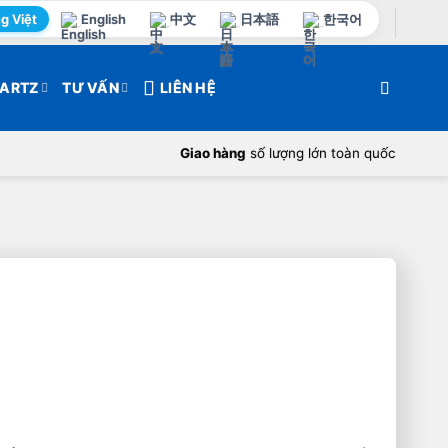
g Việt
English
中文
日本語
한국어
ARTZ
TƯ VẤN
LIÊN HỆ
Giao hàng
số lượng lớn toàn quốc