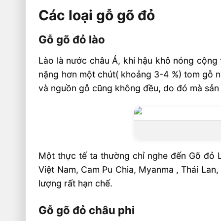
Các loại gỗ gõ đỏ
Gỗ gõ đỏ lào
Gỗ gõ đỏ châu phi
Gỗ gõ đỏ lào
Sàn Gỗ Gõ Đỏ Nam Phi Và Sàn Gỗ Gõ Đỏ L
Lào là nước châu Á, khí hậu khô nóng cộng 
Vân gỗ Gõ đỏ Lào
nặng hơn một chút( khoảng 3-4 %) tom gỗ 
Màu sắc gỗ Gõ đỏ Lào
và nguồn gỗ cũng không đều, do đó mà sản 
Vân gỗ Gõ đỏ Nam Phi
Màu sắc gỗ Gõ đỏ Nam Phi
Tổng quan về sàn gỗ Gõ đỏ Lào và Gõ đỏ 
Một thực tế ta thường chỉ nghe đến Gõ đỏ L
Giá thành, giá cả sàn gỗ gõ đỏ
Việt Nam, Cam Pu Chia, Myanma , Thái Lan, 
Nên chọn sàn Gõ đỏ Lào hay sàn Gõ đỏ Na
lượng rất hạn chế.
Sàn gỗ Gõ đỏ Pachyloba SHT
Gỗ gõ đỏ châu phi
Video sàn gỗ gõ đỏ nam phi