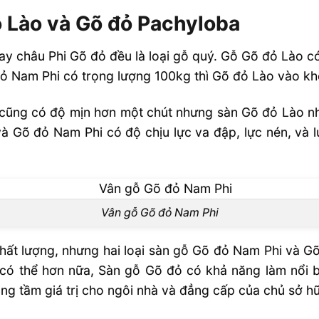
 Lào và Gõ đỏ Pachyloba
ay châu Phi Gõ đỏ đều là loại gỗ quý. Gỗ Gõ đỏ Lào c
ỏ Nam Phi có trọng lượng 100kg thì Gõ đỏ Lào vào k
cũng có độ mịn hơn một chút nhưng sàn Gõ đỏ Lào n
à Gõ đỏ Nam Phi có độ chịu lực va đập, lực nén, và lự
Vân gỗ Gõ đỏ Nam Phi
chất lượng, nhưng hai loại sàn gỗ Gõ đỏ Nam Phi và 
ó thể hơn nữa, Sàn gỗ Gõ đỏ có khả năng làm nổi b
âng tầm giá trị cho ngôi nhà và đẳng cấp của chủ sở h