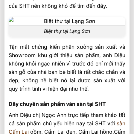
của SHT nên không khó để tìm đến đây.
Hoàn Thiện Cửa, Cầu Thang, Nội Thất Tại
Geleximco Hà Nội
Nghiệm Thu Nội Thất Biệt Thự 4 Tầng
Biệt thự tại Lạng Sơn
900m2 Ba Đình, Hà Nội
Thi Công Nội Thất Nhà Thờ Họ Ý Yên
Tận mắt chứng kiến phân xưởng sản xuất và
Nam Định Gỗ Lim, Gõ Đỏ
Showroom khu giới thiệu sản phẩm, anh Diệu
Thi Công Cầu Thang Gỗ Lim Nam Phi
không khỏi ngạc nhiên vì trước đó chỉ mới thấy
Shophouse Hà Đông
sàn gỗ của nhà bạn bè biết là rất chắc chắn và
Thi Công Nội Thất Gõ Đỏ Pachyloba
đẹp, không hề biết nó lại được sản xuất với
Seoul Ecohome Hải Phòng
quy trình tinh vi hiện đại như thế.
Dây chuyền sản phẩm ván sàn tại SHT
Anh Diệu chị Ngọc Anh trực tiếp tham khảo tất
cả sản phẩm chủ yếu hiện nay tại SHT với
sàn
Cẩm Lai
gồm, Cẩm Lai đen, Cẩm Lai hồng,Cẩm