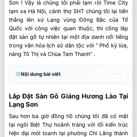
Sơn ! Vậy là chúng tôi phải tạm rời Time City
tạm xa Hà Nội, cánh thợ SHT chúng tôi lại tiến
thẳng lên xứ Lạng vùng Đông Bắc của Tổ
Quốc với công việc quen thuộc, thi công lắp
đặt sàn gỗ tự nhiên tại một địa danh nổi tiếng
trong văn hóa lịch sử dân tộc với “ Phố kỳ lừa,
nàng Tô Thị và Chùa Tam Thanh” .
Nội dung bài viết
Lắp Đặt Sàn Gỗ Giáng Hương Lào Tại Lạng
Sơn
Lắp Đặt Sàn Gỗ Giáng Hương Lào Tại
Lạng Sơn
Thăm quan nhà máy sản xuất ván sàn gỗ
tự nhiên SHT
Sau hơn ba giờ đồng hồ chúng tôi đã có mặt
tại ngôi Biệt Thự hoành tráng với lối kiến trúc
Dây chuyền sản phẩm ván sàn tại SHT
hiện đại mới toanh tại phường Chi Lăng thành
Ký hợp đồng sàn gỗ Biệt thự ở Lạng Sơn