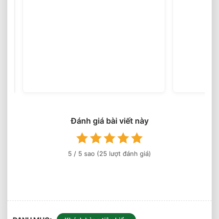
Lắp
Đặt
Sàn
(25
votes)
Gỗ
Lim
Nam
Phi
18x90x600
Tân
Lập,
Đan
Phượng
Đánh giá bài viết này
5
/ 5 sao (
25
lượt đánh giá)