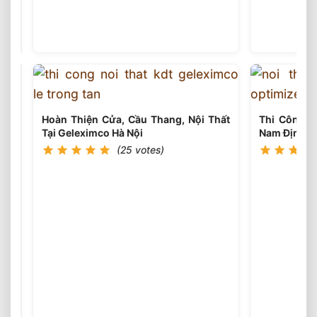
Công
Sàn
(25
votes)
Gỗ
Cẩm
Trắc
Biệt
Thự
Khu
Đô
Hoàn Thiện Cửa, Cầu Thang, Nội Thất
Thi Công N
Thị
Tại Geleximco Hà Nội
Nam Định G
Đô
(25 votes)
Nghĩa
Hà
Đông