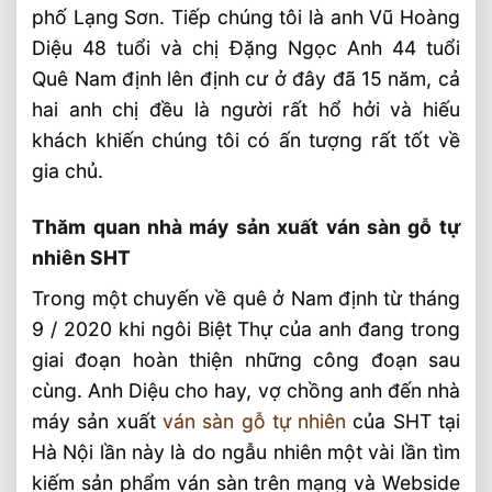
phố Lạng Sơn. Tiếp chúng tôi là anh Vũ Hoàng
Khảo sát thực công trình
Diệu 48 tuổi và chị Đặng Ngọc Anh 44 tuổi
Sàn gỗ giáng Hương Lào cao cấp
Quê Nam định lên định cư ở đây đã 15 năm, cả
hai anh chị đều là người rất hổ hởi và hiếu
Cung cấp Sàn gỗ Giáng Hương Lào
khách khiến chúng tôi có ấn tượng rất tốt về
Công nghệ ván sàn gỗ Giáng Hương Lào
gia chủ.
Lắp đặt sàn gỗ Biệt Thự Lạng Sơn
Thăm quan nhà máy sản xuất ván sàn gỗ tự
Lung Linh Biệt Thự Lạng Sơn
nhiên SHT
Nghiệm thu, bàn giao công trình
Trong một chuyến về quê ở Nam định từ tháng
Bài Viết Liên Quan
9 / 2020 khi ngôi Biệt Thự của anh đang trong
Thi Công Sàn Gỗ Cẩm Trắc Biệt Thự Khu
giai đoạn hoàn thiện những công đoạn sau
Đô Thị Đô Nghĩa Hà Đông
cùng. Anh Diệu cho hay, vợ chồng anh đến nhà
Lắp Đặt Sàn Gỗ Lim Nam Phi 18x90x600
máy sản xuất
ván sàn gỗ tự nhiên
của SHT tại
Tân Lập, Đan Phượng
Hà Nội lần này là do ngẫu nhiên một vài lần tìm
Lắp Sàn Gỗ Lim Nam Phi Tại Villa The
kiếm sản phẩm ván sàn trên mạng và Webside
Manor Mỹ Đình