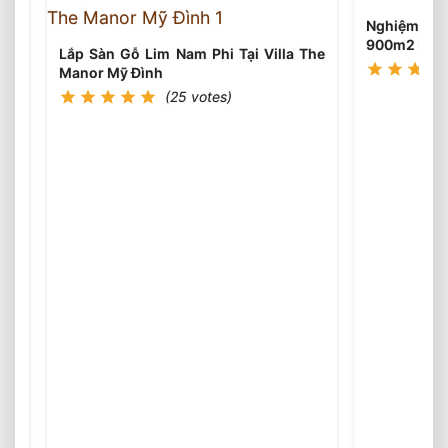
Nghiệm Thu
900m2 Ba Đì
Lắp Sàn Gỗ Lim Nam Phi Tại Villa The
Manor Mỹ Đình
(25 votes)
Thi