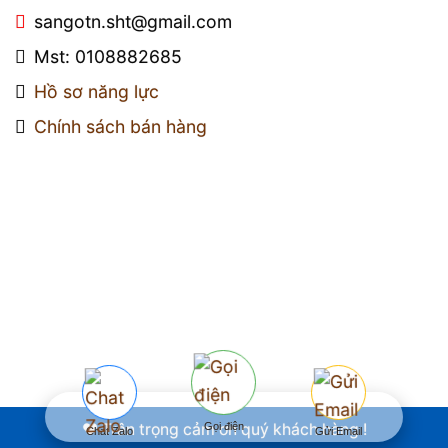
sangotn.sht@gmail.com
Mst: 0108882685
Hồ sơ năng lực
Chính sách bán hàng
Gọi điện
❤️ Trân trọng cảm ơn quý khách hàng !
Chat Zalo
Gửi Email