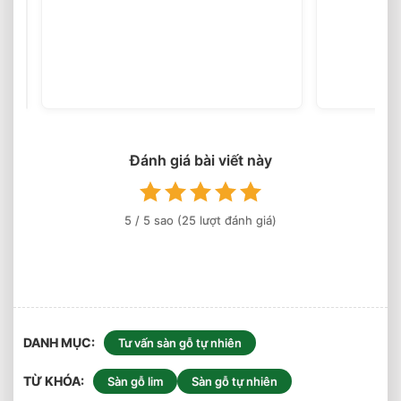
Sàn
Gỗ
Tự
(25
votes)
Nhiên
Cao
Cấp
⭐️
Top
6
Đánh giá bài viết này
Loại
Sàn
Được
Ưa
5
/ 5 sao (
25
lượt đánh giá)
Chuộng
DANH MỤC
Tư vấn sàn gỗ tự nhiên
TỪ KHÓA
Sàn gỗ lim
Sàn gỗ tự nhiên