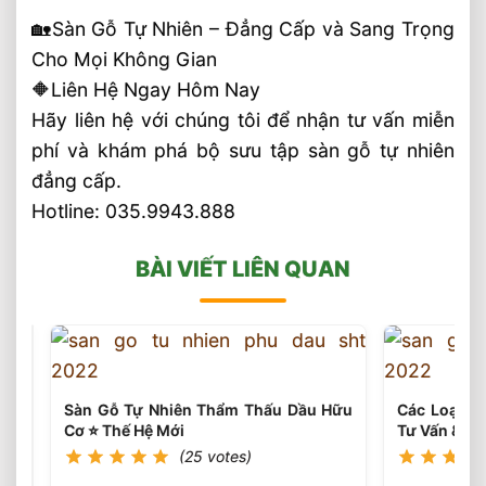
🏡Sàn Gỗ Tự Nhiên – Đẳng Cấp và Sang Trọng
Cho Mọi Không Gian
🔶Liên Hệ Ngay Hôm Nay
Hãy liên hệ với chúng tôi để nhận tư vấn miễn
phí và khám phá bộ sưu tập sàn gỗ tự nhiên
đẳng cấp.
Hotline: 035.9943.888
BÀI VIẾT LIÊN QUAN
Sàn Gỗ Tự Nhiên Thẩm Thấu Dầu Hữu
Các Loại Vá
Cơ ⭐️ Thế Hệ Mới
Tư Vấn & Th
(25 votes)