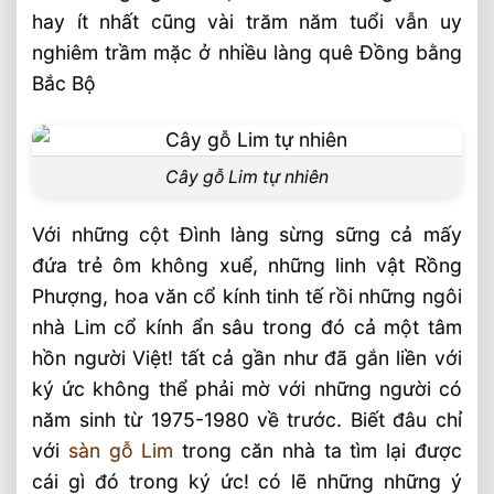
hay ít nhất cũng vài trăm năm tuổi vẫn uy
Sàn Gỗ Tự Nhiên Chiu Liu Lào Có Tốt
nghiêm trầm mặc ở nhiều làng quê Đồng bằng
Không ?
Bắc Bộ
Sàn Gỗ Tự Nhiên Ngoài Trời Nên Chọn
Loại Nào ? Tư Vấn
Cách Lắp Đặt Sàn Gỗ Tự Nhiên Chuẩn
Nhất ® Chi Tiết
Cây gỗ Lim tự nhiên
Với những cột Đình làng sừng sững cả mấy
đứa trẻ ôm không xuể, những linh vật Rồng
Phượng, hoa văn cổ kính tinh tế rồi những ngôi
nhà Lim cổ kính ẩn sâu trong đó cả một tâm
hồn người Việt! tất cả gần như đã gắn liền với
ký ức không thể phải mờ với những người có
năm sinh từ 1975-1980 về trước. Biết đâu chỉ
với
sàn gỗ Lim
trong căn nhà ta tìm lại được
cái gì đó trong ký ức! có lẽ những những ý