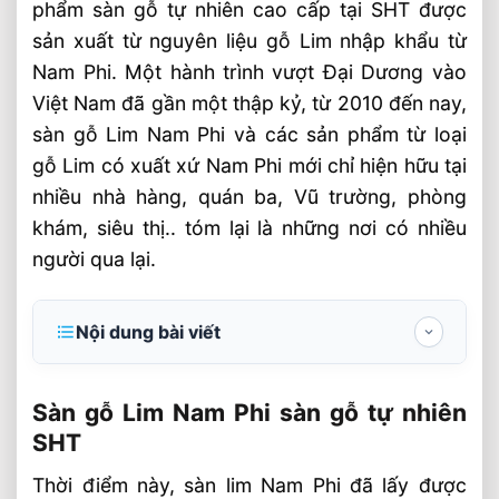
phẩm sàn gỗ tự nhiên cao cấp tại SHT được
sản xuất từ nguyên liệu gỗ Lim nhập khẩu từ
Nam Phi. Một hành trình vượt Đại Dương vào
Việt Nam đã gần một thập kỷ, từ 2010 đến nay,
sàn gỗ Lim Nam Phi và các sản phẩm từ loại
gỗ Lim có xuất xứ Nam Phi mới chỉ hiện hữu tại
nhiều nhà hàng, quán ba, Vũ trường, phòng
khám, siêu thị.. tóm lại là những nơi có nhiều
người qua lại.
Nội dung bài viết
Sàn gỗ Lim Nam Phi sàn gỗ tự nhiên SHT
Sàn gỗ Lim Nam Phi sàn gỗ tự nhiên
Gỗ Lim, ký ức không thể phai mờ
SHT
Cung cấp Sàn gỗ Lim Nam Phi tại Hà Nội
Thời điểm này, sàn lim Nam Phi đã lấy được
Lim Việt, Lim Lào và Lim Nam Phi, sự giống