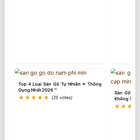
Xu
Hướng
Lắp
(25
votes)
Đặt
Sàn
Gỗ
Tự
Nhiên
Top 4 Loại Sàn Gỗ Tự Nhiên ⭐️ Thông
2026
Dụng Nhất 2026 ™
⭐️
Sàn Gỗ Tự 
(25 votes)
Tư
Không ?
Vấn
Thi
Công