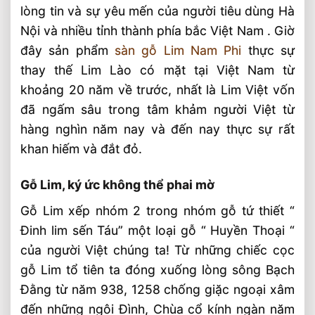
lòng tin và sự yêu mến của người tiêu dùng Hà
và khác nhau
Nội và nhiều tỉnh thành phía bắc Việt Nam . Giờ
Vài nét về cây gỗ Lim Nam Phi
đây sản phẩm
sàn gỗ Lim Nam Phi
thực sự
Sàn gỗ Lim Nam Phi SHT
thay thế Lim Lào có mặt tại Việt Nam từ
khoảng 20 năm về trước, nhất là Lim Việt vốn
Điểm mạnh của sàn Lim Nam Phi
đã ngấm sâu trong tâm khảm người Việt từ
Bài Viết Liên Quan
hàng nghìn năm nay và đến nay thực sự rất
Xu Hướng Lắp Đặt Sàn Gỗ Tự Nhiên 2026
khan hiếm và đắt đỏ.
⭐️ Tư Vấn Thi Công
Sàn Gỗ Tự Nhiên Cao Cấp ⭐️ Top 6 Loại
Gỗ Lim, ký ức không thể phai mờ
Sàn Được Ưa Chuộng
Gỗ Lim xếp nhóm 2 trong nhóm gỗ tứ thiết “
Sàn Gỗ Tự Nhiên Thẩm Thấu Dầu Hữu Cơ
Đinh lim sến Táu” một loại gỗ “ Huyền Thoại “
⭐️ Thế Hệ Mới
của người Việt chúng ta! Từ những chiếc cọc
Top 4 Loại Sàn Gỗ Tự Nhiên ⭐️ Thông
gỗ Lim tổ tiên ta đóng xuống lòng sông Bạch
Dụng Nhất 2026 ™
Đằng từ năm 938, 1258 chống giặc ngoại xâm
Các Loại Ván Sàn Gỗ Tự Nhiên 2026 ⭐️ Tư
đến những ngôi Đình, Chùa cổ kính ngàn năm
Vấn & Thi Công