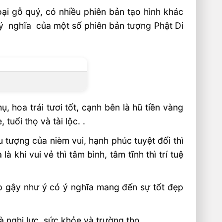
ại gỗ quý, có nhiều phiên bản tạo hình khác
 ý nghĩa của một số phiên bản tượng Phật Di
, hoa trái tươi tốt, cạnh bên là hũ tiền vàng
uổi thọ và tài lộc. .
 tượng của nièm vui, hạnh phúc tuyệt đối thì
 khi vui vẻ thì tâm bình, tâm tĩnh thì trí tuệ
ợp gậy như ý có ý nghĩa mang đến sự tốt đẹp
à nghị lực, sức khỏe và trường thọ.