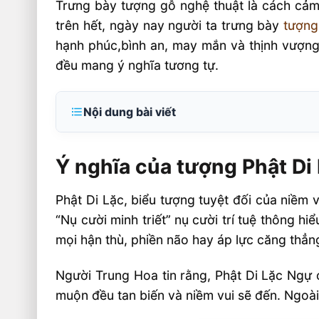
Trưng bày tượng gỗ nghệ thuật là cách cảm
trên hết, ngày nay người ta trưng bày
tượng 
hạnh phúc,bình an, may mắn và thịnh vượng
đều mang ý nghĩa tương tự.
Nội dung bài viết
Ý nghĩa của tượng Phật Di Lặc
Ý nghĩa của tượng Phật Di
Tượng Phật Di Lặc gỗ Bách xanh
Cách đặt tượng Phật Di Lặc
Phật Di Lặc, biểu tượng tuyệt đối của niềm 
Một số mẫu tượng Phật Di lặc gỗ Bách 
“Nụ cười minh triết” nụ cười trí tuệ thông hiể
với những kích thước như sau
mọi hận thù, phiền não hay áp lực căng thẳn
Người Trung Hoa tin rằng, Phật Di Lặc Ngự 
muộn đều tan biến và niềm vui sẽ đến. Ngoài