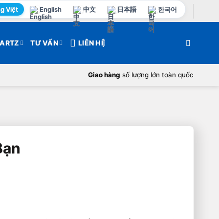
g Việt
English
中文
日本語
한국어
ARTZ
TƯ VẤN
LIÊN HỆ
Giao hàng
số lượng lớn toàn quốc
Bạn