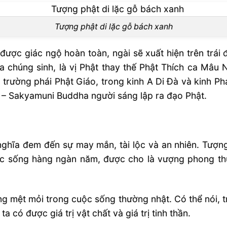
Tượng phật di lặc gỗ bách xanh
t được giác ngộ hoàn toàn, ngài sẽ xuất hiện trên trá
húng sinh, là vị Phật thay thế Phật Thích ca Mâu Ni.
c trường phái Phật Giáo, trong kinh A Di Đà và kinh Ph
i – Sakyamuni Buddha người sáng lập ra đạo Phật.
 nghĩa đem đến sự may mắn, tài lộc và an nhiên. Tư
ức sống hàng ngàn năm, được cho là vượng phong thủ
g mệt mỏi trong cuộc sống thường nhật. Có thể nói, t
 có được giá trị vật chất và giá trị tinh thần.