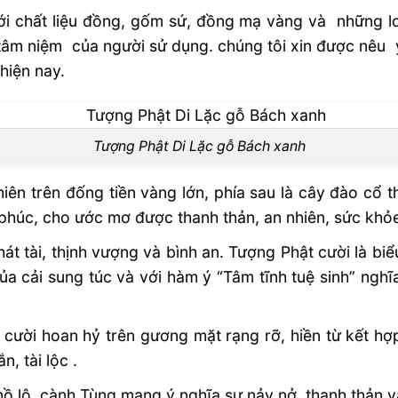
ới chất liệu đồng, gốm sứ, đồng mạ vàng và những lo
 tâm niệm của người sử dụng. chúng tôi xin được nêu
hiện nay.
Tượng Phật Di Lặc gỗ Bách xanh
iên trên đống tiền vàng lớn, phía sau là cây đào cổ thụ
phúc, cho ước mơ được thanh thản, an nhiên, sức khỏe, t
 tài, thịnh vượng và bình an. Tượng Phật cười là biểu
 cải sung túc và với hàm ý “Tâm tĩnh tuệ sinh” nghĩa là
 cười hoan hỷ trên gương mặt rạng rỡ, hiền từ kết h
, tài lộc .
hồ lô, cành Tùng mang ý nghĩa sự nảy nở, thanh thản v