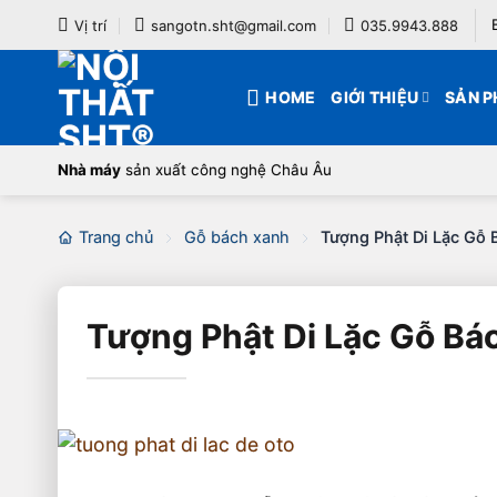
Bỏ
Vị trí
sangotn.sht@gmail.com
035.9943.888
qua
nội
HOME
GIỚI THIỆU
SẢN 
dung
Nhà máy
sản xuất công nghệ Châu Âu
Trang chủ
Gỗ bách xanh
Tượng Phật Di Lặc Gỗ
Tượng Phật Di Lặc Gỗ Bá