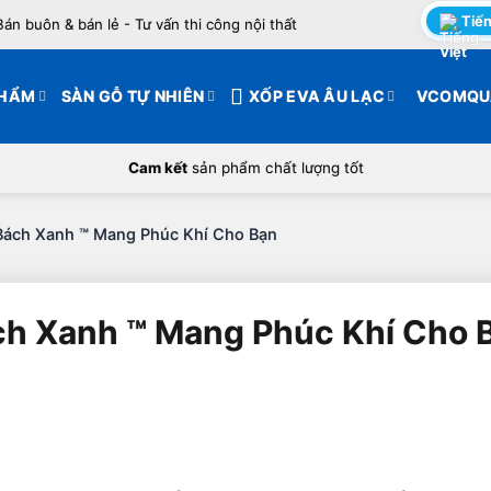
Tiến
Bán buôn & bán lẻ - Tư vấn thi công nội thất
PHẨM
SÀN GỖ TỰ NHIÊN
XỐP EVA ÂU LẠC
VCOMQU
Cam kết
sản phẩm chất lượng tốt
 Bách Xanh ™ Mang Phúc Khí Cho Bạn
ch Xanh ™ Mang Phúc Khí Cho 