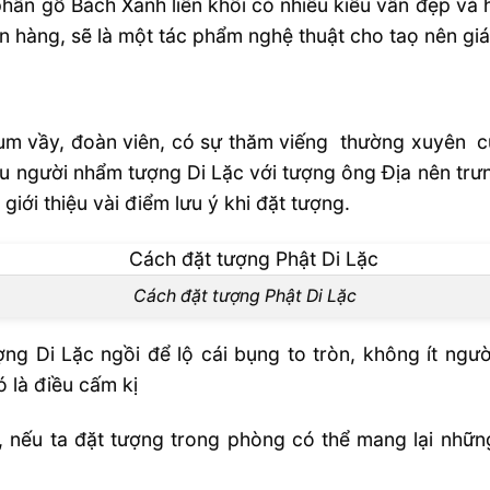
ần gỗ Bách Xanh liền khối có nhiều kiểu vân đẹp và 
n hàng, sẽ là một tác phẩm nghệ thuật cho taọ nên giá 
sum vầy, đoàn viên, có sự thăm viếng thường xuyên c
ều người nhẩm tượng Di Lặc với tượng ông Địa nên tr
iới thiệu vài điểm lưu ý khi đặt tượng.
Cách đặt tượng Phật Di Lặc
ng Di Lặc ngồi để lộ cái bụng to tròn, không ít ng
ó là điều cấm kị
c, nếu ta đặt tượng trong phòng có thể mang lại nh