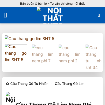
Bỏ
Bán buôn & bán lẻ - Tư vấn thi công nội thất
qua
nội
dung
Cầu Thang Gỗ Tự Nhiên
Cầu Thang Gỗ Lim
Cầu Thang Gỗ Lim Nam Phi