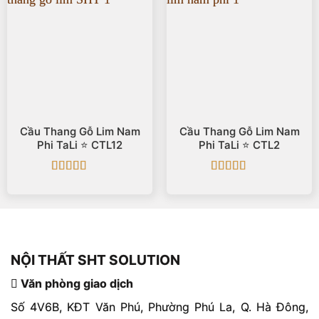
Cầu Thang Gỗ Lim Nam
Cầu Thang Gỗ Lim Nam
Phi TaLi ⭐️ CTL12
Phi TaLi ⭐️ CTL2
Được xếp
Được xếp
hạng
5
5 sao
hạng
5
5 sao
NỘI THẤT SHT SOLUTION
Văn phòng giao dịch
Số 4V6B, KĐT Văn Phú, Phường Phú La, Q. Hà Đông,