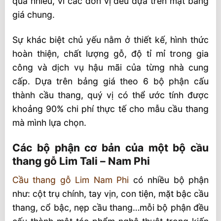
quá nhiều, vì các đơn vị đều dựa trên mặt bằng
Tại SHT
giá chung.
Liên hệ tư vấn và báo giá
Sự khác biệt chủ yếu nằm ở thiết kế, hình thức
hoàn thiện, chất lượng gỗ, độ tỉ mỉ trong gia
công và dịch vụ hậu mãi của từng nhà cung
cấp. Dựa trên bảng giá theo 6 bộ phận cấu
thành cầu thang, quý vị có thể ước tính được
khoảng 90% chi phí thực tế cho mẫu cầu thang
mà mình lựa chọn.
Các bộ phận cơ bản của một bộ cầu
thang gỗ Lim Tali – Nam Phi
Cầu thang gỗ Lim Nam Phi
có nhiều bộ phận
như: cột trụ chính, tay vịn, con tiện, mặt bậc cầu
thang, cổ bậc, nẹp cầu thang…mỗi bộ phận đều