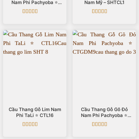
Nam Phi Pachyoba ⭐️
Nam Mỹ – SHTCL1
CTGDM2
Được xếp
Được xếp
hạng
5
5 sao
hạng
5
5 sao
Cầu Thang Gỗ Lim Nam
Cầu Thang Gỗ Gõ Đỏ
Phi TaLi ⭐️ CTL16
Nam Phi Pachyoba ⭐️
CTGDM9
Được xếp
Được xếp
hạng
5
5 sao
hạng
5
5 sao