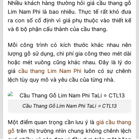
gỗ Lim Tali – Nam Phi
Nhiều khách hàng thường hỏi giá cầu thang gỗ
Lim Nam Phi là bao nhiêu. Thực tế rất khó đưa
1. Cột trụ chính
ra con số cố định vì giá phụ thuộc vào thiết kế
2. Tay vịn cầu thang
và 6 bộ phận cấu thành của cầu thang.
3. Con tiện cầu thang
Mỗi công trình có kích thước khác nhau nên
4. Mặt bậc cầu thang
lượng gỗ sử dụng, chi phí gia công theo mét dài
5. Cổ bậc cầu thang
hoặc mét vuông cũng khác nhau. Đây là lý do
6. Nẹp cầu thang
giá
cầu thang Lim Nam Phi
luôn có sự chênh
8 kiểu Cầu thang Lim Nam Phi phổ biến
lệch tùy quy mô và yêu cầu của từng nhà.
Chất lượng cầu thang gỗ Lim Nam Phi
Hình thức cầu thang Lim Nam Phi
Cầu Thang Gỗ Lim Nam Phi TaLi ⭐️ CTL13
Ưu điểm của cầu thang Lim Tali Nam Phi
Một điểm quan trọng cần lưu ý là
giá cầu thang
Nhược điểm và phương pháp khắc phục
gỗ
trên thị trường nhìn chung không chênh lệch
Quy Trình Thi Công Cầu Thang Lim Nam Phi