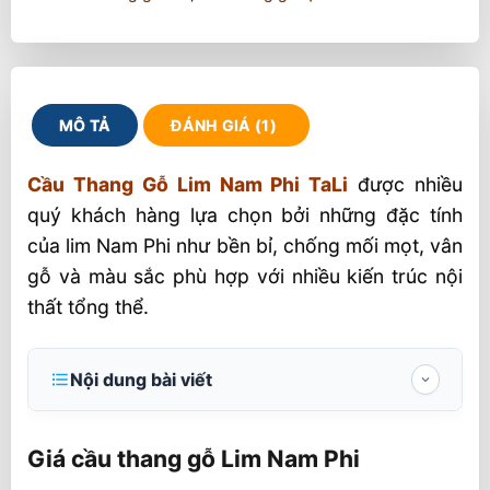
MÔ TẢ
ĐÁNH GIÁ (1)
Cầu Thang Gỗ Lim Nam Phi TaLi
được nhiều
quý khách hàng lựa chọn bởi những đặc tính
của lim Nam Phi như bền bỉ, chống mối mọt, vân
gỗ và màu sắc phù hợp với nhiều kiến trúc nội
thất tổng thể.
Nội dung bài viết
Giá cầu thang gỗ Lim Nam Phi
Giá cầu thang gỗ Lim Nam Phi
Các bộ phận cơ bản của một bộ cầu thang