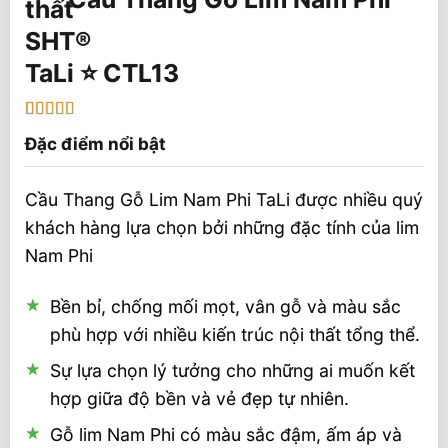
TaLi ⭐️ CTL13
5
1
trên 5 dựa
Đặc điểm nổi bật
trên
đánh
giá
Cầu Thang Gỗ Lim Nam Phi TaLi được nhiều quý
khách hàng lựa chọn bởi những đặc tính của lim
Nam Phi
Bền bỉ, chống mối mọt, vân gỗ và màu sắc
phù hợp với nhiều kiến trúc nội thất tổng thể.
Sự lựa chọn lý tưởng cho những ai muốn kết
hợp giữa độ bền và vẻ đẹp tự nhiên.
Gỗ lim Nam Phi có màu sắc đậm, ấm áp và