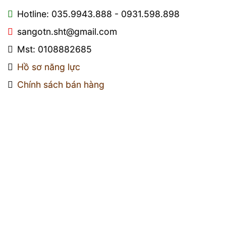
Hotline: 035.9943.888 - 0931.598.898
sangotn.sht@gmail.com
Mst: 0108882685
Hồ sơ năng lực
Chính sách bán hàng