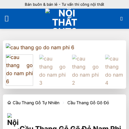
Bỏ
Bán buôn & bán lẻ - Tư vấn thi công nội thất
qua
nội
dung
Cầu Thang Gỗ Tự Nhiên
Cầu Thang Gỗ Gõ Đỏ
Cầu Thang Gỗ Gõ Đỏ Nam Phi