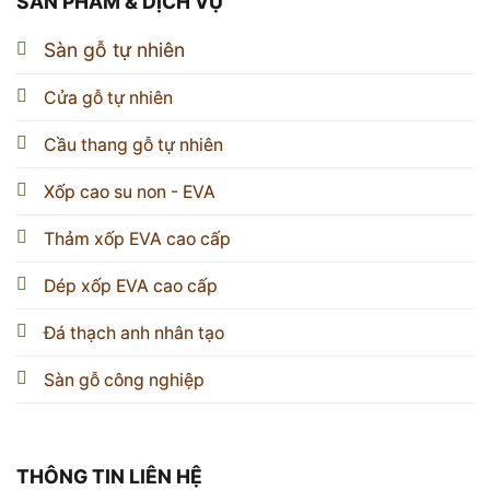
SẢN PHẨM & DỊCH VỤ
Sàn gỗ tự nhiên
Cửa gỗ tự nhiên
Cầu thang gỗ tự nhiên
Xốp cao su non - EVA
Thảm xốp EVA cao cấp
Dép xốp EVA cao cấp
Đá thạch anh nhân tạo
Sàn gỗ công nghiệp
THÔNG TIN LIÊN HỆ