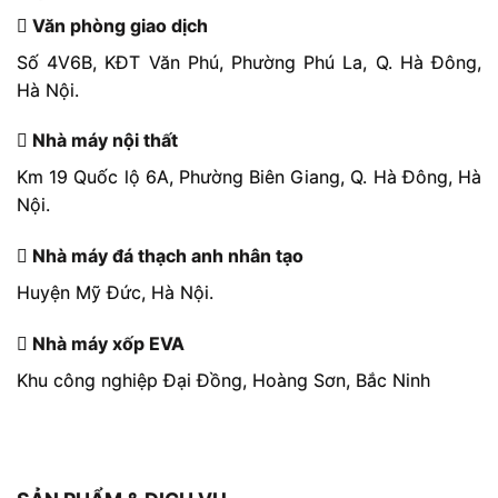
Văn phòng giao dịch
Số 4V6B, KĐT Văn Phú, Phường Phú La, Q. Hà Đông,
Hà Nội.
Nhà máy nội thất
Km 19 Quốc lộ 6A, Phường Biên Giang, Q. Hà Đông, Hà
Nội.
Nhà máy đá thạch anh nhân tạo
Huyện Mỹ Đức, Hà Nội.
Nhà máy xốp EVA
Khu công nghiệp Đại Đồng, Hoàng Sơn, Bắc Ninh