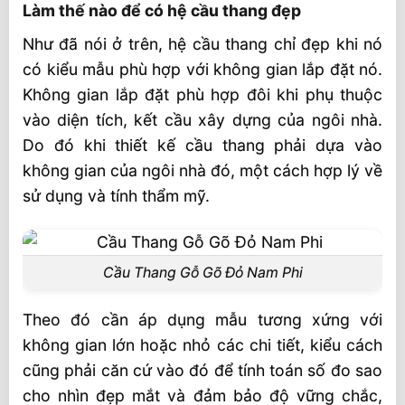
Làm thế nào để có hệ cầu thang đẹp
Như đã nói ở trên, hệ cầu thang chỉ đẹp khi nó
có kiểu mẫu phù hợp với không gian lắp đặt nó.
Không gian lắp đặt phù hợp đôi khi phụ thuộc
vào diện tích, kết cầu xây dựng của ngôi nhà.
Do đó khi thiết kế cầu thang phải dựa vào
không gian của ngôi nhà đó, một cách hợp lý về
sử dụng và tính thẩm mỹ.
Cầu Thang Gỗ Gõ Đỏ Nam Phi
Theo đó cần áp dụng mẫu tương xứng với
không gian lớn hoặc nhỏ các chi tiết, kiểu cách
cũng phải căn cứ vào đó để tính toán số đo sao
cho nhìn đẹp mắt và đảm bảo độ vững chắc,