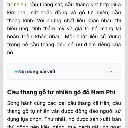
tự nhiên
, cầu thang sắt, cầu thang kết hợp giữa
kim loại, sát hoặc đồng và gỗ tự nhiên, cầu
thang kính…Với những chất liệu khác nhau thì
hiệu ứng, tính thảm mỹ và giá trị nó mang lại
hoàn toàn khác nhau. Mỗi chất liệu sử dụng
trong hệ cầu thang đều có ưu điểm riêng của
nó.
Nội dung bài viết
Cầu thang gỗ tự nhiên gõ đỏ Nam Phi
Cầu thang gỗ tự nhiên gõ đỏ Nam Phi
Làm thế nào để có hệ cầu thang đẹp
Song hành cùng các loại cầu thang kể trên, cầu
Nên sử dụng cầu thang gỗ tự nhiên nào
thang gỗ tự nhiên vẫn được đông đảo người sử
Kích thước các loại cầu thang hiện tại
dụng lựa chọn. Thứ nhất, nó được sản xuất bán
Kích thước cầu thang xoắn
thủ công nên kiểu dáng, quy cách rất linh hoạt