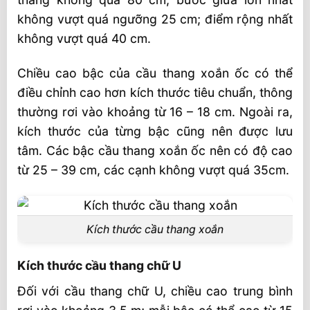
không vượt quá ngưỡng 25 cm; điểm rộng nhất
không vượt quá 40 cm.
Chiều cao bậc của cầu thang xoắn ốc có thể
điều chỉnh cao hơn kích thước tiêu chuẩn, thông
thường rơi vào khoảng từ 16 – 18 cm. Ngoài ra,
kích thước của từng bậc cũng nên được lưu
tâm. Các bậc cầu thang xoắn ốc nên có độ cao
từ 25 – 39 cm, các cạnh không vượt quá 35cm.
Kích thước cầu thang xoắn
Kích thước cầu thang chữ U
Đối với cầu thang chữ U, chiều cao trung bình