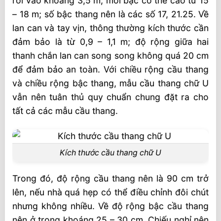
rơi vào khoảng 3,5 m; mỗi bậc có thể cao từ 15
– 18 m; số bậc thang nên là các số 17, 21.25. Về
lan can và tay vịn, thông thường kích thước cần
đảm bảo là từ 0,9 – 1,1 m; độ rộng giữa hai
thanh chắn lan can song song không quá 20 cm
để đảm bảo an toàn. Với chiều rộng cầu thang
và chiều rộng bậc thang, mẫu cầu thang chữ U
vẫn nên tuân thủ quy chuẩn chung đặt ra cho
tất cả các mẫu cầu thang.
Kích thước cầu thang chữ U
Trong đó, độ rộng cầu thang nên là 90 cm trở
lên, nếu nhà quá hẹp có thể điều chỉnh đôi chút
nhưng không nhiều. Về độ rộng bậc cầu thang
nên ở trong khoáng 25 – 30 cm. Chiếu nghỉ nên