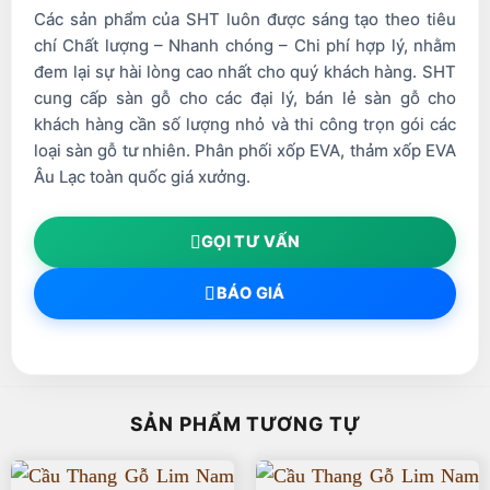
Các sản phẩm của SHT luôn được sáng tạo theo tiêu
chí Chất lượng – Nhanh chóng – Chi phí hợp lý, nhằm
đem lại sự hài lòng cao nhất cho quý khách hàng. SHT
cung cấp sàn gỗ cho các đại lý, bán lẻ sàn gỗ cho
khách hàng cần số lượng nhỏ và thi công trọn gói các
loại sàn gỗ tư nhiên. Phân phối xốp EVA, thảm xốp EVA
Âu Lạc toàn quốc giá xưởng.
GỌI TƯ VẤN
BÁO GIÁ
SẢN PHẨM TƯƠNG TỰ