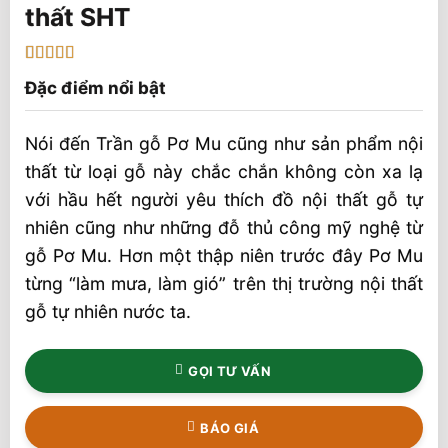
thất SHT
5
1
trên 5 dựa
Đặc điểm nổi bật
trên
đánh
giá
Nói đến Trần gỗ Pơ Mu cũng như sản phẩm nội
thất từ loại gỗ này chắc chắn không còn xa lạ
với hầu hết người yêu thích đồ nội thất gỗ tự
nhiên cũng như những đỗ thủ công mỹ nghệ từ
gỗ Pơ Mu. Hơn một thập niên trước đây Pơ Mu
từng “làm mưa, làm gió” trên thị trường nội thất
gỗ tự nhiên nước ta.
GỌI TƯ VẤN
BÁO GIÁ