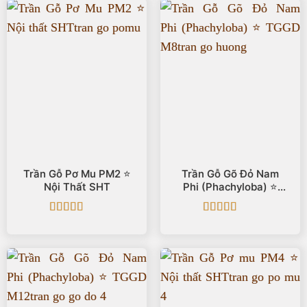
Trần Gỗ Pơ Mu PM2 ⭐️
Trần Gỗ Gõ Đỏ Nam
Nội Thất SHT
Phi (Phachyloba) ⭐️
TGGD M8
Được xếp
Được xếp
hạng
5
5 sao
hạng
5
5 sao