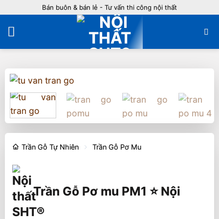
Bỏ
Bán buôn & bán lẻ - Tư vấn thi công nội thất
qua
nội
dung
Trần Gỗ Tự Nhiên
Trần Gỗ Pơ Mu
Trần Gỗ Pơ mu PM1 ⭐️ Nội