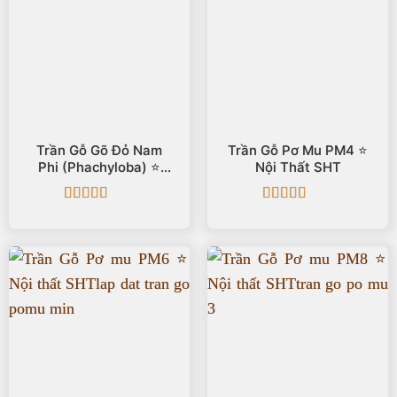
Trần Gỗ Gõ Đỏ Nam
Trần Gỗ Pơ Mu PM4 ⭐️
Phi (Phachyloba) ⭐️
Nội Thất SHT
TGGD M12
Được xếp
Được xếp
hạng
5
5 sao
hạng
5
5 sao