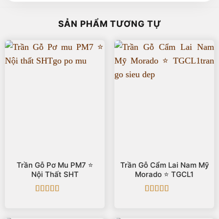
SẢN PHẨM TƯƠNG TỰ
Trần Gỗ Pơ Mu PM7 ⭐️
Trần Gỗ Cẩm Lai Nam Mỹ
Nội Thất SHT
Morado ⭐️ TGCL1
Được xếp
Được xếp
hạng
5
5 sao
hạng
5
5 sao