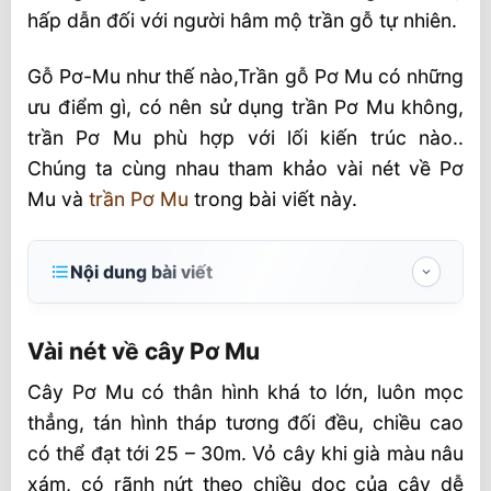
hấp dẫn đối với người hâm mộ trần gỗ tự nhiên.
Gỗ Pơ-Mu như thế nào,Trần gỗ Pơ Mu có những
ưu điểm gì, có nên sử dụng trần Pơ Mu không,
trần Pơ Mu phù hợp với lối kiến trúc nào..
Chúng ta cùng nhau tham khảo vài nét về Pơ
Mu và
trần Pơ Mu
trong bài viết này.
Nội dung bài viết
Vài nét về cây Pơ Mu
Vài nét về cây Pơ Mu
Chất lượng gỗ Pơ Mu
Cây Pơ Mu có thân hình khá to lớn, luôn mọc
Hình thức và ứng dụng của Pơ Mu
thẳng, tán hình tháp tương đối đều, chiều cao
Trần gỗ Pơ mu đẹp mãi với thời gian
có thể đạt tới 25 – 30m. Vỏ cây khi già màu nâu
Ba ưu điểm của trần gỗ Pơ mu
xám, có rãnh nứt theo chiều dọc của cây dễ