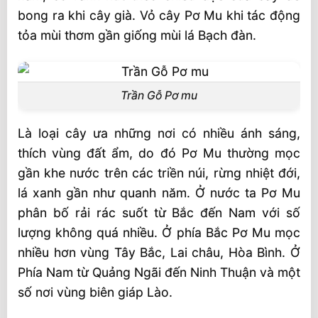
bong ra khi cây già. Vỏ cây Pơ Mu khi tác động
Ưu điểm Thứ nhất
tỏa mùi thơm gần giống mùi lá Bạch đàn.
Ưu điểm thứ hai
Ưu điểm thứ ba
Ở Miền Bắc và Hà Nội, đặt trần gỗ Pơ mu ở
Trần Gỗ Pơ mu
đâu ?
Là loại cây ưa những nơi có nhiều ánh sáng,
Nội thất SHT
thích vùng đất ẩm, do đó Pơ Mu thường mọc
gần khe nước trên các triền núi, rừng nhiệt đới,
lá xanh gần như quanh năm. Ở nước ta Pơ Mu
phân bố rải rác suốt từ Bắc đến Nam với số
lượng không quá nhiều. Ở phía Bắc Pơ Mu mọc
nhiều hơn vùng Tây Bắc, Lai châu, Hòa Bình. Ở
Phía Nam từ Quảng Ngãi đến Ninh Thuận và một
số nơi vùng biên giáp Lào.