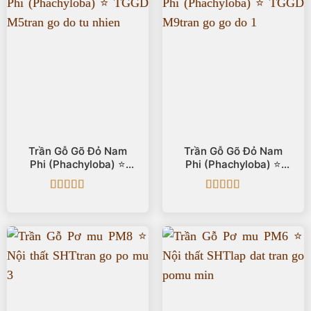
Trần Gỗ Gõ Đỏ Nam
Trần Gỗ Gõ Đỏ Nam
Phi (Phachyloba) ⭐️
Phi (Phachyloba) ⭐️
TGGD M5
TGGD M9
Được xếp
Được xếp
hạng
5
5 sao
hạng
5
5 sao