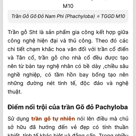
Tại sao nên chọn trần Gõ đỏ Pachyloba ?
Trần Gỗ Gõ Đỏ Nam Phi (Phachyloba) ⭐️ TGGD M10
Trần gỗ Sht là sản phẩm gia công kết hợp giữa
công nghệ hiện đại và thủ công. Theo đó các
chi tiết chạm khắc hoa văn đối với trần cổ điển
và Tân cổ, trần gỗ cho nhà cổ đều được tạo
nên từ bàn tay nghệ nhân có bề dày ,chiều sâu
nghề nghiệp, có tầm hồn bay bổng tạo nên
những đường nét tinh tế, độc đáo và nghệ
thuật.
Điểm nổi trội của trần Gõ đỏ Pachyloba
Sử dụng
trần gỗ tự nhiên
nói lên điều mà chủ
sở hữu đã hướng đến vẻ đẹp có tính thuần
khiết, tính tế khác biệt và đẳng cấp. Trong nhiều