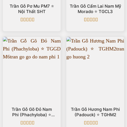
Trần Gỗ Pơ Mu PM7 ⭐️
Trần Gỗ Cẩm Lai Nam Mỹ
Nội Thất SHT
Morado ⭐️ TGCL3
Được xếp
Được xếp
hạng
5
5 sao
hạng
5
5 sao
Trần Gỗ Gõ Đỏ Nam
Trần Gỗ Hương Nam Phi
Phi (Phachyloba) ⭐️
(Padouck) ⭐️ TGHM2
TGGD M6