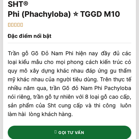
Phi (Phachyloba) ⭐️ TGGD M10
5
1
trên 5 dựa
Đặc điểm nổi bật
trên
đánh
giá
Trần gỗ Gõ Đỏ Nam Phi hiện nay đầy đủ các
loại kiểu mẫu cho mọi phong cách kiến trúc có
quy mô xây dựng khác nhau đáp ứng gu thẩm
mỹ khác nhau của người tiêu dùng. Trên thực tế
nhiều năm qua, trần Gõ đỏ Nam Phi Pachyloba
nói riêng, trần gỗ tự nhiên với 8 loại gỗ cao cấp,
sản phẩm của Sht cung cấp và thi công luôn
làm hài lòng khách hàng.
GỌI TƯ VẤN