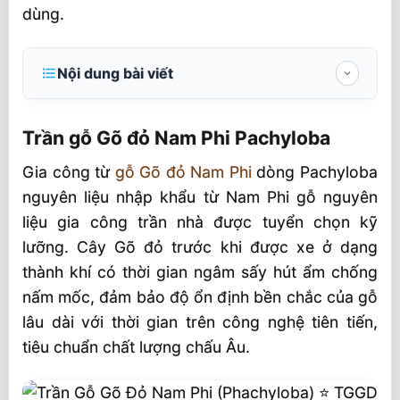
dùng.
Nội dung bài viết
Trần gỗ Gõ đỏ Nam Phi Pachyloba
Trần gỗ Gõ đỏ Nam Phi Pachyloba
Điểm nổi trội của trần Gõ đỏ Pachyloba
Gia công từ
gỗ Gõ đỏ Nam Phi
dòng Pachyloba
Về chất lượng
nguyên liệu nhập khẩu từ Nam Phi gỗ nguyên
Về hình thức
liệu gia công trần nhà được tuyển chọn kỹ
Một số mẫu trần Gõ đỏ Nam Phi Pachyloba
lưỡng. Cây Gõ đỏ trước khi được xe ở dạng
mới nhất của SHT
thành khí có thời gian ngâm sấy hút ẩm chống
Trần gỗ Gõ đỏ Cổ điển
nấm mốc, đảm bảo độ ổn định bền chắc của gỗ
lâu dài với thời gian trên công nghệ tiên tiến,
Trần gỗ Gõ đỏ Tân cổ điển
tiêu chuẩn chất lượng chấu Âu.
Trần gỗ Gõ đỏ hiện đại
Trần Gõ đỏ kiến trúc đương đại