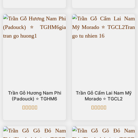
Được xếp
Được xếp
hạng
5
5 sao
hạng
5
5 sao
Trần Gỗ Hương Nam Phi
Trần Gỗ Cẩm Lai Nam Mỹ
(Padouck) ⭐️ TGHM6
Morado ⭐️ TGCL2
Được xếp
Được xếp
hạng
5
5 sao
hạng
5
5 sao