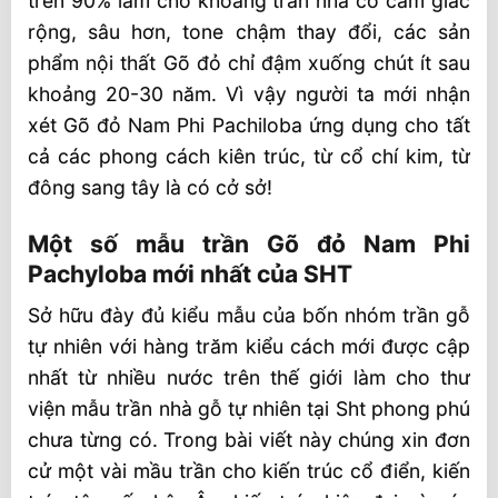
trên 90% làm cho khoang trần nhà có cảm giác
rộng, sâu hơn, tone chậm thay đổi, các sản
phẩm nội thất Gõ đỏ chỉ đậm xuống chút ít sau
khoảng 20-30 năm. Vì vậy người ta mới nhận
xét Gõ đỏ Nam Phi Pachiloba ứng dụng cho tất
cả các phong cách kiên trúc, từ cổ chí kim, từ
đông sang tây là có cở sở!
Một số mẫu trần Gõ đỏ Nam Phi
Pachyloba mới nhất của SHT
Sở hữu đày đủ kiểu mẫu của bốn nhóm trần gỗ
tự nhiên với hàng trăm kiểu cách mới được cập
nhất từ nhiều nước trên thế giới làm cho thư
viện mẫu trần nhà gỗ tự nhiên tại Sht phong phú
chưa từng có. Trong bài viết này chúng xin đơn
cử một vài mầu trần cho kiến trúc cổ điển, kiến