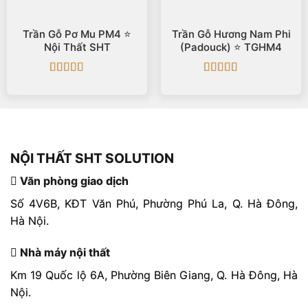
Trần Gỗ Pơ Mu PM4 ⭐️
Trần Gỗ Hương Nam Phi
Nội Thất SHT
(Padouck) ⭐️ TGHM4
Được xếp
Được xếp
hạng
5
5 sao
hạng
5
5 sao
NỘI THẤT SHT SOLUTION
Văn phòng giao dịch
Số 4V6B, KĐT Văn Phú, Phường Phú La, Q. Hà Đông,
Hà Nội.
Nhà máy nội thất
Km 19 Quốc lộ 6A, Phường Biên Giang, Q. Hà Đông, Hà
Nội.