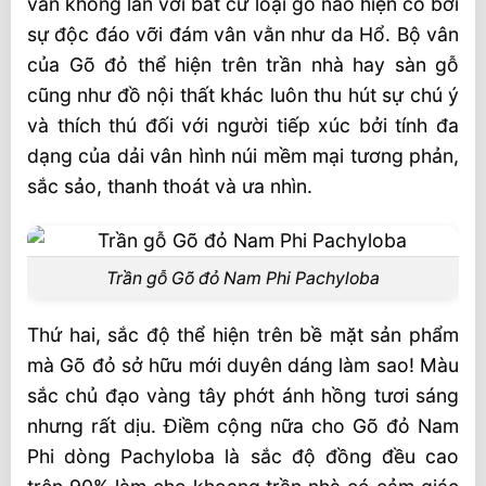
vân không lẫn với bất cứ loại gỗ nào hiện có bởi
sự độc đáo vỡi đám vân vằn như da Hổ. Bộ vân
của Gõ đỏ thể hiện trên trần nhà hay sàn gỗ
cũng như đồ nội thất khác luôn thu hút sự chú ý
và thích thú đối với người tiếp xúc bởi tính đa
dạng của dải vân hình núi mềm mại tương phản,
sắc sảo, thanh thoát và ưa nhìn.
Trần gỗ Gõ đỏ Nam Phi Pachyloba
Thứ hai, sắc độ thể hiện trên bề mặt sản phẩm
mà Gõ đỏ sở hữu mới duyên dáng làm sao! Màu
sắc chủ đạo vàng tây phớt ánh hồng tươi sáng
nhưng rất dịu. Điềm cộng nữa cho Gõ đỏ Nam
Phi dòng Pachyloba là sắc độ đồng đều cao