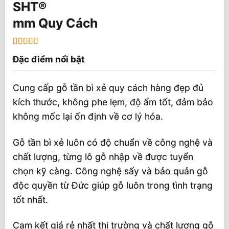
mm Quy Cách
5
1
trên 5 dựa
Đặc điểm nổi bật
trên
đánh
giá
Cung cấp gỗ tần bì xẻ quy cách hàng đẹp đủ
kích thước, không phe lẹm, độ ẩm tốt, đảm bảo
không mốc lại ổn định về cơ lý hóa.
Gỗ tần bì xẻ luôn có độ chuẩn về công nghệ và
chất lượng, từng lô gỗ nhập về được tuyển
chọn kỹ càng. Công nghệ sấy và bảo quản gỗ
độc quyền từ Đức giúp gỗ luôn trong tình trạng
tốt nhất.
Cam kết giá rẻ nhất thị trường và chất lượng gỗ