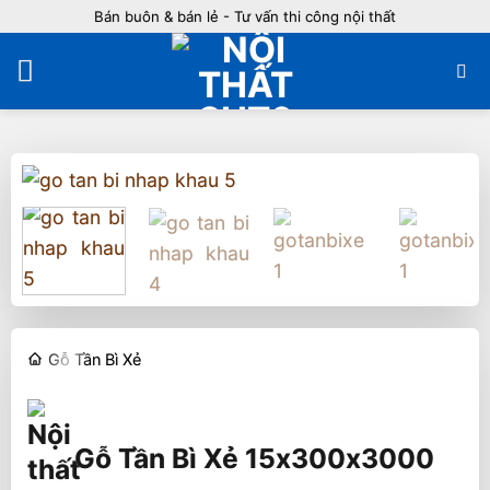
Bỏ
Bán buôn & bán lẻ - Tư vấn thi công nội thất
qua
nội
dung
Gỗ Tần Bì Xẻ
Gỗ Tần Bì Xẻ 15x300x3000