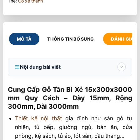
Thẻ:
Gỗ xẻ thanh
MÔ TẢ
THÔNG TIN BỔ SUNG
ĐÁNH GIÁ (1
Nội dung bài viết
Cung Cấp Gỗ Tần Bì Xẻ 15x300x3000
mm Quy Cách – Dày 15mm, Rộng 300mm, Dài
Cung Cấp Gỗ Tần Bì Xẻ 15x300x3000
3000mm
mm Quy Cách – Dày 15mm, Rộng
300mm, Dài 3000mm
Gỗ Tần Bì Xẻ Tại SHT
Thiết kế nội thất
gia đình như sàn gỗ tự
Đáp Ứng Toàn Bộ Gỗ Tần Bì Xẻ Tới Khách
nhiên, tủ bếp, giường ngủ, bàn ăn, cửa
Hàng
phòng, kệ sách, tủ áo, lót sàn, cầu thang…
Gỗ tần bì Xẻ sấy Theo yêu cầu khách hàng