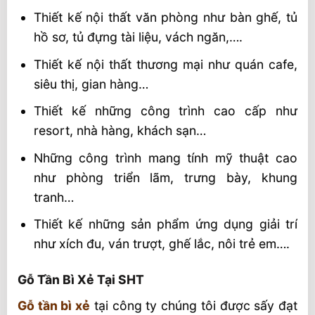
Thiết kế nội thất văn phòng như bàn ghế, tủ
Gỗ Tần Bì Xẻ 15x300x3000 mm Quy Cách
hồ sơ, tủ đựng tài liệu, vách ngăn,….
Video Gỗ Tần Bì
Thiết kế nội thất thương mại như quán cafe,
siêu thị, gian hàng…
Thiết kế những công trình cao cấp như
resort, nhà hàng, khách sạn…
Những công trình mang tính mỹ thuật cao
như phòng triển lãm, trưng bày, khung
tranh…
Thiết kế những sản phẩm ứng dụng giải trí
như xích đu, ván trượt, ghế lắc, nôi trẻ em….
Gỗ Tần Bì Xẻ Tại SHT
Gỗ tần bì xẻ
tại công ty chúng tôi được sấy đạt