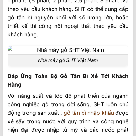
1 phân; 1,5 phân; 2 phân, 2,5 phân, 3 phân…Và
Gỗ Tần Bì Xẻ 25x400x4000 mm Quy
theo yêu cầu khách hàng. SHT có thể cung cấp
Cách
gỗ tần bì nguyên khối với số lượng lớn, hoặc
Video Gỗ Tần Bì
thiết kế thi công nội ngoại thất theo yêu cầu
khách hàng.
Nhà máy gỗ SHT Việt Nam
Đáp Ứng Toàn Bộ Gỗ Tần Bì Xẻ Tới Khách
Hàng
Với năng suất và tốc độ phát triển của ngành
công nghiệp gỗ trong đời sống, SHT luôn chủ
động trong sản xuất ,
gỗ tần bì nhập khẩu
được
xẻ sấy trong nước với quy trình và công nghệ
hiện đại được nhập từ mỹ và các nước phát