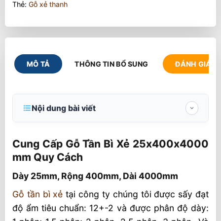
Thẻ:
Gỗ xẻ thanh
MÔ TẢ
THÔNG TIN BỔ SUNG
ĐÁNH GIÁ (1
Nội dung bài viết
Cung Cấp Gỗ Tần Bì Xẻ 25x400x4000 mm
Quy Cách
Cung Cấp Gỗ Tần Bì Xẻ 25x400x4000
mm Quy Cách
Dày 25mm, Rộng 400mm, Dài 4000mm
Dày 25mm, Rộng 400mm, Dài 4000mm
Đáp Ứng Toàn Bộ Gỗ Tần Bì Xẻ Tới Khách
Hàng
Gỗ tần bì xẻ
tại công ty chúng tôi được sấy đạt
độ ẩm tiêu chuẩn: 12+-2 và được phân độ dày:
Gỗ tần bì Xẻ sấy Theo yêu cầu khách hàng