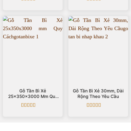
Được xếp
Được xếp
hạng
5
5 sao
hạng
5
5 sao
Gỗ Tần Bì Xẻ
Gỗ Tần Bì Xẻ 30mm, Dài
25x350x3000 Mm Quy
Rộng Theo Yêu Cầu
Cách
Được xếp
Được xếp
hạng
5
5 sao
hạng
5
5 sao