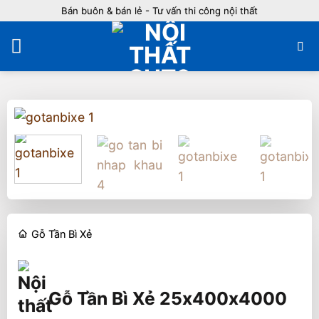
Bỏ
Bán buôn & bán lẻ - Tư vấn thi công nội thất
qua
nội
dung
Gỗ Tần Bì Xẻ
Gỗ Tần Bì Xẻ 25x400x4000