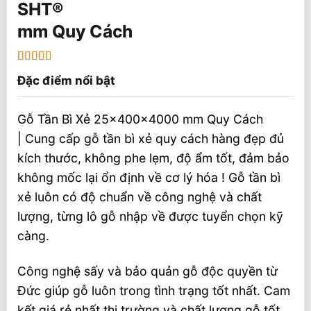
mm Quy Cách
5
1
trên 5 dựa
Đặc điểm nổi bật
trên
đánh
giá
Gỗ Tần Bì Xẻ 25x400x4000 mm Quy Cách
| Cung cấp gỗ tần bì xẻ quy cách hàng đẹp đủ
kích thước, không phe lẹm, độ ẩm tốt, đảm bảo
không mốc lại ổn định về cơ lý hóa ! Gỗ tần bì
xẻ luôn có độ chuẩn về công nghệ và chất
lượng, từng lô gỗ nhập về được tuyển chọn kỹ
càng.
Công nghệ sấy và bảo quản gỗ độc quyền từ
Đức giúp gỗ luôn trong tình trạng tốt nhất. Cam
kết giá rẻ nhất thị trường và chất lượng gỗ tốt