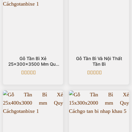
Gỗ Tần Bì Xẻ
Gỗ Tần Bì Và Nội Thất
25x300x3500 Mm Quy
Tần Bì
Cách
Được xếp
Được xếp
hạng
5
5 sao
hạng
5
5 sao