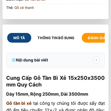
Thẻ:
Gỗ xẻ thanh
MÔ TẢ
THÔNG TIN BỔ SUNG
ĐÁNH GIÁ (1
Nội dung bài viết
Cung Cấp Gỗ Tần Bì Xẻ 15x250x3500 mm
Quy Cách
Cung Cấp Gỗ Tần Bì Xẻ 15x250x3500
mm Quy Cách
Dày 15mm, Rộng 250mm, Dài 3500mm
Dày 15mm, Rộng 250mm, Dài 3500mm
Đáp Ứng Toàn Bộ Gỗ Tần Bì Xẻ Tới Khách
Hàng
Gỗ tần bì xẻ
tại công ty chúng tôi được sấy đạt
độ ẩm tiêu chuẩn: 12+-2 và được phân độ dày:
Gỗ tần bì Xẻ sấy Theo yêu cầu khách hàng