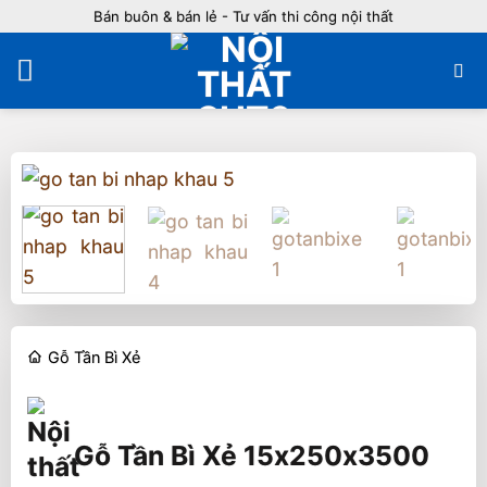
Bỏ
Bán buôn & bán lẻ - Tư vấn thi công nội thất
qua
nội
dung
Gỗ Tần Bì Xẻ
Gỗ Tần Bì Xẻ 15x250x3500