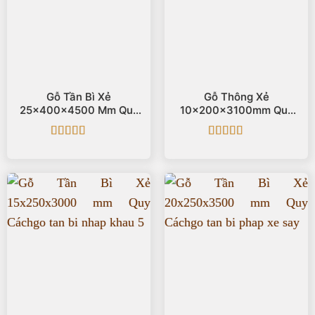
Gỗ Tần Bì Xẻ
Gỗ Thông Xẻ
25x400x4500 Mm Quy
10x200x3100mm Quy
Cách
Cách
Được xếp
Được xếp
hạng
5
5 sao
hạng
5
5 sao