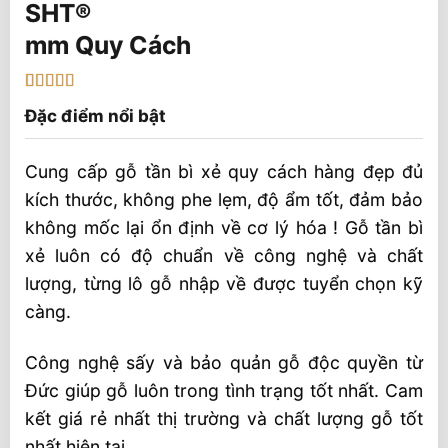
mm Quy Cách
5
1
trên 5 dựa
Đặc điểm nổi bật
trên
đánh
giá
Cung cấp gỗ tần bì xẻ quy cách hàng đẹp đủ
kích thước, không phe lẹm, độ ẩm tốt, đảm bảo
không mốc lại ổn định về cơ lý hóa ! Gỗ tần bì
xẻ luôn có độ chuẩn về công nghệ và chất
lượng, từng lô gỗ nhập về được tuyển chọn kỹ
càng.
Công nghệ sấy và bảo quản gỗ độc quyền từ
Đức giúp gỗ luôn trong tình trạng tốt nhất. Cam
kết giá rẻ nhất thị trường và chất lượng gỗ tốt
nhất hiện tại.