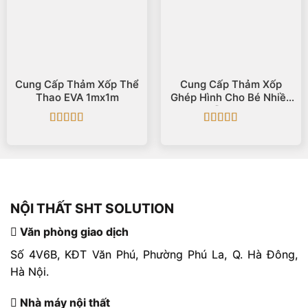
Cung Cấp Thảm Xốp Thể
Cung Cấp Thảm Xốp
Thao EVA 1mx1m
Ghép Hình Cho Bé Nhiều
Mẫu Tranh
Được xếp
Được xếp
hạng
5
5 sao
hạng
5
5 sao
NỘI THẤT SHT SOLUTION
Văn phòng giao dịch
Số 4V6B, KĐT Văn Phú, Phường Phú La, Q. Hà Đông,
Hà Nội.
Nhà máy nội thất