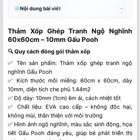
Nội dung bài viết
Thảm Xốp Ghép Tranh Ngộ Nghĩnh
60x60cm – 10mm Gấu Pooh
Thảm Xốp Ghép Tranh Ngộ Nghĩnh
60x60cm – 10mm Gấu Pooh
🔍 Quy cách đóng gói thảm xốp
🔍 Quy cách đóng gói thảm xốp
Ưu điểm nổi bật thảm xốp
✅ Tên sản phẩm: Thảm xốp ghép tranh ngộ
SHT – Nhà cung cấp thảm xốp EVA trên
nghĩnh Gấu Pooh
toàn quốc
✅ Kích thước mỗi miếng: 60cm x 60cm, dày
🎯 Liên hệ mua hàng tại SHT
10mm, diện tích che phủ 1.44m2
✅ Độ dày: 10mm (1cm) êm ái, cách nhiệt tốt
✅ Chất liệu: EVA cao cấp – không độc hại,
không mùi, thân thiện với môi trường
✅ Hình ảnh ngộ nghĩnh, màu sắc sinh động, họa
tiết Gấu Pooh đáng yêu, giúp bé phát triển thị