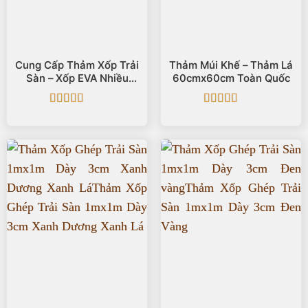
Cung Cấp Thảm Xốp Trải
Thảm Múi Khế – Thảm Lá
Sàn – Xốp EVA Nhiều
60cmx60cm Toàn Quốc
Kích Thước
Được xếp
Được xếp
hạng
5
5 sao
hạng
5
5 sao