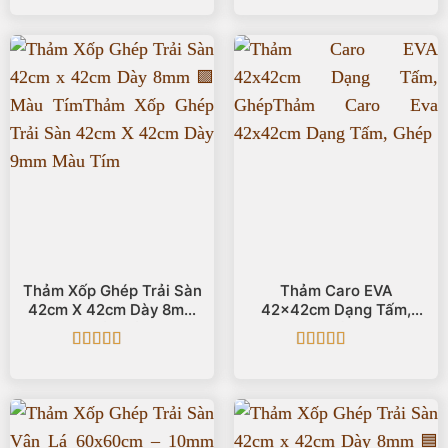
hạng
5
5 sao
hạng
5
5 sao
Thảm Xốp Ghép Trải Sàn
Thảm Caro EVA
42cm X 42cm Dày 8mm
42x42cm Dạng Tấm,
🟪Màu Tím
Ghép
Được xếp
Được xếp
hạng
5
5 sao
hạng
5
5 sao