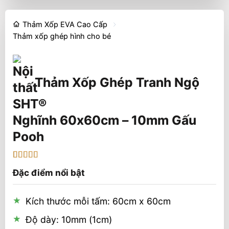
Thảm Xốp EVA Cao Cấp
Thảm xốp ghép hình cho bé
Thảm Xốp Ghép Tranh Ngộ
Nghĩnh 60x60cm – 10mm Gấu
Pooh
5
1
trên 5 dựa
Đặc điểm nổi bật
trên
đánh
giá
Kích thước mỗi tấm: 60cm x 60cm
Độ dày: 10mm (1cm)