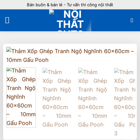
Bỏ
Bán buôn & bán lẻ - Tư vấn thi công nội thất
qua
nội
dung