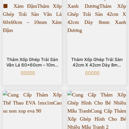
Thảm Xốp Ghép Trải Sàn
Thảm Xốp Ghép Trải Sàn
Vân Lá 60x60cm – 10mm
42cm X 42cm Dày 8mm
⬛ Xám Đậm
🟦 Xanh Dương
Được xếp
Được xếp
hạng
5
5 sao
hạng
5
5 sao