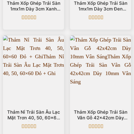
Thảm Xốp Ghép Trải Sàn
Thảm Xốp Ghép Trải Sàn
1mx1m Dày 3cm Xanh
1mx1m Dày 3cm Đen
Dương Xanh Lá
Vàng
Được xếp
Được xếp
hạng
5
5 sao
hạng
5
5 sao
Thảm Nỉ Trải Sàn Âu Lạc
Thảm Xốp Ghép Trải Sàn
Mặt Trơn 40, 50, 60×60
Vân Gỗ 42x42cm Dày
Đỏ + Ghi
10mm Vân Sáng
Được xếp
Được xếp