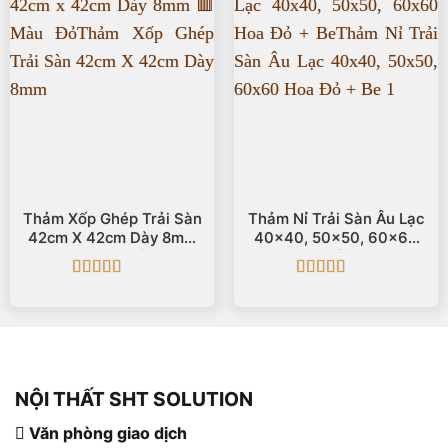
Thảm Xốp Ghép Trải Sàn
Thảm Nỉ Trải Sàn Âu Lạc
42cm X 42cm Dày 8mm
40×40, 50×50, 60×60
🟥Màu Đỏ
Hoa Đỏ + Be
Được xếp
Được xếp
hạng
5
5 sao
hạng
5
5 sao
NỘI THẤT SHT SOLUTION
Văn phòng giao dịch