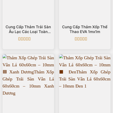
Cung Cấp Thảm Trải Sàn
Cung Cấp Thảm Xốp Thể
Âu Lạc Các Loại Toàn
Thao EVA 1mx1m
Quốc
Được xếp
Được xếp
hạng
5
5 sao
hạng
5
5 sao