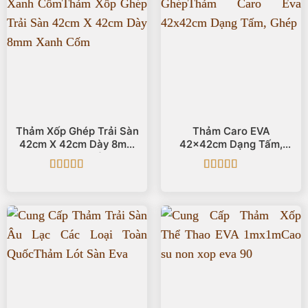
Thảm Xốp Ghép Trải Sàn
Thảm Caro EVA
42cm X 42cm Dày 8mm
42x42cm Dạng Tấm,
🟩 Xanh Cốm
Ghép
Được xếp
Được xếp
hạng
5
5 sao
hạng
5
5 sao