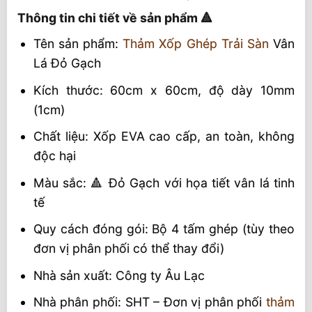
Thông tin chi tiết về sản phẩm 🔺
Đặc điểm nổi bật của sản phẩm
Tên sản phẩm:
Thảm Xốp Ghép Trải Sàn
Vân
Lý do chọn SHT làm nhà phân phối
Lá Đỏ Gạch
Liên hệ ngay với chúng tôi
Kích thước: 60cm x 60cm, độ dày 10mm
(1cm)
Chất liệu: Xốp EVA cao cấp, an toàn, không
độc hại
Màu sắc: 🔺 Đỏ Gạch với họa tiết vân lá tinh
tế
Quy cách đóng gói: Bộ 4 tấm ghép (tùy theo
đơn vị phân phối có thể thay đổi)
Nhà sản xuất: Công ty Âu Lạc
Nhà phân phối: SHT – Đơn vị phân phối
thảm