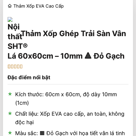
Thảm Xốp EVA Cao Cấp
Thảm Xốp Ghép Trải Sàn Vân
Lá 60x60cm – 10mm 🔺 Đỏ Gạch
5
1
trên 5 dựa
Đặc điểm nổi bật
trên
đánh
giá
Kích thước: 60cm x 60cm, độ dày 10mm
(1cm)
Chất liệu: Xốp EVA cao cấp, an toàn, không
độc hại
Màu sắc: 🟫 Đỏ Gạch với họa tiết vân lá tinh