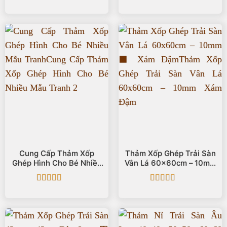
Được xếp
Được xếp
hạng
5
5 sao
hạng
5
5 sao
Cung Cấp Thảm Xốp
Thảm Xốp Ghép Trải Sàn
Ghép Hình Cho Bé Nhiều
Vân Lá 60x60cm – 10mm
Mẫu Tranh
⬛ Xám Đậm
Được xếp
Được xếp
hạng
5
5 sao
hạng
5
5 sao