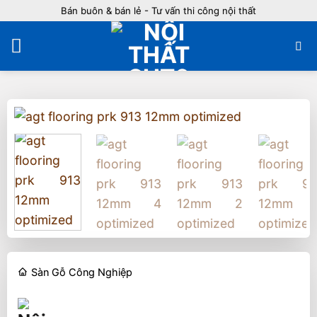
Bỏ
Bán buôn & bán lẻ - Tư vấn thi công nội thất
qua
nội
dung
Sàn Gỗ Công Nghiệp