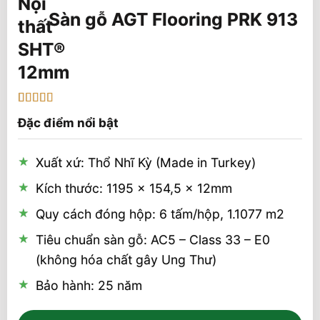
Sàn gỗ AGT Flooring PRK 913
12mm
5
1
trên 5 dựa
Đặc điểm nổi bật
trên
đánh
giá
Xuất xứ: Thổ Nhĩ Kỳ (Made in Turkey)
Kích thước: 1195 x 154,5 x 12mm
Quy cách đóng hộp: 6 tấm/hộp, 1.1077 m2
Tiêu chuẩn sàn gỗ: AC5 – Class 33 – E0
(không hóa chất gây Ung Thư)
Bảo hành: 25 năm