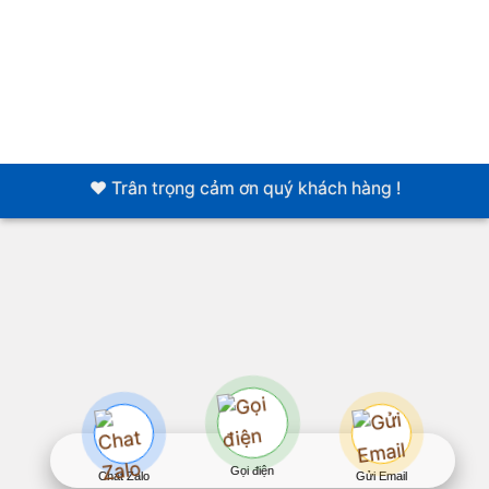
❤️ Trân trọng cảm ơn quý khách hàng !
Gọi điện
Chat Zalo
Gửi Email