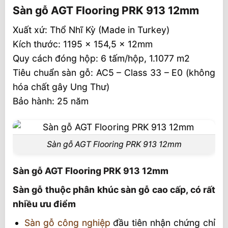
Sàn gỗ AGT Flooring PRK 913 12mm
Sàn gỗ AGT Flooring PRK 913 12mm
Xuất xứ: Thổ Nhĩ Kỳ (Made in Turkey)
Sàn gỗ thuộc phân khúc sàn gỗ cao cấp,
có rất nhiều ưu điểm
Kích thước: 1195 x 154,5 x 12mm
Quy cách đóng hộp: 6 tấm/hộp, 1.1077 m2
Sàn gỗ AGT Flooring PRK 913 12mm
Tiêu chuẩn sàn gỗ: AC5 – Class 33 – E0 (không
hóa chất gây Ung Thư)
Bảo hành: 25 năm
Sàn gỗ AGT Flooring PRK 913 12mm
Sàn gỗ AGT Flooring PRK 913 12mm
Sàn gỗ thuộc phân khúc sàn gỗ cao cấp, có rất
nhiều ưu điểm
Sàn gỗ công nghiệp
đầu tiên nhận chứng chỉ