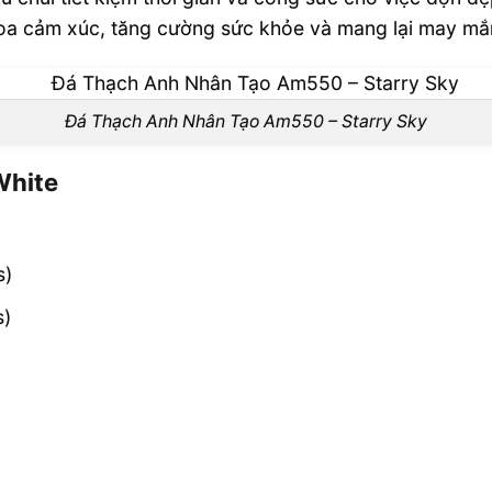
oa cảm xúc, tăng cường sức khỏe và mang lại may mắ
Đá Thạch Anh Nhân Tạo Am550 – Starry Sky
White
s)
s)