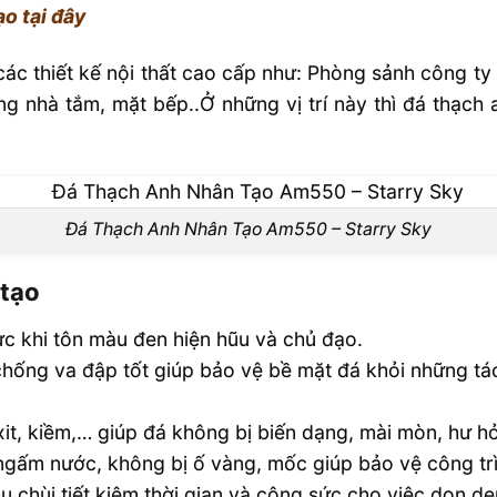
ạo tại đây
c thiết kế nội thất cao cấp như: Phòng sảnh công ty nơi
ng nhà tắm, mặt bếp..Ở những vị trí này thì đá thạch
Đá Thạch Anh Nhân Tạo Am550 – Starry Sky
 tạo
ực khi tôn màu đen hiện hũu và chủ đạo.
hống va đập tốt giúp bảo vệ bề mặt đá khỏi những tá
xit, kiềm,… giúp đá không bị biến dạng, mài mòn, hư h
ngấm nước, không bị ố vàng, mốc giúp bảo vệ công tr
u chùi tiết kiệm thời gian và công sức cho việc dọn d