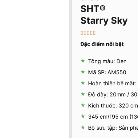
Starry Sky
5
1
trên 5 dựa
Đặc điểm nổi bật
trên
đánh
giá
Tông màu: Đen
Mã SP: AM550
Hoàn thiện bề mặt:
Độ dày: 20mm / 3
Kích thước: 320 cm
345 cm/195 cm (136
Bộ sưu tập: Sản p