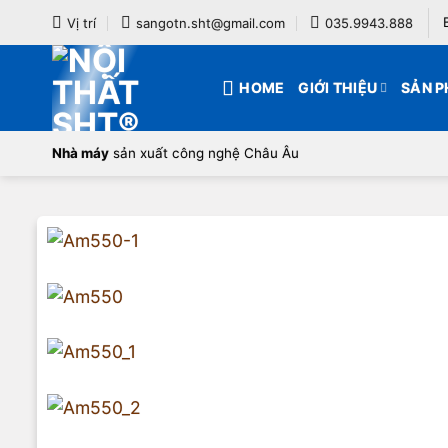
Bỏ
Vị trí
sangotn.sht@gmail.com
035.9943.888
qua
nội
HOME
GIỚI THIỆU
SẢN 
dung
Nhà máy
sản xuất công nghệ Châu Âu