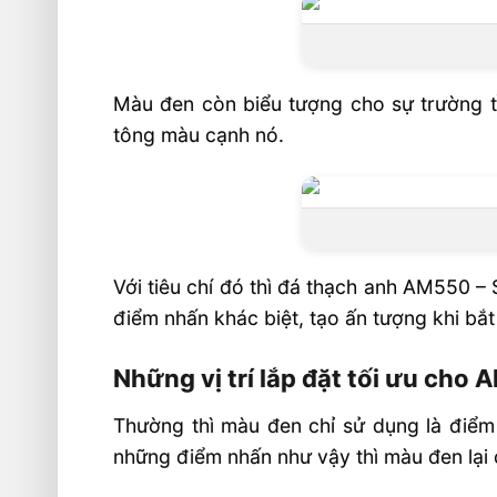
Độ dày tiêu chuẩn
Bề mặt
Lưu ý khi sử dụng đá thạch anh
Màu đen còn biểu tượng cho sự trường tồ
Nhà máy sản xuất đá thạch an
tông màu cạnh nó.
Vcomquartz
Nhà phân phối nội thất SHT
Liên hệ tư vấn
Với tiêu chí đó thì đá thạch anh AM550 –
điểm nhấn khác biệt, tạo ấn tượng khi bắt
Những vị trí lắp đặt tối ưu cho 
Thường thì màu đen chỉ sử dụng là điểm 
những điểm nhấn như vậy thì màu đen lại cà