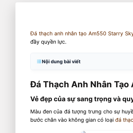
Đá thạch anh nhân tạo Am550 Starry Sk
đầy quyền lực.
Nội dung bài viết
Đá Thạch Anh Nhân Tạo AM550 – Starr
Đá Thạch Anh Nhân Tạo 
Vẻ đẹp của sự sang trọng và quyền lự
Những vị trí lắp đặt tối ưu cho AM550 
Vẻ đẹp của sự sang trọng và qu
Ưu điểm của đá thạch anh nhân tạo
Màu đen của đá tượng trưng cho sự huyền
Thông số kỹ thuật AQ001 Pure White
bước chân vào không gian có loại
đá thạ
Kích thước của tấm đá