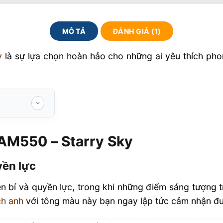
MÔ TẢ
ĐÁNH GIÁ (1)
y
là sự lựa chọn hoàn hảo cho những ai yêu thích phon
y Sky
AM550 – Starry Sky
c
– Starry Sky
yền lực
 bí và quyền lực, trong khi những điểm sáng tượng 
ch anh
với tông màu này bạn ngay lập tức cảm nhận đư