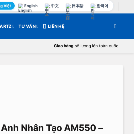
g Việt
English
中文
日本語
한국어
ARTZ
TƯ VẤN
LIÊN HỆ
Giao hàng
số lượng lớn toàn quốc
 Anh Nhân Tạo AM550 –