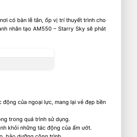
 có bàn lễ tân, ốp vị trí thuyết trình cho
 anh nhân tạo AM550 – Starry Sky sẽ phát
c động của ngoại lực, mang lại vẻ đẹp bền
ỏng trong quá trình sử dụng.
ình khỏi những tác động của ẩm ướt.
ẹp, bảo dưỡng công trình.