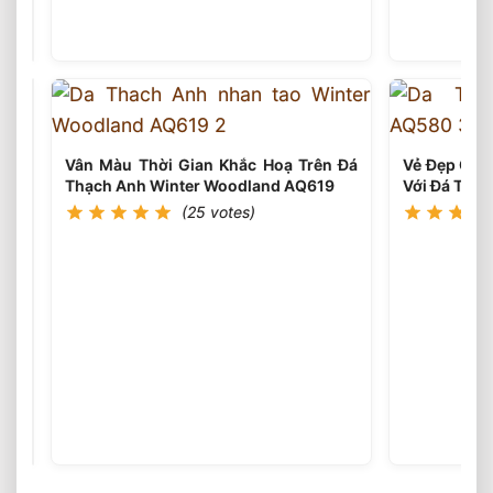
Lung
(25
votes)
Linh
Của
Đại
Dương
Với
Đá
Thạch
Vân Màu Thời Gian Khắc Hoạ Trên Đá
Vẻ Đẹp Cổ Đ
Anh
Thạch Anh Winter Woodland AQ619
Với Đá Thạc
Ocean
(25 votes)
Sunset
AQ540
Từng
Con
Sóng
(25
votes)
Của
Biển
Với