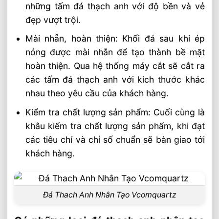
những tấm đá thạch anh với độ bền và vẻ
Mang Cả Sắc Thu Vào Nhà Bạn Với Đá
đẹp vượt trội.
Thạch Anh Fall-Wildflowers
Mài nhẵn, hoàn thiện: Khối đá sau khi ép
Mang Cả Trời Xuân Vào Gia Đình Với Đá
nóng được mài nhẵn để tạo thành bề mặt
Thạch Anh Spring Blossom AQ540
hoàn thiện. Qua hệ thống máy cắt sẽ cắt ra
các tấm đá thạch anh với kích thước khác
nhau theo yêu cầu của khách hàng.
Kiểm tra chất lượng sản phẩm: Cuối cùng là
khâu kiểm tra chất lượng sản phẩm, khi đạt
các tiêu chí và chỉ số chuẩn sẽ bàn giao tới
khách hàng.
Đá Thach Anh Nhân Tạo Vcomquartz