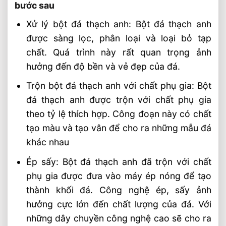
bước sau
Lựa chọn đá thạch anh phù hợp
Xử lý bột đá thạch anh: Bột đá thạch anh
Nhà máy sản xuất đá thạch anh
được sàng lọc, phân loại và loại bỏ tạp
Vcomquartz
chất. Quá trình này rất quan trọng ảnh
Bài Viết Liên Quan
hưởng đến độ bền và vẻ đẹp của đá.
Vẻ Đẹp Lung Linh Của Đại Dương Với Đá
Trộn bột đá thạch anh với chất phụ gia: Bột
Thạch Anh Ocean Sunset AQ540
đá thạch anh được trộn với chất phụ gia
Từng Con Sóng Của Biển Với Đá Thạch
theo tỷ lệ thích hợp. Công đoạn này có chất
Anh Golden Wave AQ621
tạo màu và tạo vân để cho ra những mẫu đá
Đá Thạch Anh Nhân Tạo Classic Calacatta
khác nhau
AQ620 Vẻ Đẹp Vượt Thời Gian
Vân Màu Thời Gian Khắc Hoạ Trên Đá
Ép sấy: Bột đá thạch anh đã trộn với chất
Thạch Anh Winter Woodland AQ619
phụ gia được đưa vào máy ép nóng để tạo
Hoà Vào Đại Dương Hùng Vĩ Cùng Đá
thành khối đá. Công nghệ ép, sấy ảnh
Thạch Anh Calm Ocean
hưởng cực lớn đến chất lượng của đá. Với
Vẻ Đẹp Cổ Điển Trong Thiết Kế Hiện Đại
những dây chuyền công nghệ cao sẽ cho ra
Với Đá Thạch Anh Salt & Pepper AQ580