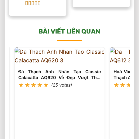
Gray
Được xếp
hạng
5
5 sao
Được xếp
hạng
5
5 sao
BÀI VIẾT LIÊN QUAN
Đá Thạch Anh Nhân Tạo Classic
Hoà Vào Đạ
Calacatta AQ620 Vẻ Đẹp Vượt Thời
Thạch Anh 
Gian
(25 votes)
Vẻ
Đẹp