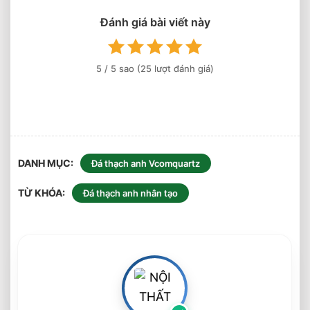
Đá
Thạch
Đánh giá bài viết này
Anh
Golden
Wave
5
/ 5 sao (
25
lượt đánh giá)
AQ621
DANH MỤC
Đá thạch anh Vcomquartz
TỪ KHÓA
Đá thạch anh nhân tạo