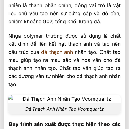
các bước sau
nhiên là thành phần chính, đóng vai trò là vật
Có những loại đá thạch anh nhân tạo nào
liệu chủ yếu tạo nên sự cứng cáp và độ bền,
?
chiếm khoảng 90% tổng khối lượng đá.
Màu đơn
Nhựa polymer thường được sử dụng là chất
Với vân đá tự nhiên
kết dính để liên kết hạt thạch anh và tạo nên
Màu sắc đa dạng
cấu trúc của
đá thạch anh
nhân tạo. Chất tạo
màu giúp tạo ra màu sắc và hoa văn cho đá
Mặt bóng mịn và mặt nhám
thạch anh nhân tạo. Chất tạo vân giúp tạo ra
Mô phỏng đá tự nhiên khác
các đường vân tự nhiên cho đá thạch anh nhân
Đá Thạch Anh nhân tạo đa dạng kích
tạo.
thước và hình dạng
Có nên sử dụng đá thạch anh nhân tạo
trong trang trí nội thất?
Đá Thạch Anh Nhân Tạo Vcomquartz
Ứng dụng phổ biến của đá thạch anh
Quy trình sản xuất được thực hiện theo các
nhân tạo trong trang trí nội thất