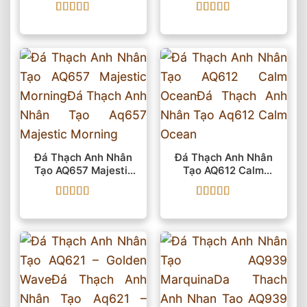
Được xếp
Được xếp
hạng
5
5 sao
hạng
5
5 sao
Đá Thạch Anh Nhân
Đá Thạch Anh Nhân
Tạo AQ657 Majestic
Tạo AQ612 Calm
Morning
Ocean
Được xếp
Được xếp
hạng
5
5 sao
hạng
5
5 sao