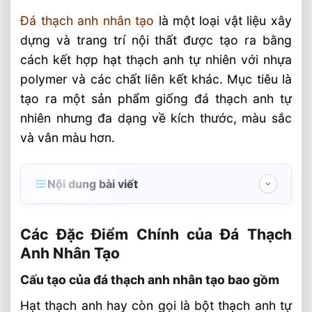
Đá thạch anh nhân tạo
là một loại vật liệu xây
dựng và trang trí nội thất được tạo ra bằng
cách kết hợp hạt thạch anh tự nhiên với nhựa
polymer và các chất liên kết khác. Mục tiêu là
tạo ra một sản phẩm giống đá thạch anh tự
nhiên nhưng đa dạng về kích thước, màu sắc
và vân màu hơn.
Nội dung bài viết
Các Đặc Điểm Chính của Đá Thạch Anh
Nhân Tạo
Các Đặc Điểm Chính của Đá Thạch
Anh Nhân Tạo
Cấu tạo của đá thạch anh nhân tạo bao
gồm
Cấu tạo của đá thạch anh nhân tạo bao gồm
Quy trình sản xuất được thực hiện theo
Hạt thạch anh hay còn gọi là bột thạch anh tự